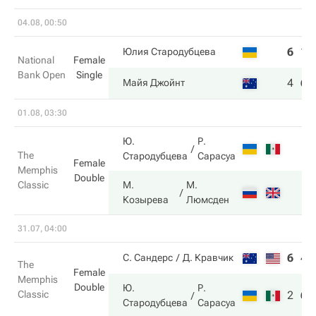
04.08, 00:50
6
1
Юлия Стародубцева
National
Female
Bank Open
Single
4
6
Майя Джойнт
01.08, 03:30
Ю.
Р.
The
Стародубцева
Сарасуа
Female
Memphis
Double
Classic
М.
М.
Козырева
Люмсден
31.07, 04:00
6
4
С. Сандерс
Д. Кравчик
The
Female
Memphis
Double
Ю.
Р.
Classic
2
6
Стародубцева
Сарасуа