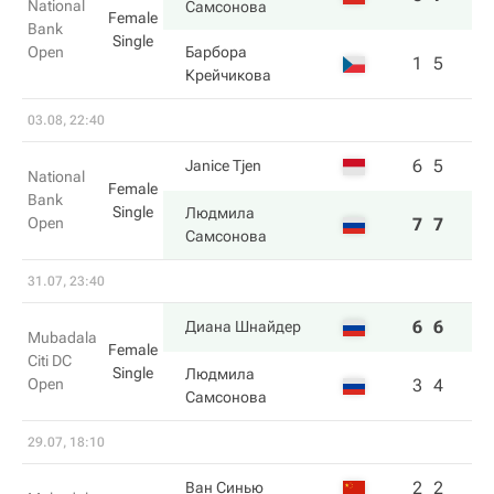
National
Самсонова
Female
Bank
Single
Open
Барбора
1
5
Крейчикова
03.08, 22:40
6
5
Janice Tjen
National
Female
Bank
Single
Людмила
Open
7
7
Самсонова
31.07, 23:40
6
6
Диана Шнайдер
Mubadala
Female
Citi DC
Single
Людмила
Open
3
4
Самсонова
29.07, 18:10
2
2
Ван Синью