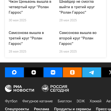
Чжэн Циньвэнь вышла в
Шнайдер не смогла
четвертый круг "Ролан
выйти в третий круг
Гаррос"
"Ролан Гаррос"
30 мая 2025
28 мая 2025
Самсонова вышла в
Самсонова вышла во
третий круг "Ролан
второй круг "Ролан
Гаррос"
Гаррос"
28 мая 2025
26 мая 2025
Футбол
Фигурное катание
Биатлон
ЗОЖ
Хоккей
Ав
Спецпроекты
Реклама
Продукты и сервисы
Пресс-ц