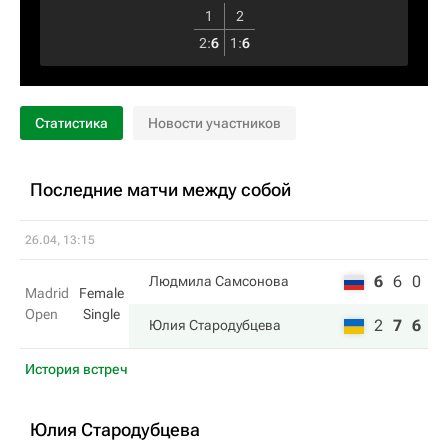
1
2
2
:
6
1
:
6
Статистика
Новости участников
Последние матчи между собой
26.04, 13:15
6
6
0
Людмила Самсонова
Madrid
Female
Open
Single
2
7
6
Юлия Стародубцева
История встреч
Юлия Стародубцева