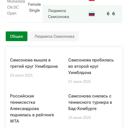
Mubadala
Female
Citi DC
Single
Людмила
Open
6
6
Самсонова
Общее
Людмила Самсонова
Самсонова вышла в
Самсонова пробилась
третий круг Уимблдона
во второй круг
Уимблдона
03 июля 2025
01 июля 2025
Российская
Самсонова снялась с
теннисистка
теннисного турнира в
Александрова
Бад-Хомбурге
поднялась в рейтинге
23 июня 2025
WTA