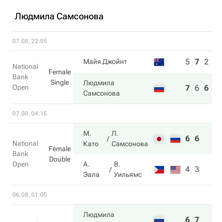
Людмила Самсонова
07.08, 22:05
5
7
2
Майя Джойнт
National
Female
Bank
Single
Людмила
Open
7
6
6
Самсонова
07.08, 04:15
М.
Л.
6
6
National
Като
Самсонова
Female
Bank
Double
Open
А.
В.
4
3
Эала
Уильямс
06.08, 01:05
Людмила
6
7