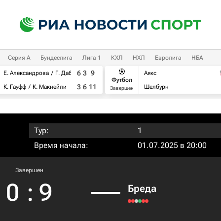
Серия А
Бундеслига
Лига 1
КХЛ
НХЛ
Евролига
НБА
6
3
9
Е. Александрова
Г. Дабровски
Аякс
Футбол
3
6
11
К. Гауфф
К. Макнейли
Шелбурн
Завершен
Тур:
1
Время начала:
01.07.2025 в 20:00
Завершен
0
:
9
Бреда