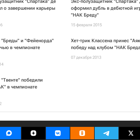
узащитник "Спартака" де
Экс-полузащитник "Спартака" 
ил о завершении карьеры
оформил дубль в дебютной иг
"НАК Бреду"
16
15 февраля 2015
 "Бреды" и "Фейенорда"
Хет-трик Классена принес "Аяк
чью в чемпионате
победу над клубом "НАК Бреда
07 декабря 2013
14
 "Твенте" победили
К" в чемпионате
2