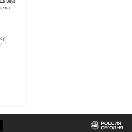
Де Зеув
ре за
су"
"