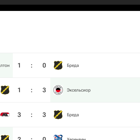
1
:
0
олтон
Бреда
1
:
3
Эксельсиор
3
:
3
Бреда
2
:
0
Херенвен