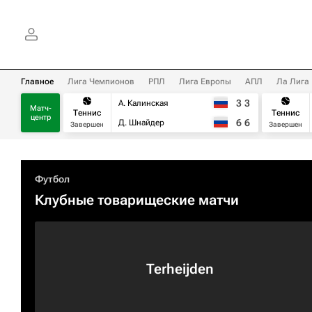
Главное
Лига Чемпионов
РПЛ
Лига Европы
АПЛ
Ла Лига
3
3
А. Калинская
Матч-
Теннис
Теннис
центр
6
6
Д. Шнайдер
Завершен
Завершен
Футбол
Клубные товарищеские матчи
Terheijden