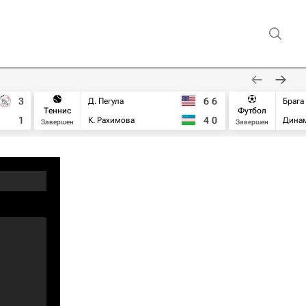
3
6
6
Д. Пегула
Брага
Теннис
Футбол
1
4
0
К. Рахимова
Дина
Завершен
Завершен