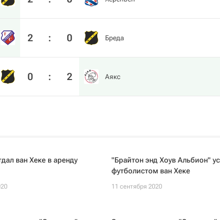
2
:
0
Бреда
0
:
2
Аякс
тдал ван Хеке в аренду
"Брайтон энд Хоув Альбион" у
футболистом ван Хеке
020
11 сентября 2020