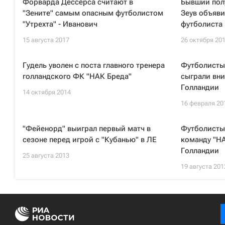
Форварда Дессерса считают в
Бывший пол
"Зените" самым опасным футболистом
Зеув объяв
"Утрехта" - Иванович
футболиста
15 августа 2017
26 октября 20
Гудель уволен с поста главного тренера
Футболисты
голландского ФК "НАК Бреда"
сыграли вни
Голландии
14 октября 2014
16 февраля 20
"Фейенорд" выиграл первый матч в
Футболисты
сезоне перед игрой с "Кубанью" в ЛЕ
команду "НА
Голландии
25 августа 2013
19 августа 201