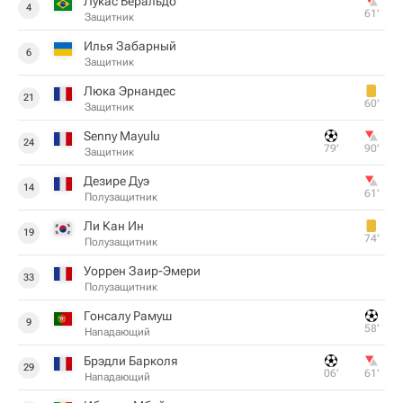
Лукас Беральдо
4
61‎’‎
Защитник
Илья Забарный
6
Защитник
Люка Эрнандес
21
60‎’‎
Защитник
Senny Mayulu
24
79‎’‎
90‎’‎
Защитник
Дезире Дуэ
14
61‎’‎
Полузащитник
Ли Кан Ин
19
74‎’‎
Полузащитник
Уоррен Заир-Эмери
33
Полузащитник
Гонсалу Рамуш
9
58‎’‎
Нападающий
Брэдли Барколя
29
06‎’‎
61‎’‎
Нападающий