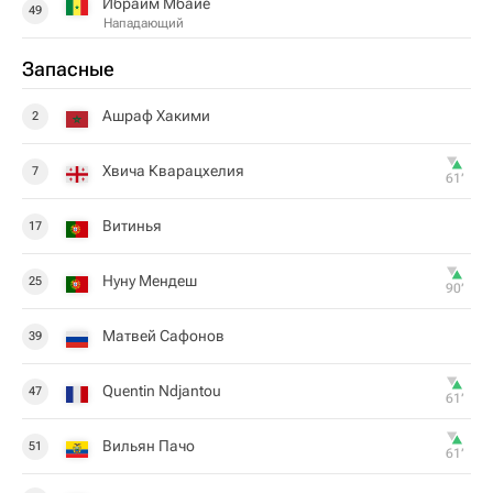
Ибраим Мбайе
49
Нападающий
Запасные
Ашраф Хакими
2
Хвича Кварацхелия
7
61‎’‎
Витинья
17
Нуну Мендеш
25
90‎’‎
Матвей Сафонов
39
Quentin Ndjantou
47
61‎’‎
Вильян Пачо
51
61‎’‎