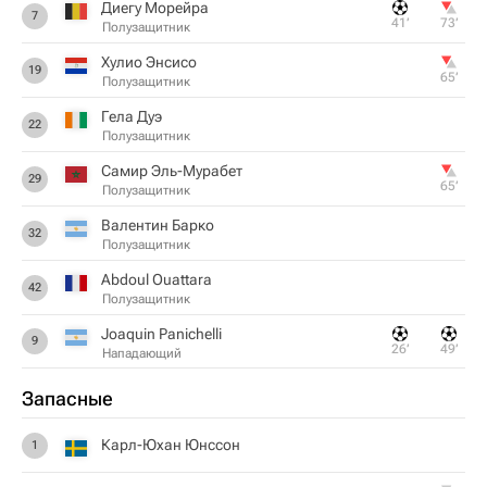
Диегу Морейра
7
41‎’‎
73‎’‎
Полузащитник
Хулио Энсисо
19
65‎’‎
Полузащитник
Гела Дуэ
22
Полузащитник
Самир Эль-Мурабет
29
65‎’‎
Полузащитник
Валентин Барко
32
Полузащитник
Abdoul Ouattara
42
Полузащитник
Joaquin Panichelli
9
26‎’‎
49‎’‎
Нападающий
Запасные
Карл-Юхан Юнссон
1