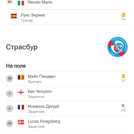
Renato Marin
89
Луис Энрике
74‎’‎
Тренер
Страсбур
На поле
Майк Пендерс
39
56‎’‎
Вратарь
Бен Чилуэлл
3
Защитник
Исмаэль Дукуре
6
90‎’‎
Защитник
Lucas Hoegsberg
24
Защитник