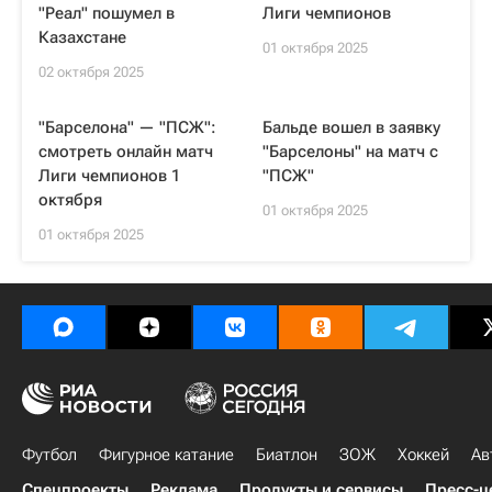
"Реал" пошумел в
Лиги чемпионов
Казахстане
01 октября 2025
02 октября 2025
"Барселона" — "ПСЖ":
Бальде вошел в заявку
смотреть онлайн матч
"Барселоны" на матч с
Лиги чемпионов 1
"ПСЖ"
октября
01 октября 2025
01 октября 2025
Футбол
Фигурное катание
Биатлон
ЗОЖ
Хоккей
Ав
Спецпроекты
Реклама
Продукты и сервисы
Пресс-ц