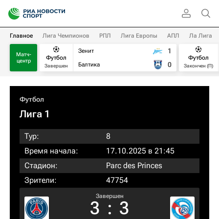
Главное
Лига Чемпионов
РПЛ
Лига Европы
АПЛ
Ла Лига
1
Зенит
Матч-
Футбол
Футбол
центр
0
Балтика
Завершен
Закончен (П)
Футбол
Лига 1
Тур:
8
Время начала:
17.10.2025 в 21:45
Стадион:
Parc des Princes
Зрители:
47754
Завершен
3
:
3