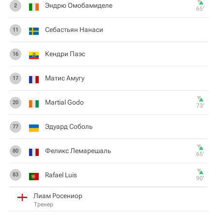
Эндрю Омобамиделе
2
65‎’‎
Себастьян Нанаси
11
Кендри Паэс
16
Матис Амугу
17
Martial Godo
20
73‎’‎
Эдуард Соболь
77
Феликс Лемарешаль
80
65‎’‎
Rafael Luis
83
90‎’‎
Лиам Росениор
Тренер