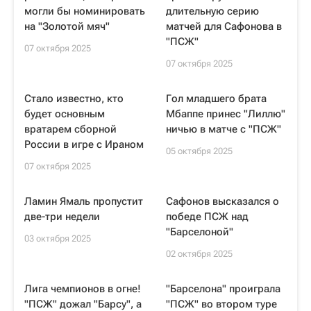
могли бы номинировать
длительную серию
на "Золотой мяч"
матчей для Сафонова в
"ПСЖ"
07 октября 2025
07 октября 2025
Стало известно, кто
Гол младшего брата
будет основным
Мбаппе принес "Лиллю"
вратарем сборной
ничью в матче с "ПСЖ"
России в игре с Ираном
05 октября 2025
07 октября 2025
Ламин Ямаль пропустит
Сафонов высказался о
две-три недели
победе ПСЖ над
"Барселоной"
03 октября 2025
02 октября 2025
Лига чемпионов в огне!
"Барселона" проиграла
"ПСЖ" дожал "Барсу", а
"ПСЖ" во втором туре