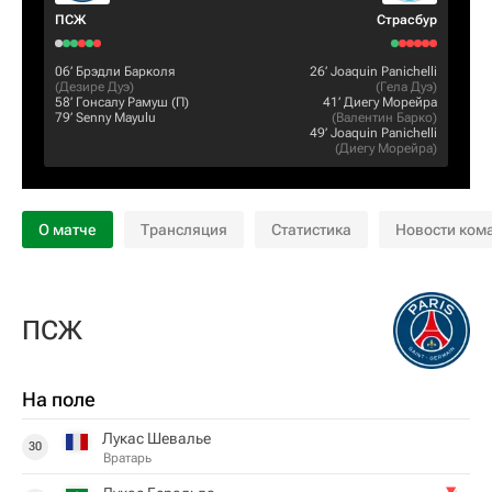
ПСЖ
Страсбур
06‎’‎
Брэдли Барколя
26‎’‎
Joaquin Panichelli
(
Дезире Дуэ
)
(
Гела Дуэ
)
58‎’‎
Гонсалу Рамуш
(П)
41‎’‎
Диегу Морейра
79‎’‎
Senny Mayulu
(
Валентин Барко
)
49‎’‎
Joaquin Panichelli
(
Диегу Морейра
)
О матче
Трансляция
Статистика
Новости ком
ПСЖ
На поле
Лукас Шевалье
30
Вратарь