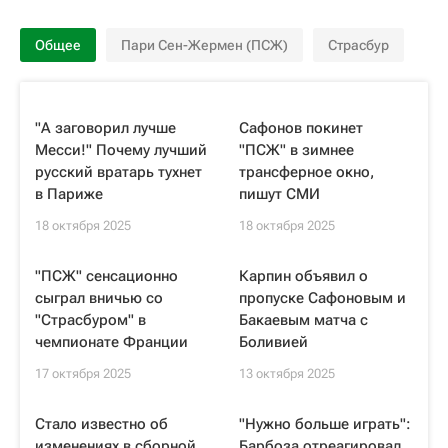
Общее
Пари Сен-Жермен (ПСЖ)
Страсбур
"А заговорил лучше
Сафонов покинет
Месси!" Почему лучший
"ПСЖ" в зимнее
русский вратарь тухнет
трансферное окно,
в Париже
пишут СМИ
18 октября 2025
18 октября 2025
"ПСЖ" сенсационно
Карпин объявил о
сыграл вничью со
пропуске Сафоновым и
"Страсбуром" в
Бакаевым матча с
чемпионате Франции
Боливией
17 октября 2025
13 октября 2025
Стало известно об
"Нужно больше играть":
изменениях в сборной
Барбоза отреагировал