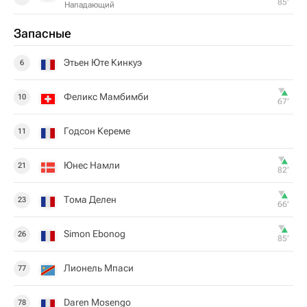
85‎’‎
Нападающий
Запасные
Этьен Юте Кинкуэ
6
Феликс Мамбимби
10
67‎’‎
Годсон Кереме
11
Юнес Намли
21
82‎’‎
Тома Делен
23
66‎’‎
Simon Ebonog
26
85‎’‎
Лионель Мпаси
77
Daren Mosengo
78