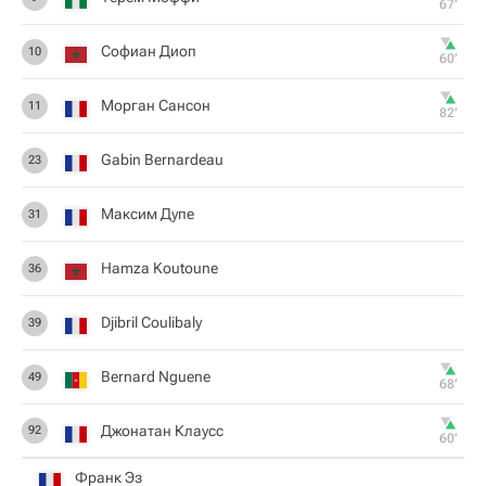
67‎’‎
Софиан Диоп
10
60‎’‎
Морган Сансон
11
82‎’‎
Gabin Bernardeau
23
Максим Дупе
31
Hamza Koutoune
36
Djibril Coulibaly
39
Bernard Nguene
49
68‎’‎
Джонатан Клаусс
92
60‎’‎
Франк Эз