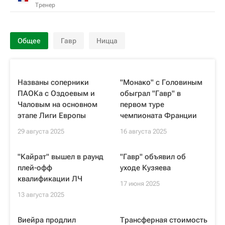
Тренер
Общее
Гавр
Ницца
Названы соперники
"Монако" с Головиным
ПАОКа с Оздоевым и
обыграл "Гавр" в
Чаловым на основном
первом туре
этапе Лиги Европы
чемпионата Франции
29 августа 2025
16 августа 2025
"Кайрат" вышел в раунд
"Гавр" объявил об
плей-офф
уходе Кузяева
квалификации ЛЧ
17 июня 2025
13 августа 2025
Виейра продлил
Трансферная стоимость