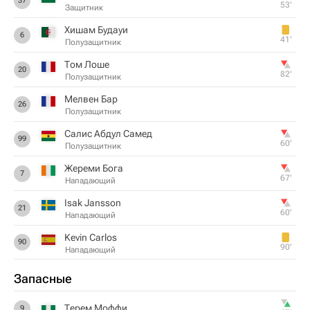
37
53‎’‎
Защитник
Хишам Будауи
6
41‎’‎
Полузащитник
Том Лоше
20
82‎’‎
Полузащитник
Мелвен Бар
26
Полузащитник
Салис Абдул Самед
99
60‎’‎
Полузащитник
Жереми Бога
7
67‎’‎
Нападающий
Isak Jansson
21
60‎’‎
Нападающий
Kevin Carlos
90
90‎’‎
Нападающий
Запасные
Терем Моффи
9