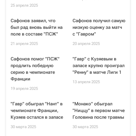
25 апреля 2025
Сафонов заявил, что
Сафонов получил самую
был рад вновь выйти на
низкую оценку за матч
поле в составе "ПСЖ"
с "Гавром"
21 апреля 2025
20 апреля 2025
Сафонов помог "ПСЖ"
"Гавр" с Кузяевым в
продлить победную
запасе крупно проиграл
серию в чемпионате
"Ренну" в матче Лиги 1
Франции
13 апреля 2025
19 апреля 2025
"Гавр" обыграл "Нант" в
"Монако" обыграл
чемпионате Франции,
"Ниццу" в первом матче
Кузяев остался в запасе
Головина после травмы
30 марта 2025
30 марта 2025