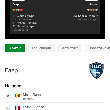
Гавр
Ницца
13‎’‎
Фоде Дукуре
53‎’‎
Коджо Оппонг
(
Исса Сумаре
)
(
Хишам Будауи
)
61‎’‎
Rassoul Ndiaye
90‎’‎
Исса Сумаре
(
Мори Диав
)
О матче
Трансляция
Статистика
Новости ком
Гавр
На поле
Мори Диав
99
Вратарь
Готье Льорис
4