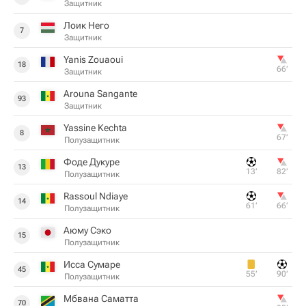
Защитник
Лоик Него
7
Защитник
Yanis Zouaoui
18
66‎’‎
Защитник
Arouna Sangante
93
Защитник
Yassine Kechta
8
67‎’‎
Полузащитник
Фоде Дукуре
13
13‎’‎
82‎’‎
Полузащитник
Rassoul Ndiaye
14
61‎’‎
66‎’‎
Полузащитник
Аюму Сэко
15
Полузащитник
Исса Сумаре
45
55‎’‎
90‎’‎
Полузащитник
Мбвана Саматта
70