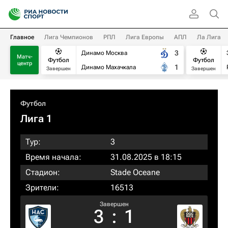
Главное
Лига Чемпионов
РПЛ
Лига Европы
АПЛ
Ла Лига
3
Динамо Москва
Матч-
Футбол
Футбол
центр
1
Динамо Махачкала
Завершен
Завершен
Футбол
Лига 1
Тур:
3
Время начала:
31.08.2025 в 18:15
Стадион:
Stade Oceane
Зрители:
16513
Завершен
3
:
1