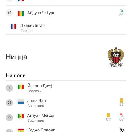
Абдулайе Туре
94
66‎’‎
Дидье Дигар
Тренер
Ницца
На поле
Йеванн Диуф
80
Вратарь
Juma Bah
28
55‎’‎
Защитник
Антуан Менди
33
01‎’‎
68‎’‎
Защитник
Коджо Оппонг