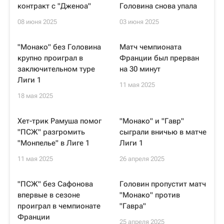
контракт с "Дженоа"
Головина снова упала
08 июня 2025
03 июня 2025
"Монако" без Головина
Матч чемпионата
крупно проиграл в
Франции был прерван
заключительном туре
на 30 минут
Лиги 1
11 мая 2025
18 мая 2025
Хет-трик Рамуша помог
"Монако" и "Гавр"
"ПСЖ" разгромить
сыграли вничью в матче
"Монпелье" в Лиге 1
Лиги 1
11 мая 2025
26 апреля 2025
"ПСЖ" без Сафонова
Головин пропустит матч
впервые в сезоне
"Монако" против
проиграл в чемпионате
"Гавра"
Франции
25 апреля 2025