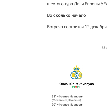
шестого тура Лиги Европы УЕ
Во сколько начало
Встреча состоится 12 декабря
12 
Юнион Сент-Жиллуаз
33‎’‎ •
Франьо Иванович
(
Мохаммед Фусейни
)
90‎’‎ •
Франьо Иванович