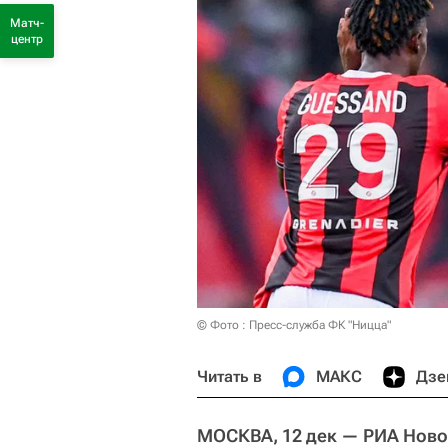
Матч-
центр
© Фото : Пресс-служба ФК "Ницца"
Читать в
МАКС
Дзе
МОСКВА, 12 дек — РИА Ново