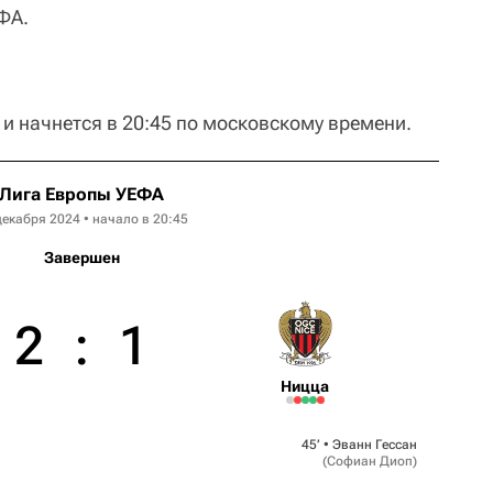
ФА.
 и начнется в 20:45 по московскому времени.
Лига Европы УЕФА
декабря 2024 • начало в 20:45
Завершен
2
:
1
Ницца
45‎’‎ •
Эванн Гессан
(
Софиан Диоп
)