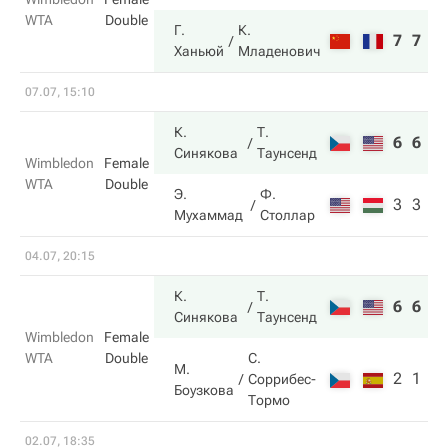
WTA
Double
Г.
К.
7
7
Ханьюй
Младенович
07.07, 15:10
К.
Т.
6
6
Синякова
Таунсенд
Wimbledon
Female
WTA
Double
Э.
Ф.
3
3
Мухаммад
Столлар
04.07, 20:15
К.
Т.
6
6
Синякова
Таунсенд
Wimbledon
Female
WTA
Double
С.
М.
2
1
Соррибес-
Боузкова
Тормо
02.07, 18:35