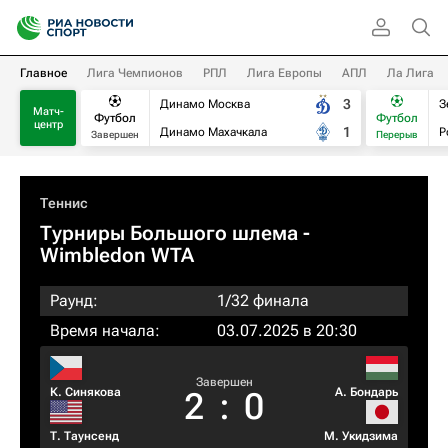
Главное
Лига Чемпионов
РПЛ
Лига Европы
АПЛ
Ла Лига
3
Динамо Москва
З
Матч-
Футбол
Футбол
центр
1
Динамо Махачкала
Р
Завершен
Перерыв
Теннис
Турниры Большого шлема
-
Wimbledon WTA
Раунд:
1/32 финала
Время начала:
03.07.2025 в 20:30
Завершен
К. Синякова
А. Бондарь
2
:
0
Т. Таунсенд
М. Укидзима