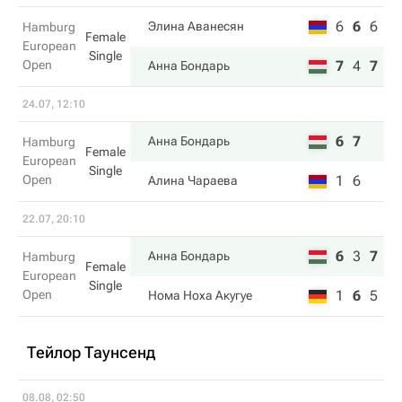
6
6
6
Элина Аванесян
Hamburg
Female
European
Single
Open
7
4
7
Анна Бондарь
24.07, 12:10
6
7
Анна Бондарь
Hamburg
Female
European
Single
Open
1
6
Алина Чараева
22.07, 20:10
6
3
7
Анна Бондарь
Hamburg
Female
European
Single
Open
1
6
5
Нома Ноха Акугуе
Тейлор Таунсенд
08.08, 02:50