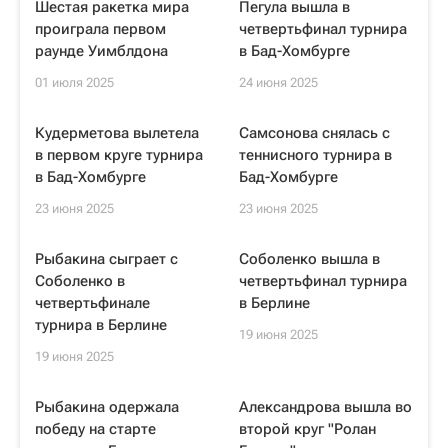
Шестая ракетка мира
Пегула вышла в
проиграла первом
четвертьфинал турнира
раунде Уимблдона
в Бад-Хомбурге
01 июля 2025
24 июня 2025
Кудерметова вылетела
Самсонова снялась с
в первом круге турнира
теннисного турнира в
в Бад-Хомбурге
Бад-Хомбурге
23 июня 2025
23 июня 2025
Рыбакина сыграет с
Соболенко вышла в
Соболенко в
четвертьфинал турнира
четвертьфинале
в Берлине
турнира в Берлине
19 июня 2025
19 июня 2025
Рыбакина одержала
Александрова вышла во
победу на старте
второй круг "Ролан