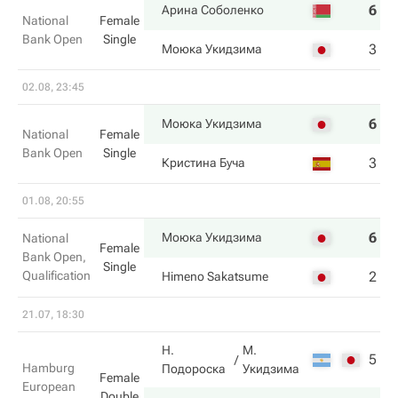
6
6
Арина Соболенко
National
Female
Bank Open
Single
3
3
Моюка Укидзима
02.08, 23:45
6
6
Моюка Укидзима
National
Female
Bank Open
Single
3
4
Кристина Буча
01.08, 20:55
6
6
Моюка Укидзима
National
Female
Bank Open,
Single
Qualification
2
4
Himeno Sakatsume
21.07, 18:30
Н.
М.
5
2
Hamburg
Подороска
Укидзима
Female
European
Double