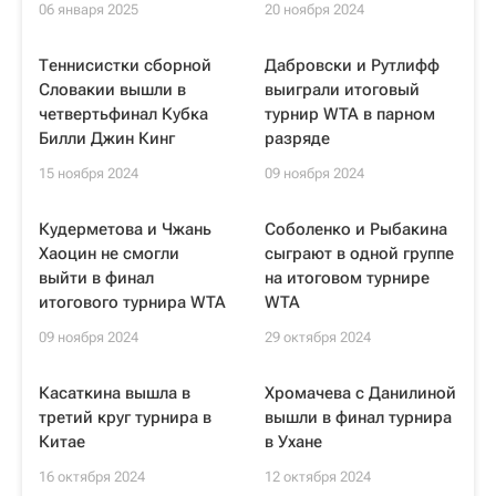
06 января 2025
20 ноября 2024
Теннисистки сборной
Дабровски и Рутлифф
Словакии вышли в
выиграли итоговый
четвертьфинал Кубка
турнир WTA в парном
Билли Джин Кинг
разряде
15 ноября 2024
09 ноября 2024
Кудерметова и Чжань
Соболенко и Рыбакина
Хаоцин не смогли
сыграют в одной группе
выйти в финал
на итоговом турнире
итогового турнира WTA
WTA
09 ноября 2024
29 октября 2024
Касаткина вышла в
Хромачева с Данилиной
третий круг турнира в
вышли в финал турнира
Китае
в Ухане
16 октября 2024
12 октября 2024