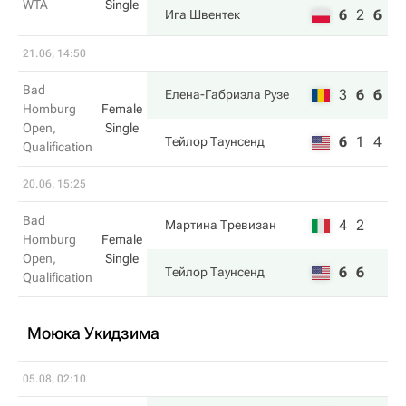
WTA
Single
6
2
6
Ига Швентек
21.06, 14:50
Bad
3
6
6
Елена-Габриэла Рузе
Homburg
Female
Open,
Single
6
1
4
Тейлор Таунсенд
Qualification
20.06, 15:25
Bad
4
2
Мартина Тревизан
Homburg
Female
Open,
Single
6
6
Тейлор Таунсенд
Qualification
Моюка Укидзима
05.08, 02:10