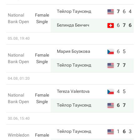
7
6
4
Тейлор Таунсенд
National
Female
Bank Open
Single
6
7
6
Белинда Бенчич
05.08, 19:40
6
5
Мария Боузкова
National
Female
Bank Open
Single
7
7
Тейлор Таунсенд
04.08, 01:20
4
5
Tereza Valentova
National
Female
Bank Open
Single
6
7
Тейлор Таунсенд
30.06, 15:40
1
6
3
Тейлор Таунсенд
Wimbledon
Female