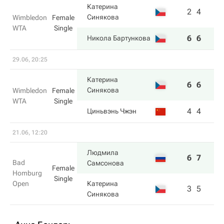
Катерина
2
4
Синякова
Wimbledon
Female
WTA
Single
6
6
Никола Бартункова
29.06, 20:25
Катерина
6
6
Синякова
Wimbledon
Female
WTA
Single
4
4
Циньвэнь Чжэн
21.06, 12:20
Людмила
6
7
Bad
Самсонова
Female
Homburg
Single
Open
Катерина
3
5
Синякова