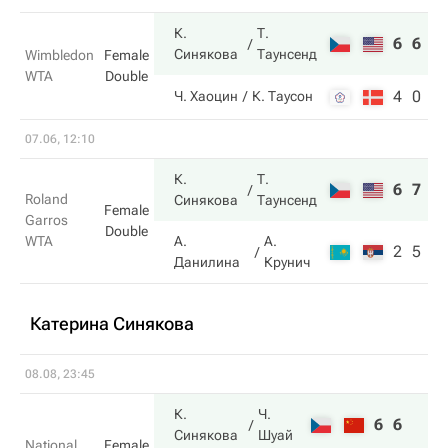
К.
Т.
6
6
Синякова
Таунсенд
Wimbledon
Female
WTA
Double
4
0
Ч. Хаоцин
К. Таусон
07.06, 12:10
К.
Т.
6
7
Roland
Синякова
Таунсенд
Female
Garros
Double
WTA
А.
А.
2
5
Данилина
Крунич
Катерина Синякова
08.08, 23:45
К.
Ч.
6
6
Синякова
Шуай
National
Female