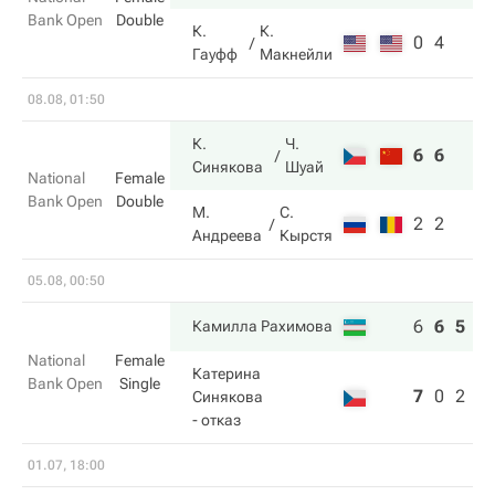
Bank Open
Double
К.
К.
0
4
Гауфф
Макнейли
08.08, 01:50
К.
Ч.
6
6
Синякова
Шуай
National
Female
Bank Open
Double
М.
С.
2
2
Андреева
Кырстя
05.08, 00:50
6
6
5
Камилла Рахимова
National
Female
Катерина
Bank Open
Single
7
0
2
Синякова
- отказ
01.07, 18:00