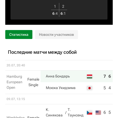
1
2
6
:
4
6
:
1
Статистика
Новости участников
Последние матчи между собой
20.07, 20:40
7
6
Анна Бондарь
Hamburg
Female
European
Single
Open
5
4
Моюка Укидзима
09.07, 13:15
К.
Т.
6
5
Синякова
Таунсенд
Wimbledon
Female