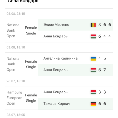
Анна Бондарь
05.08, 23:45
3
6
6
Элизе Мертенс
National
Female
Bank
Single
Open
6
4
4
Анна Бондарь
03.08, 18:10
4
5
Ангелина Калинина
National
Female
Bank
Single
Open
6
7
Анна Бондарь
26.07, 15:10
3
3
Анна Бондарь
Hamburg
Female
European
Single
Open
6
6
Тамара Корпач
25.07, 15:05