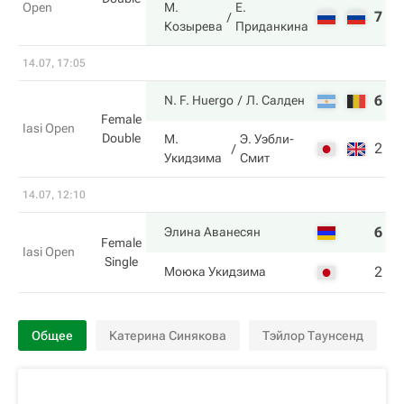
Open
М.
Е.
7
6
Козырева
Приданкина
14.07, 17:05
6
7
N. F. Huergo
Л. Салден
Female
Iasi Open
Double
М.
Э. Уэбли-
2
6
Укидзима
Смит
14.07, 12:10
6
6
Элина Аванесян
Female
Iasi Open
Single
2
4
Моюка Укидзима
Общее
Катерина Синякова
Тэйлор Таунсенд