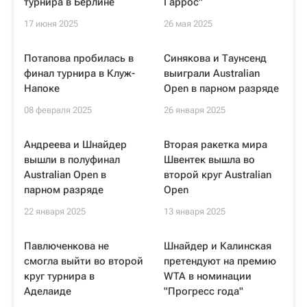
турнира в Берлине
Гаррос"
17 июня 2025
26 мая 2025
Потапова пробилась в
Синякова и Таунсенд
финал турнира в Клуж-
выиграли Australian
Напоке
Open в парном разряде
08 февраля 2025
26 января 2025
Андреева и Шнайдер
Вторая ракетка мира
вышли в полуфинал
Швентек вышла во
Australian Open в
второй круг Australian
парном разряде
Open
22 января 2025
13 января 2025
Павлюченкова не
Шнайдер и Калинская
смогла выйти во второй
претендуют на премию
круг турнира в
WTA в номинации
Аделаиде
"Прогресс года"