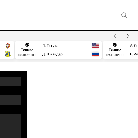
Д. Пегула
А. С
Теннис
Теннис
Д. Шнайдер
Е. А
08.08 21:00
09.08 02:00