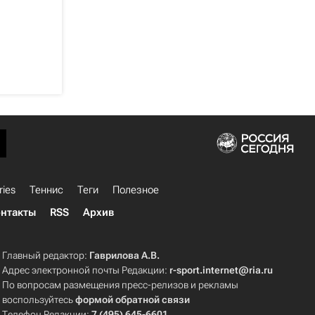
ries
Теннис
Теги
Полезное
нтакты
RSS
Архив
Главный редактор:
Гаврилова А.В.
Адрес электронной почты Редакции:
r-sport.internet@ria.ru
По вопросам размещения пресс-релизов и рекламы
воспользуйтесь
формой обратной связи
Телефон Редакции:
7 (495) 645-6601