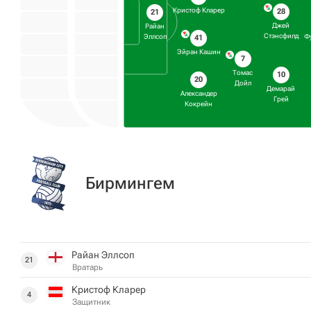
Кристоф Кларер
28
21
Джей
Райан
Стэнсфилд
Эллсоп
Ф
41
Эйран Кашин
7
Томас
10
20
Дойл
Демарай
Александер
Грей
Кокрейн
Бирмингем
Райан Эллсоп
21
Вратарь
Кристоф Кларер
4
Защитник