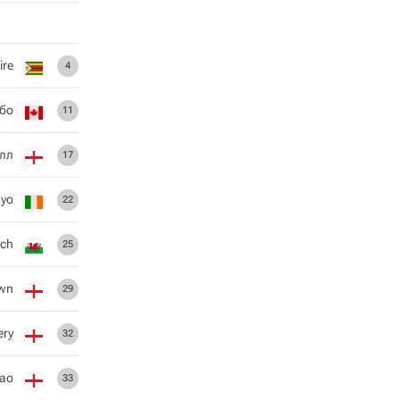
ire
4
гбо
11
лл
17
ayo
22
tch
25
own
29
ery
32
lao
33