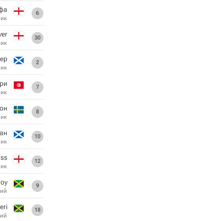
фа
6
ник
ver
30
ник
ер
2
ник
ери
7
ник
сон
8
ник
ан
10
ник
ass
12
ник
оу
9
ий
eri
18
ий