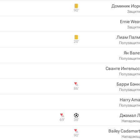
Доминик Иор
90‎’‎
Защит
Ernie Wea
Защит
Лиам Палм
20‎’‎
Полузащит
Ян Вал
Полузащит
Сванте Ингельс
Полузащит
Барри Бэнн
86‎’‎
Полузащит
Harry Am
Полузащит
Джамал Л
69‎’‎
38‎’‎
Нападающ
Bailey Cadamart
90‎’‎
Нападающ