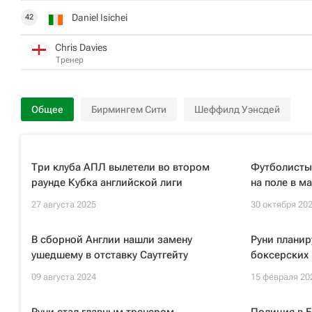
Daniel Isichei
42
Chris Davies
Тренер
Общее
Бирмингем Сити
Шеффилд Уэнсдей
Три клуба АПЛ вылетели во втором
Футболисты
раунде Кубка английской лиги
на поле в 
27 августа 2025
30 октября 20
В сборной Англии нашли замену
Руни планир
ушедшему в отставку Саутгейту
боксерских
09 августа 2024
15 февраля 20