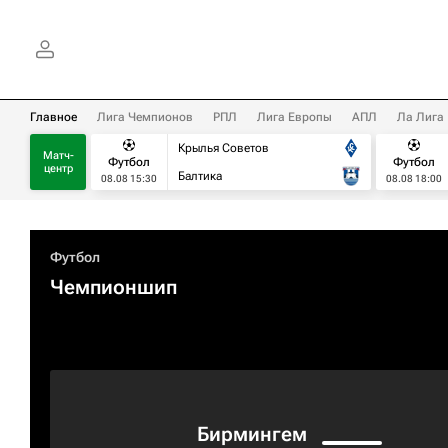
Главное
Лига Чемпионов
РПЛ
Лига Европы
АПЛ
Ла Лига
Крылья Советов
Матч-
Футбол
Футбол
центр
Балтика
08.08 15:30
08.08 18:00
Футбол
Чемпионшип
Бирмингем