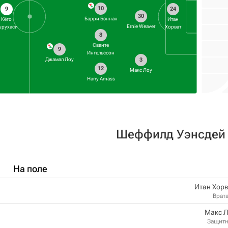
10
9
24
30
Барри Бэннан
Кёго
Итан
Ernie Weaver
урухаси
Хорват
8
Сванте
9
Ингельссон
Джамал Лоу
3
12
Макс Лоу
Harry Amass
Шеффилд Уэнсдей
На поле
Итан Хор
Врат
Макс Л
Защит