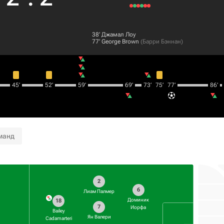
38‎’‎
Джамал Лоу
77‎’‎
George Brown
(
Барри Бэннан
)
45‎’‎
52‎’‎
59‎’‎
69‎’‎
73‎’‎
75‎’‎
77‎’‎
86‎’‎
манд
2
6
Лиам Палмер
Доминик
18
7
Иорфа
Bailey
Ян Валери
Cadamarteri