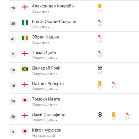
Александер Кокрейн
20
75‎’‎
Защитник
Брайт Осайи-Самуэль
26
59‎’‎
Защитник
Эйран Кашин
41
89‎’‎
Защитник
Томас Дойл
7
59‎’‎
Полузащитник
Демарай Грей
10
90‎’‎
Полузащитник
Патрик Робертс
16
52‎’‎
59‎’‎
Полузащитник
Томоки Ивата
24
Полузащитник
Джей Стэнсфилд
28
09‎’‎
45‎’‎
73‎’‎
Полузащитник
Кёго Фурухаси
9
Нападающий