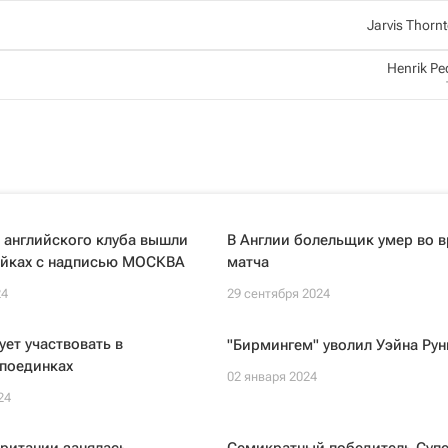
Jarvis Thorn
Henrik Pe
 английского клуба вышли
В Англии болельщик умер во 
майках с надписью МОСКВА
матча
24
29 сентября 2024
ует участвовать в
"Бирмингем" уволил Уэйна Рун
 поединках
02 января 2024
24