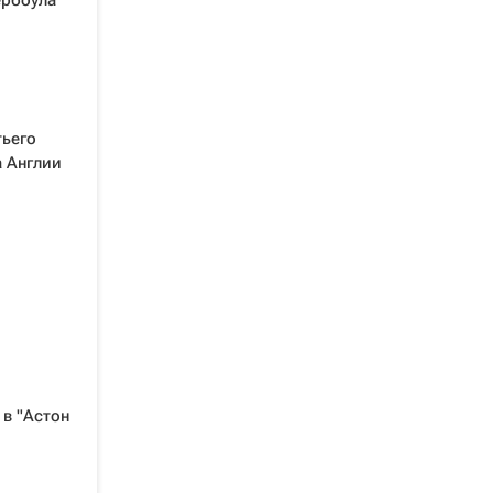
ербоула
тьего
а Англии
 в "Астон