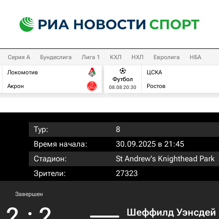
Серия А
Бундеслига
Лига 1
КХЛ
НХЛ
Евролига
НБА
Локомотив
ЦСКА
Футбол
Акрон
Ростов
08.08 20:30
Тур:
8
Время начала:
30.09.2025 в 21:45
Стадион:
St Andrew's Knighthead Park
Зрители:
27323
Завершен
2
:
2
Шеффилд Уэнсдей