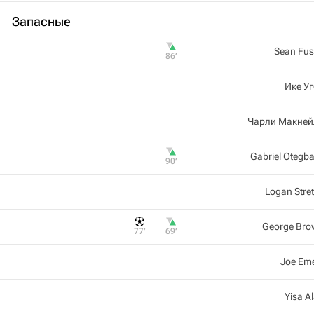
Запасные
Sean Fus
86‎’‎
Ике У
Чарли Макней
Gabriel Otegb
90‎’‎
Logan Stre
George Br
77‎’‎
69‎’‎
Joe Em
Yisa A