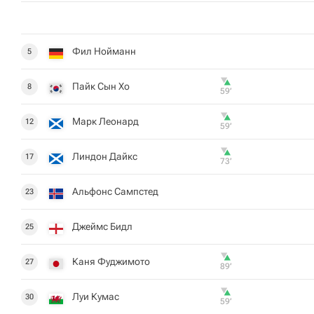
Фил Нойманн
5
Пайк Сын Хо
8
59‎’‎
Марк Леонард
12
59‎’‎
Линдон Дайкс
17
73‎’‎
Альфонс Сампстед
23
Джеймс Бидл
25
Каня Фуджимото
27
89‎’‎
Луи Кумас
30
59‎’‎