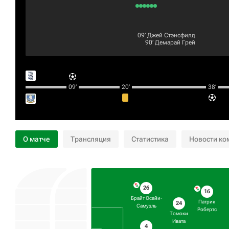
09‎’‎
Джей Стэнсфилд
90‎’‎
Демарай Грей
09‎’‎
20‎’‎
38‎’‎
О матче
Трансляция
Статистика
Новости ко
26
16
Брайт Осайи-
Патрик
24
Самуэль
Робертс
Томоки
Ивата
4