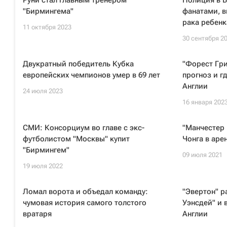
Руни стал главным тренером
Полиция в Б
"Бирмингема"
фанатами, 
рака ребенк
11 октября 2023
30 сентября 2
Двукратный победитель Кубка
"Форест Гри
европейских чемпионов умер в 69 лет
прогноз и г
Англии
24 июля 2023
16 января 202
СМИ: Консорциум во главе с экс-
"Манчестер 
футболистом "Москвы" купит
Чонга в аре
"Бирмингем"
09 июля 2021
19 июля 2022
Ломал ворота и объедал команду:
"Эвертон" 
чумовая история самого толстого
Уэнсдей" и 
вратаря
Англии