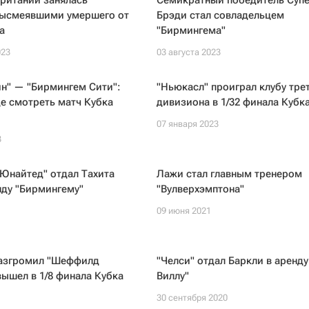
ритании занялась
Семикратный победитель Суп
высмеявшими умершего от
Брэди стал совладельцем
а
"Бирмингема"
023
03 августа 2023
н" — "Бирмингем Сити":
"Ньюкасл" проиграл клубу тре
де смотреть матч Кубка
дивизиона в 1/32 финала Кубк
07 января 2023
3
Юнайтед" отдал Тахита
Лажи стал главным тренером
нду "Бирмингему"
"Вулверхэмптона"
09 июня 2021
разгромил "Шеффилд
"Челси" отдал Баркли в аренду
вышел в 1/8 финала Кубка
Виллу"
30 сентября 2020