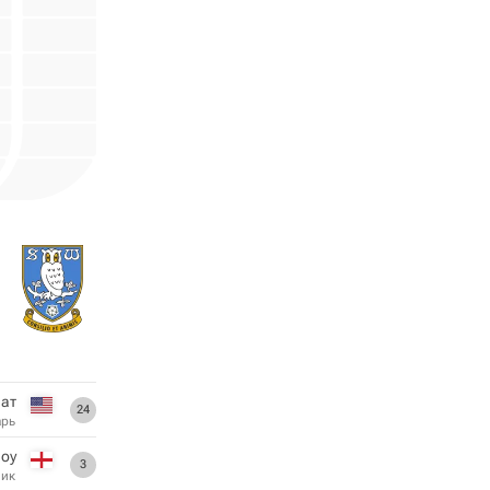
ват
24
арь
оу
3
ник