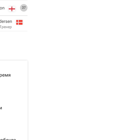
ton
37
dersen
Тренер
время
и