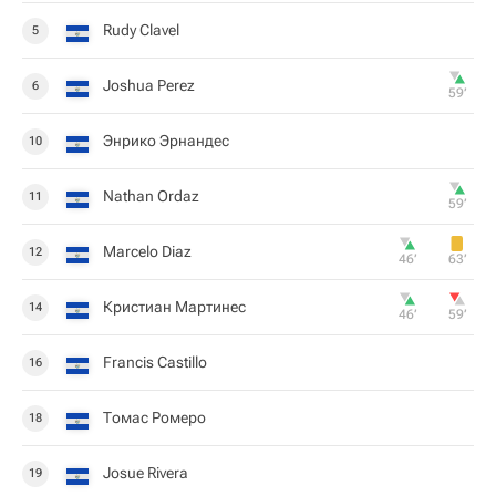
Rudy Clavel
5
Joshua Perez
6
59‎’‎
Энрико Эрнандес
10
Nathan Ordaz
11
59‎’‎
Marcelo Diaz
12
46‎’‎
63‎’‎
Кристиан Мартинес
14
46‎’‎
59‎’‎
Francis Castillo
16
Томас Ромеро
18
Josue Rivera
19