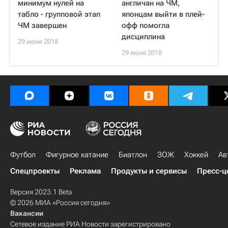
минимум нулей на
англичан на ЧМ,
табло - групповой этап
японцам выйти в плей-
ЧМ завершен
офф помогла
дисциплина
29 июня 2018
29 июня 2018
Футбол
Фигурное катание
Биатлон
ЗОЖ
Хоккей
Ав
Спецпроекты
Реклама
Продукты и сервисы
Пресс-ц
Версия 2023.1 Beta
© 2026 МИА «Россия сегодня»
Вакансии
Сетевое издание РИА Новости зарегистрировано