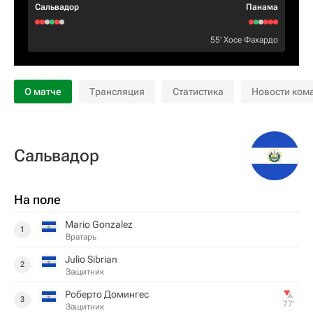
Сальвадор
Панама
55‎’‎
Хосе Фахардо
О матче
Трансляция
Статистика
Новости ком
Сальвадор
На поле
Mario Gonzalez
1
Вратарь
Julio Sibrian
2
Защитник
Роберто Домингес
3
77‎’‎
Защитник