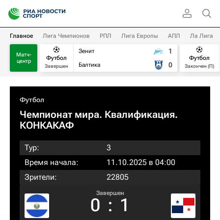
Главное
Лига Чемпионов
РПЛ
Лига Европы
АПЛ
Ла Лига
1
Зенит
Матч-
Футбол
Футбол
центр
0
Балтика
Завершен
Закончен (П)
Футбол
Чемпионат мира. Квалификация.
КОНКАКАФ
Тур:
3
Время начала:
11.10.2025 в 04:00
Зрители:
22805
Завершен
0
:
1