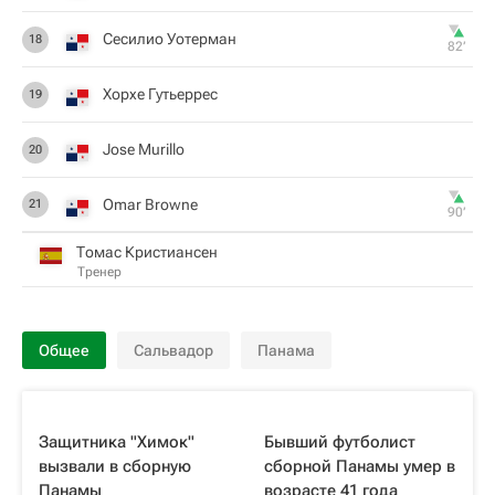
Сесилио Уотерман
18
82‎’‎
Хорхе Гутьеррес
19
Jose Murillo
20
Omar Browne
21
90‎’‎
Томас Кристиансен
Тренер
Общее
Сальвадор
Панама
Защитника "Химок"
Бывший футболист
вызвали в сборную
сборной Панамы умер в
Панамы
возрасте 41 года