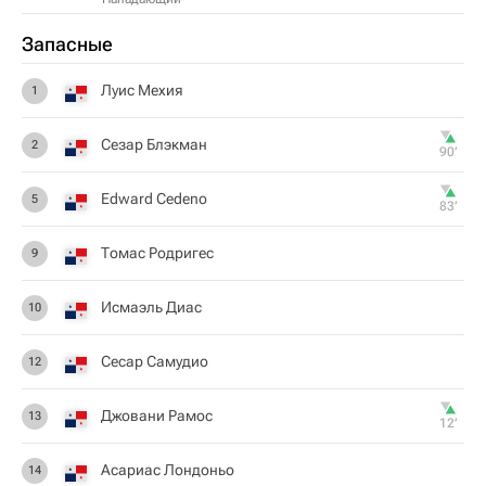
Запасные
Луис Мехия
1
Сезар Блэкман
2
90‎’‎
Edward Cedeno
5
83‎’‎
Томас Родригес
9
Исмаэль Диас
10
Сесар Самудио
12
Джовани Рамос
13
12‎’‎
Асариас Лондоньо
14