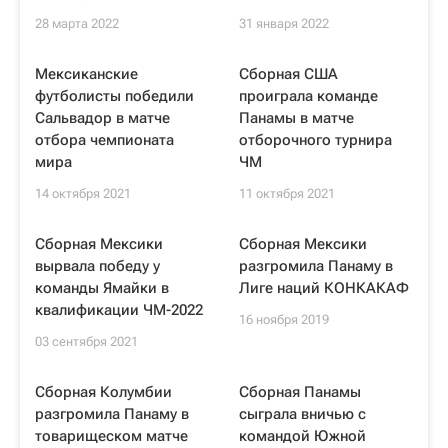
28 марта 2022
31 января 2022
Мексиканские
Сборная США
футболисты победили
проиграла команде
Сальвадор в матче
Панамы в матче
отбора чемпионата
отборочного турнира
мира
ЧМ
14 октября 2021
11 октября 2021
Сборная Мексики
Сборная Мексики
вырвала победу у
разгромила Панаму в
команды Ямайки в
Лиге наций КОНКАКАФ
квалификации ЧМ-2022
16 ноября 2019
03 сентября 2021
Сборная Колумбии
Сборная Панамы
разгромила Панаму в
сыграла вничью с
товарищеском матче
командой Южной