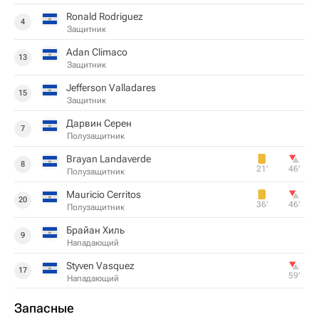
Ronald Rodriguez
4
Защитник
Adan Climaco
13
Защитник
Jefferson Valladares
15
Защитник
Дарвин Серен
7
Полузащитник
Brayan Landaverde
8
21‎’‎
46‎’‎
Полузащитник
Mauricio Cerritos
20
36‎’‎
46‎’‎
Полузащитник
Брайан Хиль
9
Нападающий
Styven Vasquez
17
59‎’‎
Нападающий
Запасные