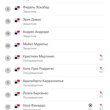
Фидель Эскобар
4
Защитник
Эрик Дэвис
15
Защитник
Андрес Андраде
16
Защитник
Майкл Мурильо
23
Защитник
Кристиан Мартинес
6
90‎’‎
Полузащитник
Хосе Луис Родригес
7
90‎’‎
Полузащитник
Адальберто Карраскилья
8
Полузащитник
Йоэль Барсенас
11
83‎’‎
Полузащитник
Хосе Фахардо
17
55‎’‎
82‎’‎
Нападающий