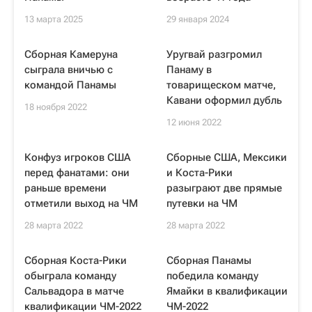
13 марта 2025
29 января 2024
Сборная Камеруна
Уругвай разгромил
сыграла вничью с
Панаму в
командой Панамы
товарищеском матче,
Кавани оформил дубль
18 ноября 2022
12 июня 2022
Конфуз игроков США
Сборные США, Мексики
перед фанатами: они
и Коста-Рики
раньше времени
разыграют две прямые
отметили выход на ЧМ
путевки на ЧМ
28 марта 2022
28 марта 2022
Cборная Коста-Рики
Сборная Панамы
обыграла команду
победила команду
Сальвадора в матче
Ямайки в квалификации
квалификации ЧМ-2022
ЧМ-2022