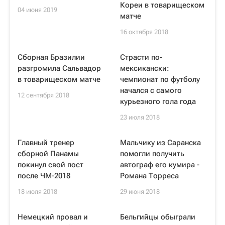
Кореи в товарищеском
04 июня 2019
матче
16 октября 2018
Сборная Бразилии
Страсти по-
разгромила Сальвадор
мексикански:
в товарищеском матче
чемпионат по футболу
начался с самого
12 сентября 2018
курьезного гола года
23 июля 2018
Главный тренер
Мальчику из Саранска
сборной Панамы
помогли получить
покинул свой пост
автограф его кумира -
после ЧМ-2018
Романа Торреса
18 июля 2018
29 июня 2018
Немецкий провал и
Бельгийцы обыграли