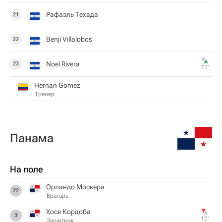
Рафаэль Техада
21
Benji Villalobos
22
Noel Rivera
23
77‎’‎
Hernan Gomez
Тренер
Панама
На поле
Орландо Москера
22
Вратарь
Хосе Кордоба
3
12‎’‎
Защитник