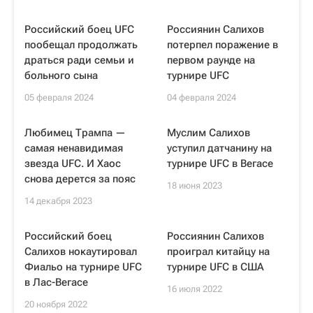
Российский боец UFC
Россиянин Салихов
пообещал продолжать
потерпел поражение в
драться ради семьи и
первом раунде на
больного сына
турнире UFC
05 февраля 2024
04 февраля 2024
Любимец Трампа —
Муслим Салихов
самая ненавидимая
уступил датчанину на
звезда UFC. И Хаос
турнире UFC в Вегасе
снова дерется за пояс
18 июня 2023
14 декабря 2023
Российский боец
Россиянин Салихов
Салихов нокаутировал
проиграл китайцу на
Фиальо на турнире UFC
турнире UFC в США
в Лас-Вегасе
16 июля 2022
20 ноября 2022