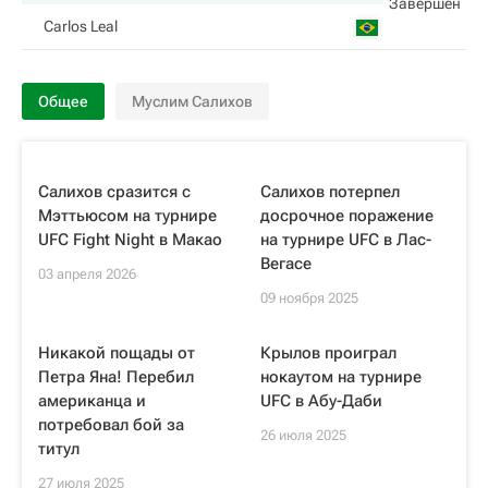
Завершен
Carlos Leal
Общее
Муслим Салихов
Салихов сразится с
Салихов потерпел
Мэттьюсом на турнире
досрочное поражение
UFC Fight Night в Макао
на турнире UFC в Лас-
Вегасе
03 апреля 2026
09 ноября 2025
Никакой пощады от
Крылов проиграл
Петра Яна! Перебил
нокаутом на турнире
американца и
UFC в Абу-Даби
потребовал бой за
26 июля 2025
титул
27 июля 2025