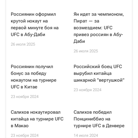
Россиянин оформил
Ян идет за чемпионом,
крутой нокаут на
Пират — за
первой минуте боя на
возмездием: UFC
UFC в Абу-Даби
привез россиян в Абу-
Даби
26 июля 2025
26 июля 2025
Россиянин получил
Российский боец UFC
бонус за победу
вырубил китайца
нокаутом на турнире
шикарной "вертушкой"
UFC в Китае
23 ноября 2024
23 ноября 2024
Салихов нокаутировал
Салихов победил
китайца на турнире UFC
Понциниббио на
в Макао
турнире UFC в Денвере
23 ноября 2024
14 июля 2024