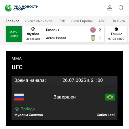
Главное
Лига Чемпионов
РПЛ
Лига Европы
АПЛ
Ла Лига
2
Бавария
Матч-
Футбол
Теннис
центр
1
Астон Вилла
Завершен
07.08 18:00
MMA
UFC
Время начала:
26.07.2025 в 21:00
Завершен
Муслим Салихов
Carlos Leal