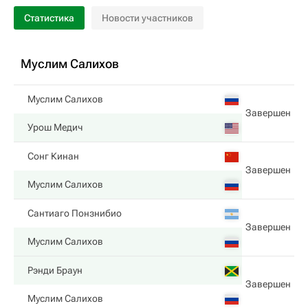
Статистика
Новости участников
Муслим Салихов
Муслим Салихов
Завершен
Урош Медич
Сонг Кинан
Завершен
Муслим Салихов
Сантиаго Понзнибио
Завершен
Муслим Салихов
Рэнди Браун
Завершен
Муслим Салихов