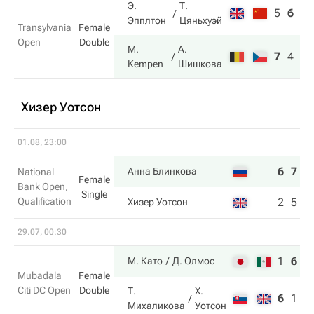
Э.
Т.
5
6
6
Эпплтон
Цяньхуэй
Transylvania
Female
Open
Double
M.
А.
7
4
10
Kempen
Шишкова
Хизер Уотсон
01.08, 23:00
6
7
Анна Блинкова
National
Female
Bank Open,
Single
Qualification
2
5
Хизер Уотсон
29.07, 00:30
1
6
1
М. Като
Д. Олмос
Mubadala
Female
Citi DC Open
Double
Т.
Х.
6
1
9
Михаликова
Уотсон