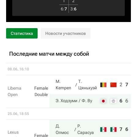
1
2
6
:
7
3
:
6
Статистика
Новости участников
Последние матчи между собой
08.06, 16:10
M.
Т.
2
7
9
Kempen
Цяньхуэй
Libema
Female
Open
Double
6
6
11
Э. Ходзуми
Ф. Ву
25.06, 18:55
Д.
Р.
7
6
Lexus
Олмос
Сарасуа
Female