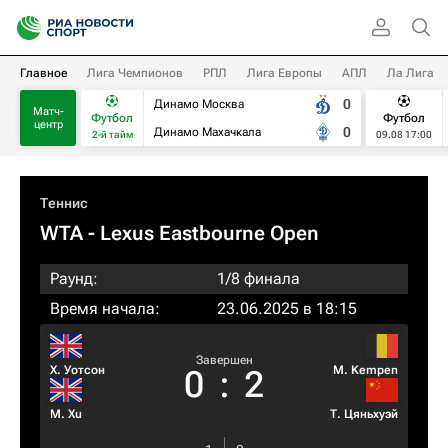
Главное
Лига Чемпионов
РПЛ
Лига Европы
АПЛ
Ла Лига
0
Динамо Москва
Матч-
Футбол
Футбол
центр
0
Динамо Махачкала
2-й тайм
09.08 17:00
Теннис
WTA
- Lexus Eastbourne Open
Раунд:
1/8 финала
Время начала:
23.06.2025 в 18:15
Завершен
Х. Уотсон
M. Kempen
0
:
2
M. Xu
Т. Цяньхуэй