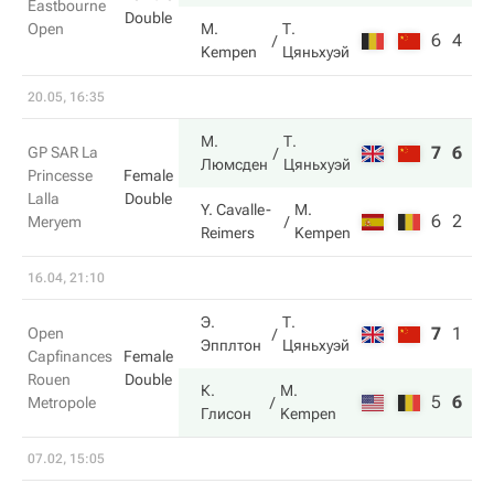
Eastbourne
Double
Open
M.
Т.
6
4
Kempen
Цяньхуэй
20.05, 16:35
М.
Т.
7
6
GP SAR La
Люмсден
Цяньхуэй
Princesse
Female
Lalla
Double
Y. Cavalle-
M.
6
2
Meryem
Reimers
Kempen
16.04, 21:10
Э.
Т.
7
1
7
Open
Эпплтон
Цяньхуэй
Capfinances
Female
Rouen
Double
К.
M.
5
6
10
Metropole
Глисон
Kempen
07.02, 15:05