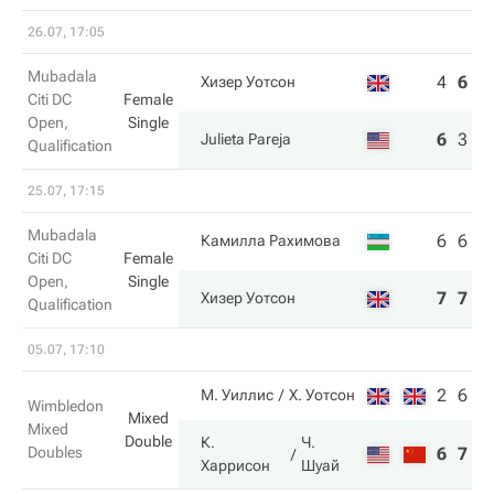
26.07, 17:05
Mubadala
4
6
5
Хизер Уотсон
Citi DC
Female
Open,
Single
6
3
7
Julieta Pareja
Qualification
25.07, 17:15
Mubadala
6
6
Камилла Рахимова
Citi DC
Female
Open,
Single
7
7
Хизер Уотсон
Qualification
05.07, 17:10
2
6
М. Уиллис
Х. Уотсон
Wimbledon
Mixed
Mixed
Double
К.
Ч.
Doubles
6
7
Харрисон
Шуай