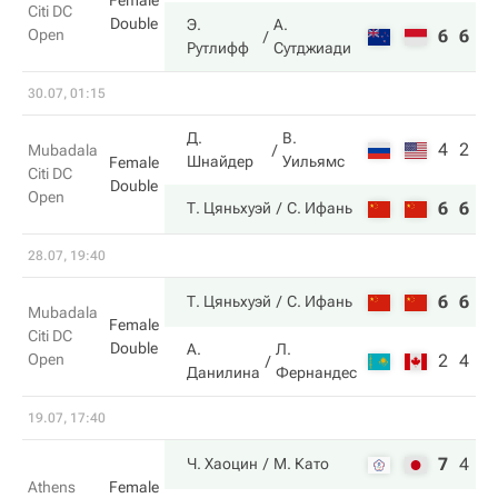
Female
Citi DC
Double
Э.
А.
Open
6
6
Рутлифф
Сутджиади
30.07, 01:15
Д.
В.
4
2
Mubadala
Шнайдер
Уильямс
Female
Citi DC
Double
Open
6
6
Т. Цяньхуэй
С. Ифань
28.07, 19:40
6
6
Т. Цяньхуэй
С. Ифань
Mubadala
Female
Citi DC
Double
А.
Л.
Open
2
4
Данилина
Фернандес
19.07, 17:40
7
4
1
Ч. Хаоцин
М. Като
Athens
Female