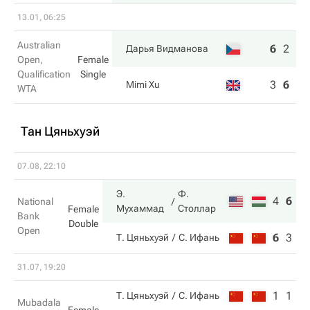
13.01, 06:25
Australian
6
2
6
Дарья Видманова
Open,
Female
Qualification
Single
3
6
2
Mimi Xu
WTA
Тан Цяньхуэй
07.08, 22:10
Э.
Ф.
4
6
1
National
Мухаммад
Столлар
Female
Bank
Double
Open
6
3
7
Т. Цяньхуэй
С. Ифань
31.07, 19:20
1
1
Т. Цяньхуэй
С. Ифань
Mubadala