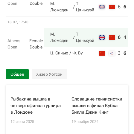
Open
Double
М.
Т.
6
6
7
Люмсден
Цяньхуэй
18.07, 17:40
М.
Т.
6
4
1
Люмсден
Цяньхуэй
Athens
Female
Open
Double
3
6
7
Ц. Синью
Ф. Ву
Общее
Хизер Уотсон
Рыбакина вышла в
Словацкие теннисистки
четвертьфинал турнира
вышли в финал Кубка
в Лондоне
Билли Джин Кинг
12 июня 2025
19 ноября 2024