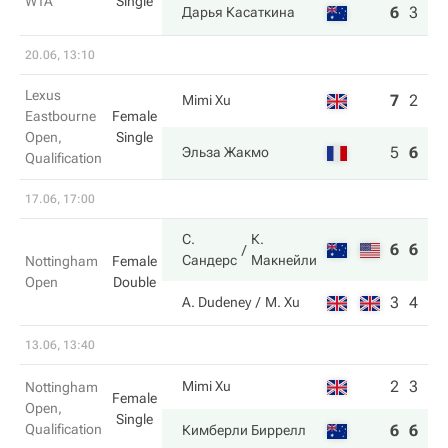
WTA
Single
6
3
6
Дарья Касаткина
20.06, 13:10
Lexus
7
2
3
Mimi Xu
Eastbourne
Female
Open,
Single
5
6
6
Эльза Жакмо
Qualification
17.06, 17:00
С.
К.
6
6
Сандерс
Макнейли
Nottingham
Female
Open
Double
3
4
A. Dudeney
M. Xu
13.06, 13:40
2
3
Mimi Xu
Nottingham
Female
Open,
Single
Qualification
6
6
Кимберли Биррелл