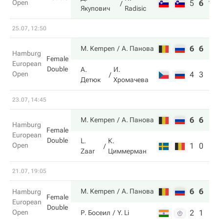
Open
5
6
10
Якупович
Radisic
25.07, 12:50
6
6
M. Kempen
А. Панова
Hamburg
Female
European
Double
А.
И.
Open
4
3
Детюк
Хромачева
23.07, 14:45
6
6
M. Kempen
А. Панова
Hamburg
Female
European
Double
L.
К.
Open
1
0
Zaar
Циммерман
21.07, 19:05
6
6
M. Kempen
А. Панова
Hamburg
Female
European
Double
Open
2
1
Р. Босеил
Y. Li