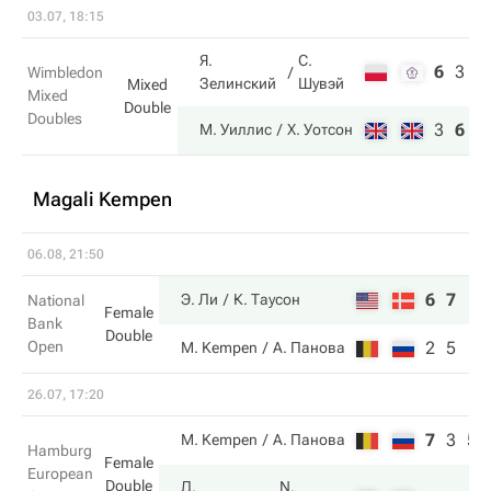
03.07, 18:15
Я.
С.
6
3
4
Wimbledon
Зелинский
Шувэй
Mixed
Mixed
Double
Doubles
3
6
6
М. Уиллис
Х. Уотсон
Magali Kempen
06.08, 21:50
6
7
Э. Ли
К. Таусон
National
Female
Bank
Double
Open
2
5
M. Kempen
А. Панова
26.07, 17:20
7
3
5
M. Kempen
А. Панова
Hamburg
Female
European
Double
Д.
N.