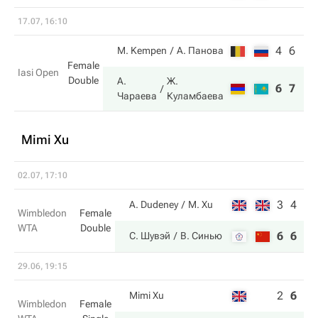
17.07, 16:10
4
6
M. Kempen
А. Панова
Female
Iasi Open
Double
А.
Ж.
6
7
Чараева
Куламбаева
Mimi Xu
02.07, 17:10
3
4
A. Dudeney
M. Xu
Wimbledon
Female
WTA
Double
6
6
С. Шувэй
В. Синью
29.06, 19:15
2
6
2
Mimi Xu
Wimbledon
Female