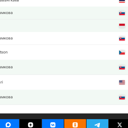
авангкаев
амкова
амкова
utson
амкова
ri
амкова