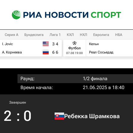
Серия А
Бундеслига
Лига 1
КХЛ
НХЛ
Евролига
НБА
3
4
I. Jovic
Кельн
Футбол
6
6
А. Корнеева
Реал Сосьедад
07.08 19:00
Раунд:
1/2 финала
Время начала:
21.06.2025 в 18:40
Завершен
2
:
0
Ребекка Шрамкова