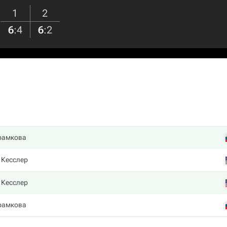
1
2
6
:
4
6
:
2
рамкова
 Кесслер
 Кесслер
рамкова