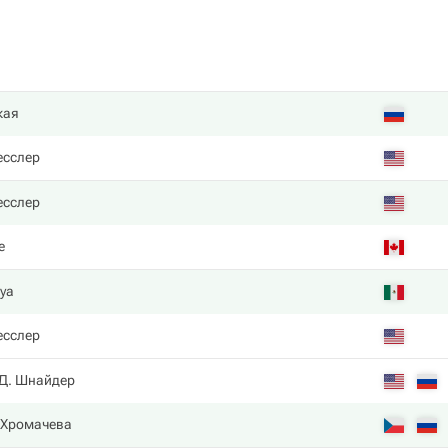
кая
есслер
есслер
e
уа
есслер
Д. Шнайдер
 Хромачева