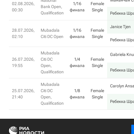
Мананчая С
National
02.08.2026,
1/16
Female
Bank Open,
00:30
финала
Single
Qualification
Ребекка Шр
Janice Tjen
28.07.2026,
Mubadala
1/16
Female
02:10
Citi DC Open
финала
Single
Ребекка Шр
Mubadala
Gabriela Kn
26.07.2026,
Citi DC
1/4
Female
19:55
Open,
финала
Single
Ребекка Шр
Qualification
Mubadala
Carolyn Ansa
25.07.2026,
Citi DC
1/8
Female
21:40
Open,
финала
Single
Ребекка Шр
Qualification