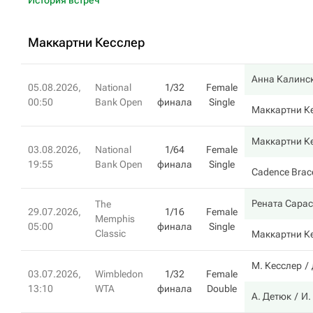
История встреч
Маккартни Кесслер
Анна Калинс
05.08.2026,
National
1/32
Female
00:50
Bank Open
финала
Single
Маккартни К
Маккартни К
03.08.2026,
National
1/64
Female
19:55
Bank Open
финала
Single
Cadence Brac
Рената Сарас
The
29.07.2026,
1/16
Female
Memphis
05:00
финала
Single
Classic
Маккартни К
М. Кесслер
03.07.2026,
Wimbledon
1/32
Female
13:10
WTA
финала
Double
А. Детюк
И.