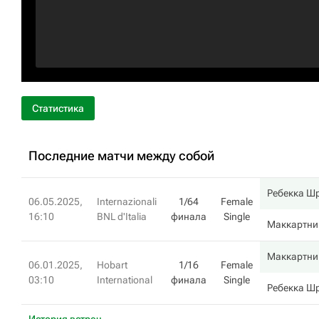
Статистика
Последние матчи между собой
Ребекка Ш
06.05.2025,
Internazionali
1/64
Female
16:10
BNL d'Italia
финала
Single
Маккартни
Маккартни
06.01.2025,
Hobart
1/16
Female
03:10
International
финала
Single
Ребекка Ш