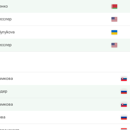
енко
есслер
iynykova
есслер
амкова
йдер
амкова
ова