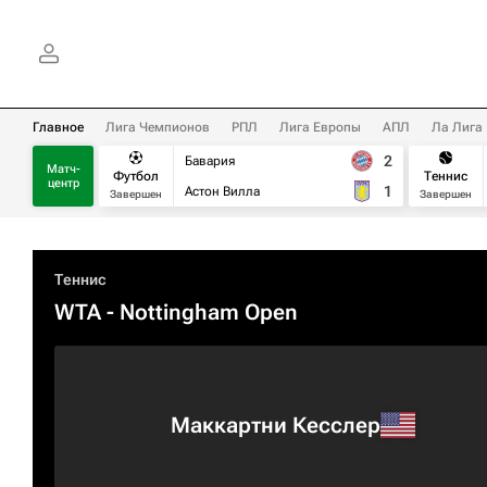
Главное
Лига Чемпионов
РПЛ
Лига Европы
АПЛ
Ла Лига
2
Бавария
Матч-
Футбол
Теннис
центр
1
Астон Вилла
Завершен
Завершен
Теннис
WTA
- Nottingham Open
Маккартни Кесслер