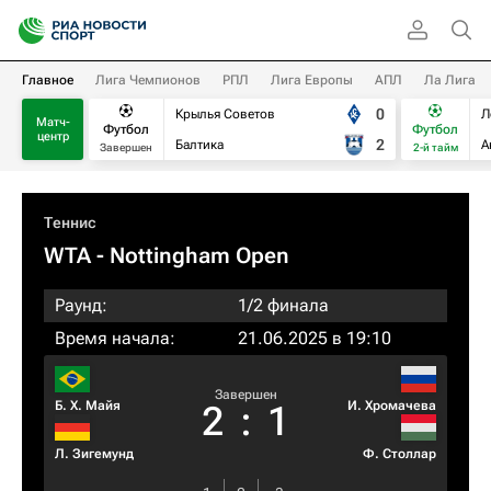
Главное
Лига Чемпионов
РПЛ
Лига Европы
АПЛ
Ла Лига
0
Крылья Советов
Л
Матч-
Футбол
Футбол
центр
2
Балтика
А
Завершен
2-й тайм
Теннис
WTA
- Nottingham Open
Раунд:
1/2 финала
Время начала:
21.06.2025 в 19:10
Завершен
Б. Х. Майя
И. Хромачева
2
:
1
Л. Зигемунд
Ф. Столлар