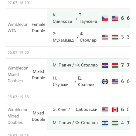
07.07, 15:10
К.
Т.
6
6
Синякова
Таунсенд
Wimbledon
Female
WTA
Double
Э.
Ф.
3
3
Мухаммад
Столлар
06.07, 19:50
7
7
М. Павич
Ф. Столлар
Wimbledon
Mixed
Mixed
Double
Н.
Д.
Doubles
6
6
Скупски
Кравчик
05.07, 19:55
6
5
3
Э. Кинг
Г. Дабровски
Wimbledon
Mixed
Mixed
Double
Doubles
4
7
6
М. Павич
Ф. Столлар
05.07, 15:25