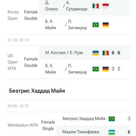
Д.
А.
Олмос
Сутджиади
Korea
Female
Open
Double
Б. Х.
Л.
Майя
Зигемунд
31.08, 22:15
6
6
М. Костюк
Е. Рузе
US
Female
Open
Double
Б. Х.
Л.
WTA
3
2
Майя
Зигемунд
Беатрис Хаддад Майя
30.06, 16:15
3
Беатрис Хаддад Майя
Female
Wimbledon WTA
Single
6
Мария Тимофеева