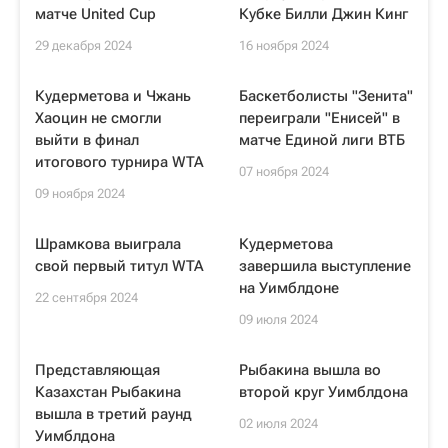
матче United Cup
Кубке Билли Джин Кинг
29 декабря 2024
16 ноября 2024
Кудерметова и Чжань
Баскетболисты "Зенита"
Хаоцин не смогли
переиграли "Енисей" в
выйти в финал
матче Единой лиги ВТБ
итогового турнира WTA
07 ноября 2024
09 ноября 2024
Шрамкова выиграла
Кудерметова
свой первый титул WTA
завершила выступление
на Уимблдоне
22 сентября 2024
09 июля 2024
Представляющая
Рыбакина вышла во
Казахстан Рыбакина
второй круг Уимблдона
вышла в третий раунд
02 июля 2024
Уимблдона