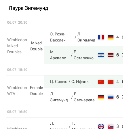
Лаура Зигемунд
06.07, 20:30
Э. Роже-
Л.
4
6
Wimbledon
Васслен
Зигемунд
Mixed
Mixed
Double
Doubles
М.
Е.
6
7
Аревало
Остапенко
06.07, 15:40
4
6
Ц. Синью
С. Ифань
Wimbledon
Female
WTA
Double
Л.
В.
6
2
Зигемунд
Звонарева
05.07, 16:50
Л.
Т.
3
6