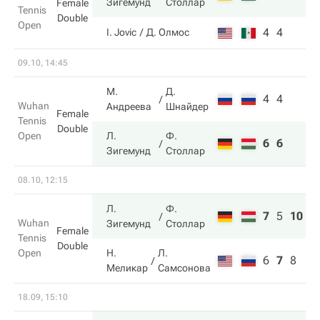
Зигемунд
Столлар
Female
Tennis
Double
Open
4
4
I. Jovic
Д. Олмос
09.10, 14:45
М.
Д.
4
4
Wuhan
Андреева
Шнайдер
Female
Tennis
Double
Open
Л.
Ф.
6
6
Зигемунд
Столлар
08.10, 12:15
Л.
Ф.
7
5
10
Wuhan
Зигемунд
Столлар
Female
Tennis
Double
Open
Н.
Л.
6
7
8
Меликар
Самсонова
18.09, 15:10