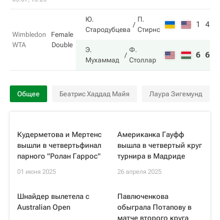
Ю.
П.
1
4
Стародубцева
Стирнс
Wimbledon
Female
WTA
Double
Э.
Ф.
6
6
Мухаммад
Столлар
Общее
Беатрис Хаддад Майя
Лаура Зигемунд
Кудерметова и Мертенс
Американка Гауфф
вышли в четвертьфинал
вышла в четвертый круг
парного "Ролан Гаррос"
турнира в Мадриде
01 июня 2025
26 апреля 2025
Шнайдер вылетела с
Павлюченкова
Australian Open
обыграла Потапову в
матче второго круга