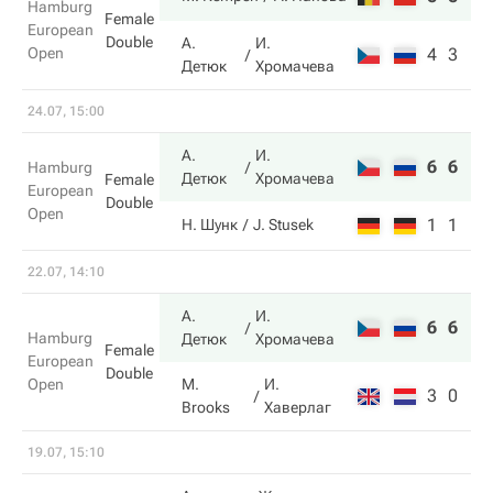
Hamburg
Female
European
Double
А.
И.
Open
4
3
Детюк
Хромачева
24.07, 15:00
А.
И.
6
6
Hamburg
Детюк
Хромачева
Female
European
Double
Open
1
1
Н. Шунк
J. Stusek
22.07, 14:10
А.
И.
6
6
Hamburg
Детюк
Хромачева
Female
European
Double
Open
M.
И.
3
0
Brooks
Хаверлаг
19.07, 15:10