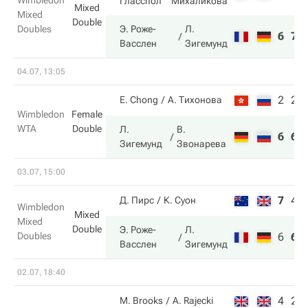
Wimbledon
Гласспол
Михаликова
Mixed
Mixed
Double
Doubles
Э. Роже-
Л.
6
7
Васслен
Зигемунд
04.07, 13:05
2
2
E. Chong
А. Тихонова
Wimbledon
Female
WTA
Double
Л.
В.
6
6
Зигемунд
Звонарева
03.07, 15:00
7
4
Д. Пирс
К. Суон
Wimbledon
Mixed
Mixed
Double
Э. Роже-
Л.
Doubles
6
6
Васслен
Зигемунд
02.07, 18:40
4
2
M. Brooks
A. Rajecki