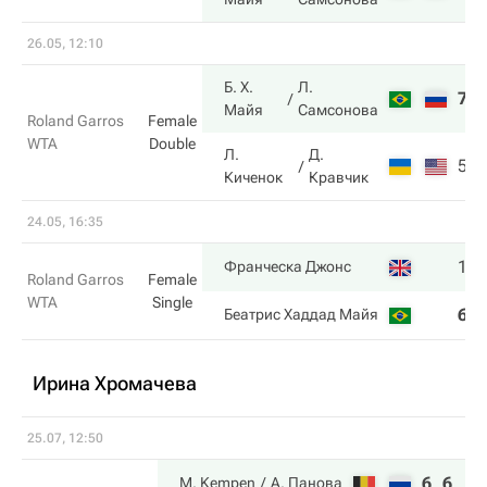
26.05, 12:10
Б. Х.
Л.
7
Майя
Самсонова
Roland Garros
Female
WTA
Double
Л.
Д.
5
Киченок
Кравчик
24.05, 16:35
1
Франческа Джонс
Roland Garros
Female
WTA
Single
6
Беатрис Хаддад Майя
Ирина Хромачева
25.07, 12:50
6
6
M. Kempen
А. Панова