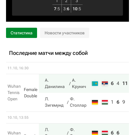
1
2
3
7
:
5
3
:
6
10
:
5
Статистика
Новости участников
Последние матчи между собой
11.10, 16:30
А.
А.
6
4
11
Wuhan
Данилина
Крунич
Female
Tennis
Double
Open
Л.
Ф.
1
6
9
Зигемунд
Столлар
10.10, 13:55
Л.
Ф.
6
6
Wuhan