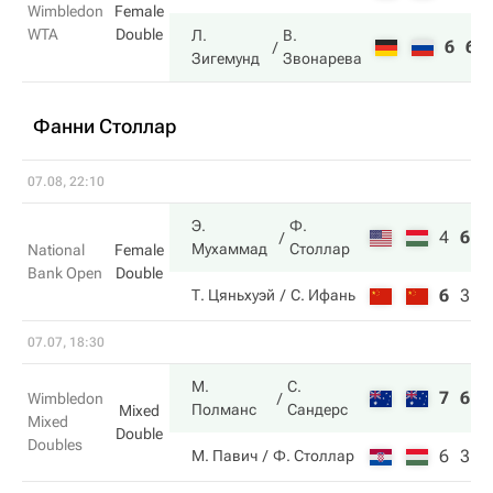
Wimbledon
Female
WTA
Double
Л.
В.
6
6
Зигемунд
Звонарева
Фанни Столлар
07.08, 22:10
Э.
Ф.
4
6
1
Мухаммад
Столлар
National
Female
Bank Open
Double
6
3
7
Т. Цяньхуэй
С. Ифань
07.07, 18:30
М.
С.
7
6
Wimbledon
Полманс
Сандерс
Mixed
Mixed
Double
Doubles
6
3
М. Павич
Ф. Столлар