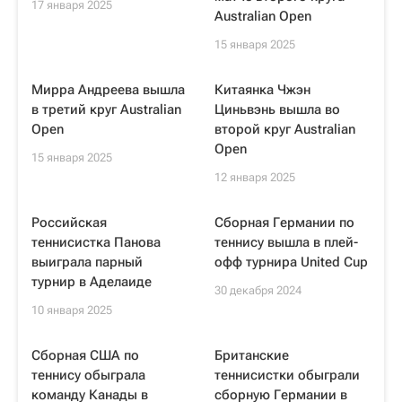
17 января 2025
Australian Open
15 января 2025
Мирра Андреева вышла
Китаянка Чжэн
в третий круг Australian
Циньвэнь вышла во
Open
второй круг Australian
Open
15 января 2025
12 января 2025
Российская
Сборная Германии по
теннисистка Панова
теннису вышла в плей-
выиграла парный
офф турнира United Cup
турнир в Аделаиде
30 декабря 2024
10 января 2025
Сборная США по
Британские
теннису обыграла
теннисистки обыграли
команду Канады в
сборную Германии в