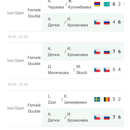
А.
Ж.
6
2
5
Чараева
Куламбаева
Female
Iasi Open
Double
А.
И.
4
6
10
Детюк
Хромачева
18.07, 15:10
А.
И.
7
6
Детюк
Хромачева
Female
Iasi Open
Double
Д.
M.
5
4
Малечкова
Skoch
15.07, 14:10
L.
К.
5
2
Zaar
Циммерман
Female
Iasi Open
Double
А.
И.
7
6
Детюк
Хромачева