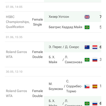
07.06, 14:05
7
Хизер Уотсон
HSBC
Female
Championships,
Single
Qualification
5
Беатрис Хаддад Майя
01.06, 15:35
6
Э. Перес
Д. Схюрс
Roland Garros
Female
WTA
Double
Б. Х.
Л.
3
Майя
Самсонова
30.05, 12:10
С.
М.
1
Соррибес-
Боузкова
Roland Garros
Female
Тормо
WTA
Double
Б. Х.
Л.
6
Майя
Самсонова