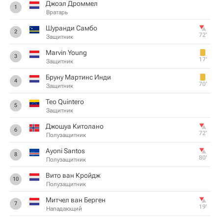
Джоэл Дроммел
1
Вратарь
Шуранди Самбо
2
72‎’‎
Защитник
Marvin Young
3
17‎’‎
Защитник
Бруну Мартинс Инди
4
70‎’‎
Защитник
Teo Quintero
5
Защитник
Джошуа Китолано
6
72‎’‎
Полузащитник
Ayoni Santos
8
80‎’‎
Полузащитник
Вито ван Кройдж
10
Полузащитник
Митчел ван Берген
7
19‎’‎
Нападающий