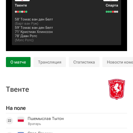
Твенте
Спарта
58‎’‎
Томас ван ден Белт
(
Барт ван Руж
)
59‎’‎
Томас ван ден Белт
71‎’‎
Кристиан Хлинссон
78‎’‎
Даан Ротс
(
Мэтс Ротс
)
О матче
Трансляция
Статистика
Новости ком
Твенте
На поле
Пшемыслав Тытон
22
Вратарь