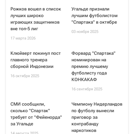
Рожков вошел в список
Угальде признали
лучших широко
лучшим футболистом
играющих защитников
"Спартака" в октябре
вне топ-5 лиг
03 ноября 2025
17 марта 2026
Клюйверт покинул пост
Форвард "Спартака"
главного тренера
номинирован на
сборной Индонезии
премию лучшему
футболисту года
16 октября 2025
КОНКАКАФ
16 сентября 2025
СМИ сообщили,
Чемпиону Нидерландов
сколько "Спартак"
по футболу вынесли
требует от "Фейенорда"
приговор за
за Угальде
контрабанду
наркотиков
14 августа 2025