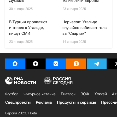
Духаиль"
матче Лиги Европы
30 января 2025
23 января 2025
В Турции проявляют
Черчесов: Угальде
интерес к Угальде,
случайно забивает голы
пишут СМИ
за "Спартак"
23 января 2025
14 января 2025
Футбол
Фигурное катание
Биатлон
ЗОЖ
Хоккей
Ав
Спецпроекты
Реклама
Продукты и сервисы
Пресс-ц
Версия 2023.1 Beta