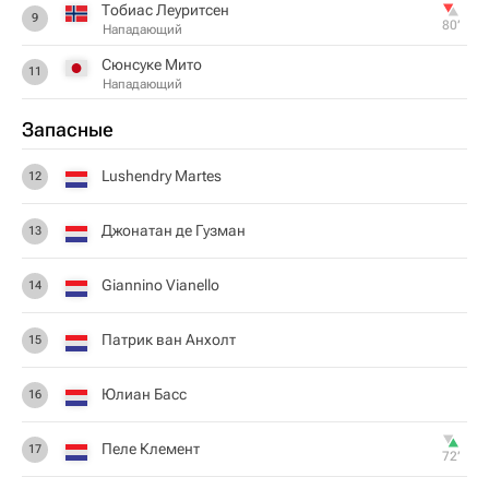
Тобиас Леуритсен
9
80‎’‎
Нападающий
Сюнсуке Мито
11
Нападающий
Запасные
Lushendry Martes
12
Джонатан де Гузман
13
Giannino Vianello
14
Патрик ван Анхолт
15
Юлиан Басс
16
Пеле Клемент
17
72‎’‎