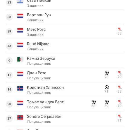
Став Лемкин
23
Защитник
Барт ван Руж
28
Защитник
Мэтс Ротс
39
88‎’‎
Защитник
Ruud Nijstad
43
Защитник
Рамиз Зерруки
6
Полузащитник
Даан Ротс
11
78‎’‎
79‎’‎
Полузащитник
Кристиан Хлинссон
14
71‎’‎
88‎’‎
Полузащитник
Томас ван ден Белт
20
58‎’‎
59‎’‎
79‎’‎
Полузащитник
Sondre Oerjasaeter
27
71‎’‎
Полузащитник