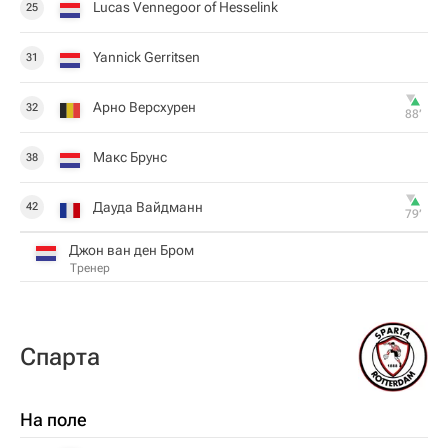
Lucas Vennegoor of Hesselink
25
Yannick Gerritsen
31
Арно Версхурен
32
88‎’‎
Макс Брунс
38
Дауда Вайдманн
42
79‎’‎
Джон ван ден Бром
Тренер
Спарта
На поле