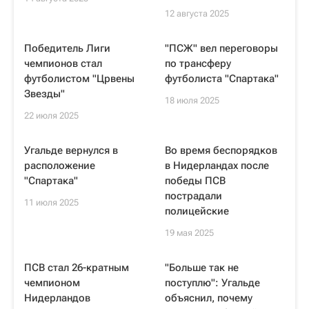
12 августа 2025
Победитель Лиги
"ПСЖ" вел переговоры
чемпионов стал
по трансферу
футболистом "Црвены
футболиста "Спартака"
Звезды"
18 июля 2025
22 июля 2025
Угальде вернулся в
Во время беспорядков
расположение
в Нидерландах после
"Спартака"
победы ПСВ
пострадали
11 июля 2025
полицейские
19 мая 2025
ПСВ стал 26-кратным
"Больше так не
чемпионом
поступлю": Угальде
Нидерландов
объяснил, почему