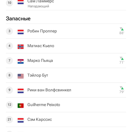
Сам Ламмерс
10
Нападающий
Запасные
Робин Проппер
3
88‎’‎
Матиас Кьело
4
Марко Пьяца
7
71‎’‎
Тэйлор Бут
8
Рики ван Волфсвинкел
9
79‎’‎
Guilherme Peixoto
12
Сэм Карссис
21