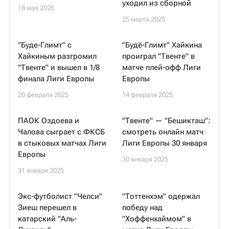
уходил из сборной
18 мая 2025
25 марта 2025
"Буде-Глимт" с
"Будё-Глимт" Хайкина
Хайкиным разгромил
проиграл "Твенте" в
"Твенте" и вышел в 1/8
матче плей-офф Лиги
финала Лиги Европы
Европы
20 февраля 2025
14 февраля 2025
ПАОК Оздоева и
"Твенте" — "Бешикташ":
Чалова сыграет с ФКСБ
смотреть онлайн матч
в стыковых матчах Лиги
Лиги Европы 30 января
Европы
30 января 2025
31 января 2025
Экс-футболист "Челси"
"Тоттенхэм" одержал
Зиеш перешел в
победу над
катарский "Аль-
"Хоффенхаймом" в