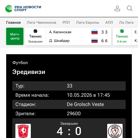
Главное
Лига Чемпионов
РПЛ
Лига Европы
АПЛ
Ла Лига
3
3
А. Калинская
Е
Матч-
Теннис
Теннис
центр
6
6
Д. Шнайдер
К
Завершен
2-й сет
Футбол
Эредивизи
Тур:
33
Время начала:
10.05.2026 в 17:45
Стадион:
De Grolsch Veste
Зрители:
29600
Завершен
4
:
0