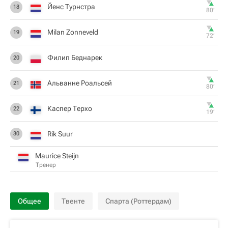
Йенс Турнстра
18
80‎’‎
Milan Zonneveld
19
72‎’‎
Филип Беднарек
20
Альванне Роальсей
21
80‎’‎
Каспер Терхо
22
19‎’‎
Rik Suur
30
Maurice Steijn
Тренер
Общее
Твенте
Спарта (Роттердам)