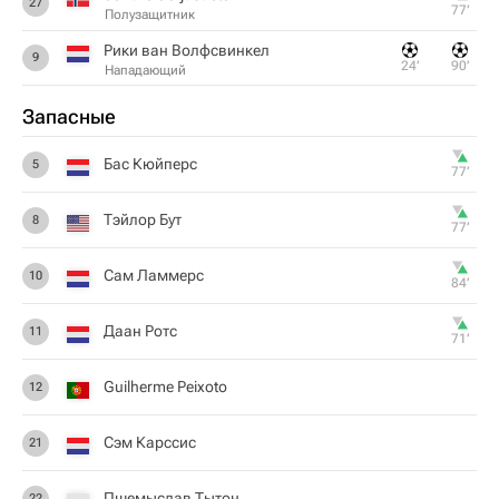
27
77‎’‎
Полузащитник
Рики ван Волфсвинкел
9
24‎’‎
90‎’‎
Нападающий
Запасные
Бас Кюйперс
5
77‎’‎
Тэйлор Бут
8
77‎’‎
Сам Ламмерс
10
84‎’‎
Даан Ротс
11
71‎’‎
Guilherme Peixoto
12
Сэм Карссис
21
Пшемыслав Тытон
22