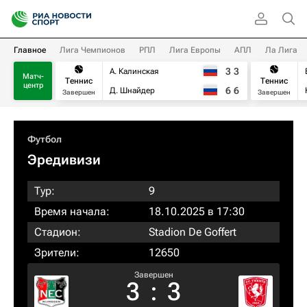
Главное
Лига Чемпионов
РПЛ
Лига Европы
АПЛ
Ла Лига
3
3
А. Калинская
Матч-
Теннис
Теннис
центр
6
6
Д. Шнайдер
Завершен
Завершен
Футбол
Эредивизи
Тур:
9
Время начала:
18.10.2025 в 17:30
Стадион:
Stadion De Goffert
Зрители:
12650
Завершен
3
:
3