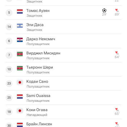
22‎’‎
Защитник
Томас Ауэян
5
29‎’‎
89‎’‎
Защитник
Эли Даса
14
Защитник
Дарко Неясмич
6
Полузащитник
Вирджил Мисидян
7
64‎’‎
Полузащитник
Тьяронн Шери
10
Полузащитник
Кодаи Сано
23
Полузащитник
Sami Ouaissa
25
Полузащитник
Коки Огава
18
65‎’‎
Нападающий
Брайн Линсен
30