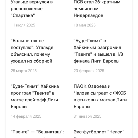
Угальде вернулся в
ПСВ стал 26-кратным
расположение
чемпионом
"Спартака"
Нидерландов
11 июля 2025
18 мая 2025
"Больше так не
"Буде-Глимт" с
поступлю": Угальде
Хайкиным разгромил
объяснил, почему
"Твенте" и вышел в 1/8
уходил из сборной
финала Лиги Европы
25 марта 2025
20 февраля 2025
"Будё-Глимт" Хайкина
ПАОК Оздоева и
проиграл "Твенте" в
Чалова сыграет с ФКСБ
матче плей-офф Лиги
в стыковых матчах Лиги
Европы
Европы
14 февраля 2025
31 января 2025
"Твенте" — "Бешикташ":
Экс-футболист "Челси"