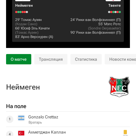
Неймеген
Твенте
29‎’‎
Томас Ауэян
24‎’‎
Рики ван Волфсвинкел
(П)
(
Кодаи Сано
)
55‎’‎
Мэтс Ротс
66‎’‎
Юсеф Эль Качати
(
Sondre Oerjasaeter
)
(
Томас Ауэян
)
90‎’‎
Рики ван Волфсвинкел
(П)
83‎’‎
Арно Версхурен
(А)
О матче
Трансляция
Статистика
Новости ком
Неймеген
На поле
Gonzalo Crettaz
1
Вратарь
Ахметджан Каплан
4