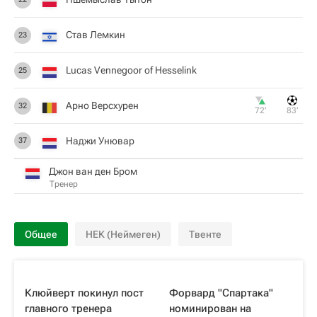
Став Лемкин
23
Lucas Vennegoor of Hesselink
25
Арно Версхурен
32
72‎’‎
83‎’‎
Наджи Унювар
37
Джон ван ден Бром
Тренер
Общее
НЕК (Неймеген)
Твенте
Клюйверт покинул пост
Форвард "Спартака"
главного тренера
номинирован на