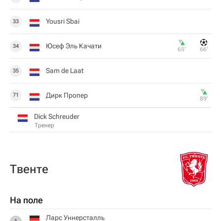
Yousri Sbai
33
Юсеф Эль Качати
34
65‎’‎
66‎’‎
Sam de Laat
35
Дирк Пропер
71
89‎’‎
Dick Schreuder
Тренер
Твенте
На поле
Ларс Уннерсталль