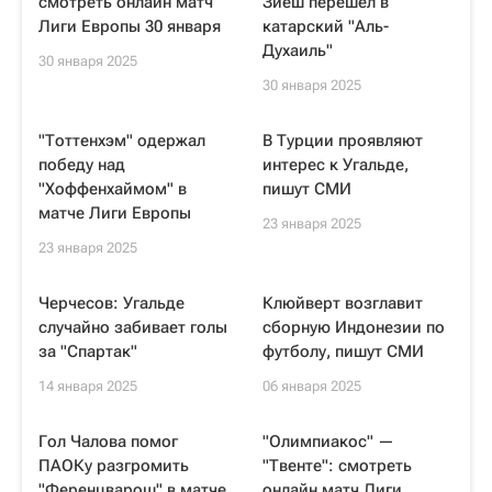
смотреть онлайн матч
Зиеш перешел в
Лиги Европы 30 января
катарский "Аль-
Духаиль"
30 января 2025
30 января 2025
"Тоттенхэм" одержал
В Турции проявляют
победу над
интерес к Угальде,
"Хоффенхаймом" в
пишут СМИ
матче Лиги Европы
23 января 2025
23 января 2025
Черчесов: Угальде
Клюйверт возглавит
случайно забивает голы
сборную Индонезии по
за "Спартак"
футболу, пишут СМИ
14 января 2025
06 января 2025
Гол Чалова помог
"Олимпиакос" —
ПАОКу разгромить
"Твенте": смотреть
"Ференцварош" в матче
онлайн матч Лиги