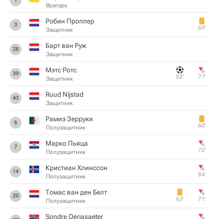
1
Вратарь
Робин Проппер
3
69‎’‎
Защитник
Барт ван Руж
28
Защитник
Мэтс Ротс
39
55‎’‎
77‎’‎
Защитник
Ruud Nijstad
43
Защитник
Рамиз Зерруки
6
60‎’‎
Полузащитник
Марко Пьяца
7
72‎’‎
Полузащитник
Кристиан Хлинссон
14
84‎’‎
Полузащитник
Томас ван ден Белт
20
63‎’‎
71‎’‎
Полузащитник
Sondre Oerjasaeter