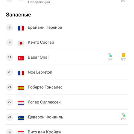
89‎’‎
Нападающий
Запасные
Брайанн Перейра
2
Кэнто Сиогай
9
Basar Onal
11
64‎’‎
83‎’‎
Noe Lebreton
20
Роберто Гонсалес
21
Яспер Силлессен
22
Деверон Фонвиль
24
89‎’‎
Вито ван Кройдж
32