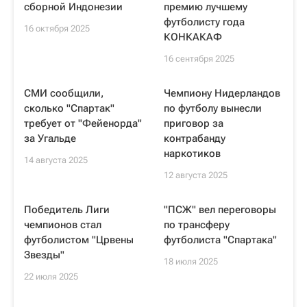
сборной Индонезии
премию лучшему
футболисту года
16 октября 2025
КОНКАКАФ
16 сентября 2025
СМИ сообщили,
Чемпиону Нидерландов
сколько "Спартак"
по футболу вынесли
требует от "Фейенорда"
приговор за
за Угальде
контрабанду
наркотиков
14 августа 2025
12 августа 2025
Победитель Лиги
"ПСЖ" вел переговоры
чемпионов стал
по трансферу
футболистом "Црвены
футболиста "Спартака"
Звезды"
18 июля 2025
22 июля 2025