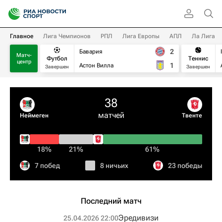
Главное
Лига Чемпионов
РПЛ
Лига Европы
АПЛ
Ла Лига
2
Бавария
Матч-
Футбол
Теннис
центр
1
Астон Вилла
Завершен
Завершен
38
матчей
Неймеген
Твенте
18%
21%
61%
7 побед
8 ничьих
23 победы
Последний матч
Эредивизи
25.04.2026 22:00