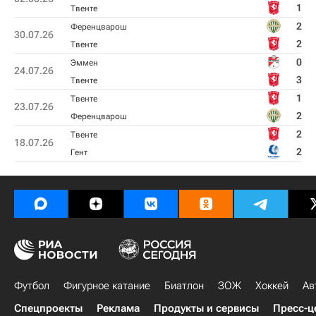
1
Твенте
2
Ференцварош
30.07.26
2
Твенте
0
Эммен
24.07.26
3
Твенте
1
Твенте
23.07.26
2
Ференцварош
2
Твенте
18.07.26
2
Гент
Футбол
Фигурное катание
Биатлон
ЗОЖ
Хоккей
Ав
Спецпроекты
Реклама
Продукты и сервисы
Пресс-ц