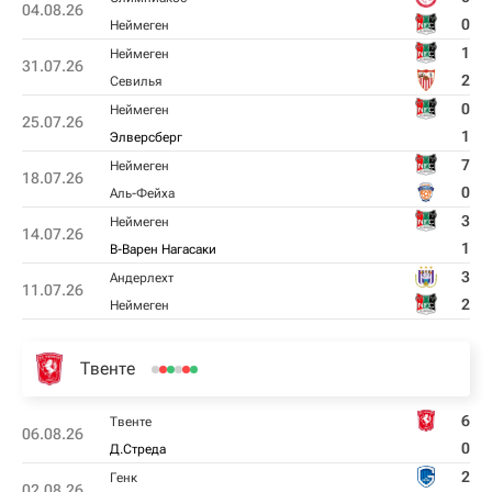
04.08.26
0
Неймеген
1
Неймеген
31.07.26
2
Севилья
0
Неймеген
25.07.26
1
Элверсберг
7
Неймеген
18.07.26
0
Аль-Фейха
3
Неймеген
14.07.26
1
В-Варен Нагасаки
3
Андерлехт
11.07.26
2
Неймеген
Твенте
6
Твенте
06.08.26
0
Д.Стреда
2
Генк
02.08.26