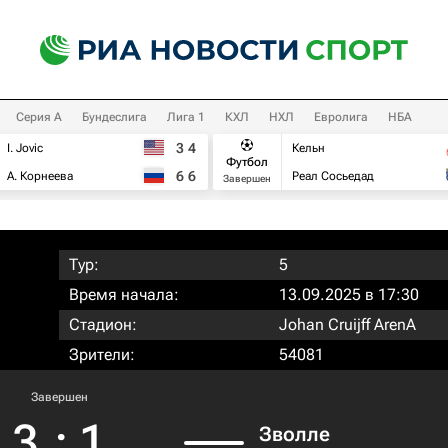
Серия А
Бундеслига
Лига 1
КХЛ
НХЛ
Евролига
НБА
3
4
I. Jovic
Кельн
Футбол
6
6
А. Корнеева
Реал Сосьедад
Завершен
Тур:
5
Время начала:
13.09.2025 в 17:30
Стадион:
Johan Cruijff ArenA
Зрители:
54081
Завершен
3
:
1
Зволле