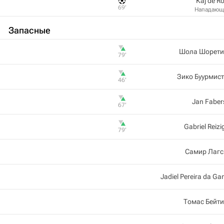
Kaj de Ro
69‎’‎
Нападающ
Запасные
Шола Шорети
79‎’‎
Зико Буурмис
46‎’‎
Jan Faber
67‎’‎
Gabriel Reizi
79‎’‎
Самир Лагс
Jadiel Pereira da G
Томас Бейт