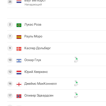
Ваут Вегхорст
25
Нападающий
Лукас Роза
2
Рауль Моро
7
Каспер Дольберг
9
Оскар Глух
10
67‎’‎
Юрий Хееркенс
12
Джеймс МакКоннелл
16
67‎’‎
Оливер Эдвардсен
17
67‎’‎