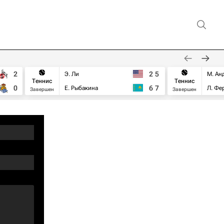
2
2
5
Э. Ли
М. Ан
Теннис
Теннис
0
6
7
Е. Рыбакина
Л. Фе
Завершен
Завершен