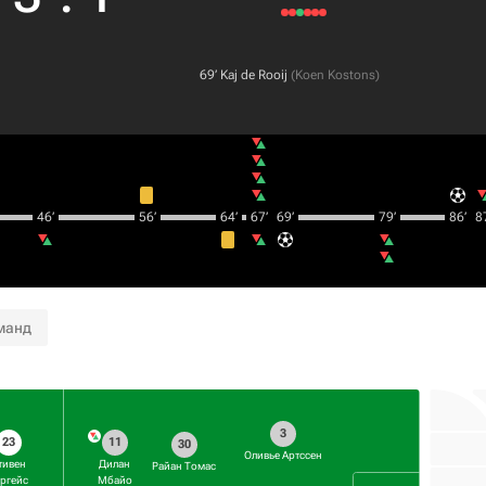
69‎’‎
Kaj de Rooij
(
Koen Kostons
)
46‎’‎
56‎’‎
64‎’‎
67‎’‎
69‎’‎
79‎’‎
86‎’‎
87
манд
3
23
11
30
Оливье Артссен
тивен
Дилан
Райан Томас
ргейс
Мбайо