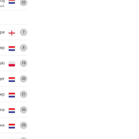
oij
22
ий
ре
7
тер
8
ski
19
ger
20
ир
21
ama
26
инк
29