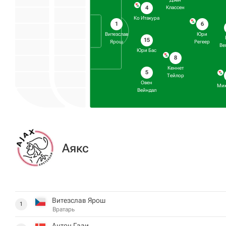
4
Классен
Ко Итакура
1
6
Витезслав
Юри
15
Ярош
Регеер
Ве
Юри Бас
8
Кеннет
5
Тейлор
Овен
Мик
Вейндал
Аякс
Витезслав Ярош
1
Вратарь
Антон Гааи