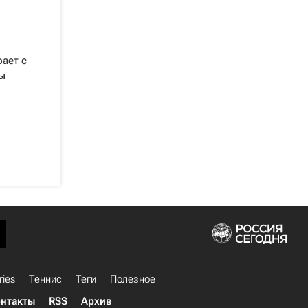
рает с
ы
ries
Теннис
Теги
Полезное
нтакты
RSS
Архив