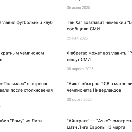
06 июля 2025
зглавил футбольный клуб
Тен Хаг возглавит немецкий "Б
сообщили СМИ
25 мая 2025
6-кратным чемпионом
Фабрегас может возглавить "Р
в
пишут СМИ
30 апреля 2025
с-Пальмаса" экстренно
"Аякс" обыграл ПСВ в матче л
вали после столкновения
чемпионата Нидерландов
30 марта 2025
5
ыбил "Рому" из Лиги
"Айнтрахт" — "Аякс": смотрет
матч Лиги Европы 13 марта