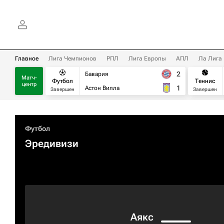
Главное
Лига Чемпионов
РПЛ
Лига Европы
АПЛ
Ла Лига
2
Бавария
Матч-
Футбол
Теннис
центр
1
Астон Вилла
Завершен
Завершен
Футбол
Эредивизи
Аякс