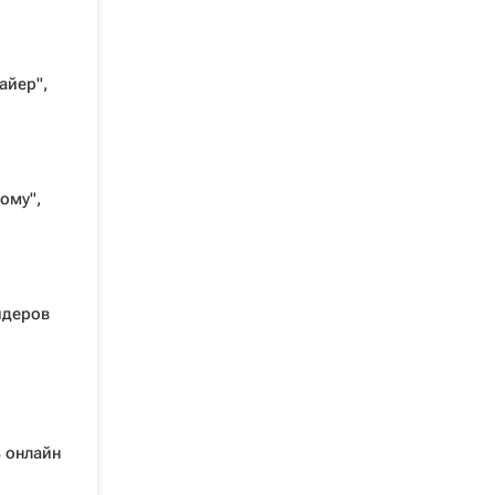
айер",
ому",
идеров
ь онлайн