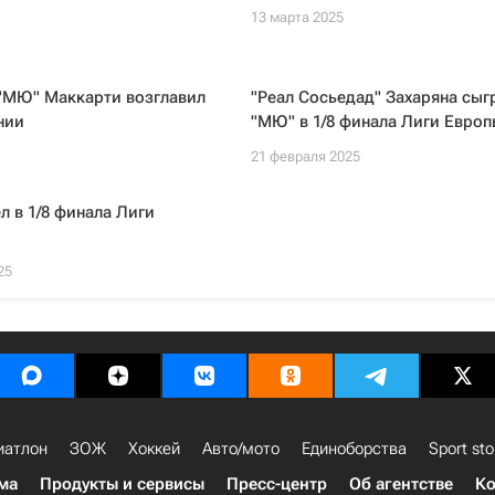
13 марта 2025
 "МЮ" Маккарти возглавил
"Реал Сосьедад" Захаряна сыг
нии
"МЮ" в 1/8 финала Лиги Европ
21 февраля 2025
л в 1/8 финала Лиги
25
иатлон
ЗОЖ
Хоккей
Авто/мото
Единоборства
Sport sto
ма
Продукты и сервисы
Пресс-центр
Об агентстве
Ко