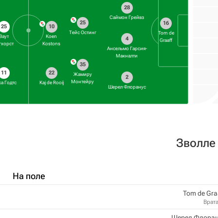
28
Саймон Грейвз
25
16
25
10
Тейс Остинг
Tom de
Ваут
Koen
4
Graaff
гхорст
Kostons
Ансельмо Гарсия-
Макналти
35
11
22
Жамиру
2
Монтейру
а Годтс
Kaj de Rooij
Шерел Флоранус
Зволле
На поле
Tom de Gra
Врат
Шерел Флоран