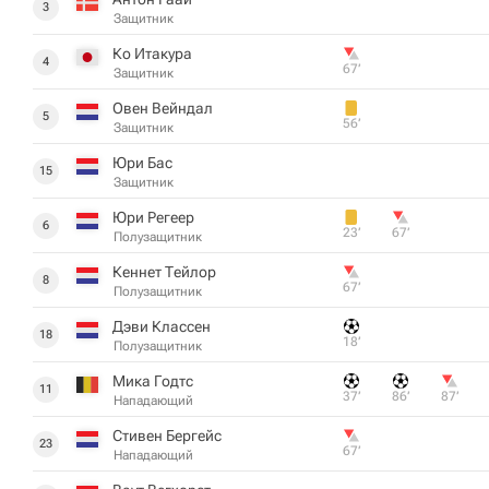
3
Защитник
Ко Итакура
4
67‎’‎
Защитник
Овен Вейндал
5
56‎’‎
Защитник
Юри Бас
15
Защитник
Юри Регеер
6
23‎’‎
67‎’‎
Полузащитник
Кеннет Тейлор
8
67‎’‎
Полузащитник
Дэви Классен
18
18‎’‎
Полузащитник
Мика Годтс
11
37‎’‎
86‎’‎
87‎’‎
Нападающий
Стивен Бергейс
23
67‎’‎
Нападающий