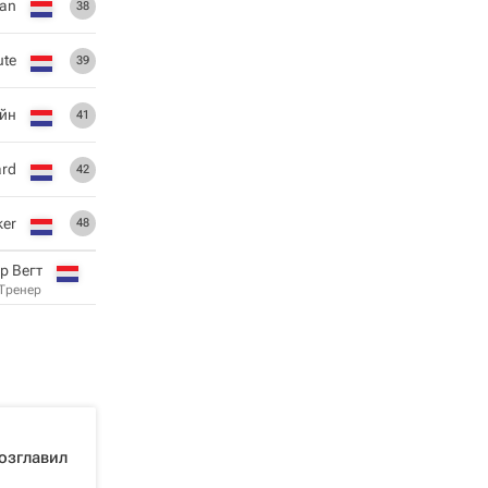
aan
38
ute
39
йн
41
ard
42
ker
48
р Вегт
Тренер
озглавил