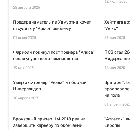
12 июля 2025
28 августа 2025
Предприниматель из Удмуртии хочет
Хейтинга во
отсудить у "Аякса" эмблему
"Аякс"
01 июля 2025
31 мая 2025
Фариоли покинул пост тренера "Аякса"
ПСВ стал 2
после упущенного чемпионства
Нидерландо
19 мая 2025
18 мая 2025
Умер экс-тренер "Реала" и сборной
Вратаря "Ла
Нидерландов
проопериро
на поле
10 апреля 2025
01 апреля 202
Бронзовый призер ЧМ-2018 решил
"Атлетик" в
завершить карьеру по окончании
Европы