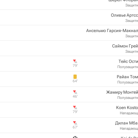
Защит
Оливье Артс
Защит
Ансельмо Гарсия-Макнал
Защит
Саймон Грей
Защит
Тейс Ост
79‎’‎
Полузащит
Райан Том
64‎’‎
Полузащит
Жамиру Монтей
46‎’‎
Полузащит
Koen Kost
79‎’‎
Нападающ
Дилан Мба
67‎’‎
Нападающ