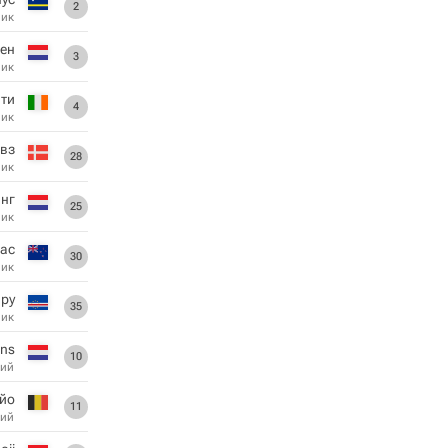
2
ник
сен
3
ник
ти
4
ник
вз
28
ник
инг
25
ник
ас
30
ник
ру
35
ник
ons
10
ий
йо
11
ий