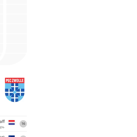
aff
16
арь
ус