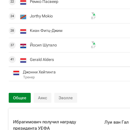
Ремко Пасвеер
22
Jorthy Mokio
24
87‎’‎
Киан Фитц-Джим
28
Йосип Шутало
37
67‎’‎
Gerald Alders
41
Джонни Хейтинга
Тренер
Общее
Аякс
Зволле
Ибрагимович получил награду
Луи ван Гал
президента УЕФА