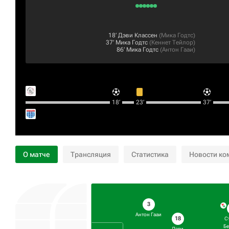
18‎’‎
Дэви Классен
(
Мика Годтс
)
37‎’‎
Мика Годтс
(
Кеннет Тейлор
)
86‎’‎
Мика Годтс
(
Антон Гааи
)
18‎’‎
23‎’‎
37‎’‎
О матче
Трансляция
Статистика
Новости ко
3
Антон Гааи
18
С
Бе
Дэви