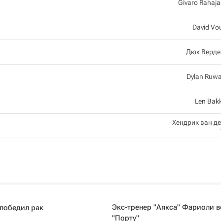
Givaro Rahaj
David Vo
Дюк Верде
Dylan Ruw
Len Bak
Хендрик ван де
Экс-тренер "Аякса" Фариоли в
 победил рак
"Порту"