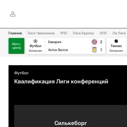
Главное
Лига Чемпионов
РПЛ
Лига Европы
АПЛ
Ла Лига
2
Бавария
Матч-
Футбол
Теннис
центр
1
Астон Вилла
Завершен
Завершен
Футбол
Квалификация Лиги конференций
Силькеборг