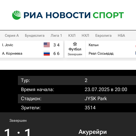
Серия А
Бундеслига
Лига 1
КХЛ
НХЛ
Евролига
НБА
3
4
I. Jovic
Кельн
Футбол
6
6
А. Корнеева
Реал Сосьедад
Завершен
Тур:
2
Время начала:
23.07.2025 в 20:00
Стадион:
JYSK Park
Зрители:
3514
Завершен
1
:
1
Акурейри