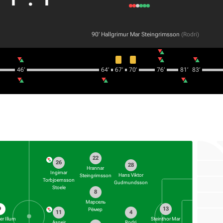
90‎’‎
Hallgrimur Mar Steingrimsson
(
Rodri
)
46‎’‎
64‎’‎
67‎’‎
70‎’‎
76‎’‎
81‎’‎
83‎’‎
22
26
28
Hrannar
Ingimar
Hans Viktor
Steingrimsson
Torbjoernsson
Gudmundsson
Stoele
8
Марсель
9
13
Рёмер
11
4
er Illum
Steinthor Mar
Asgeir
Rodri