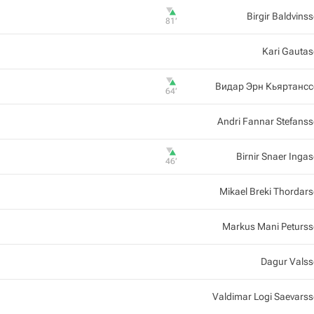
Birgir Baldvins
81‎’‎
Kari Gauta
Видар Эрн Кьяртанс
64‎’‎
Andri Fannar Stefans
Birnir Snaer Inga
46‎’‎
Mikael Breki Thordar
Markus Mani Peturs
Dagur Vals
Valdimar Logi Saevars