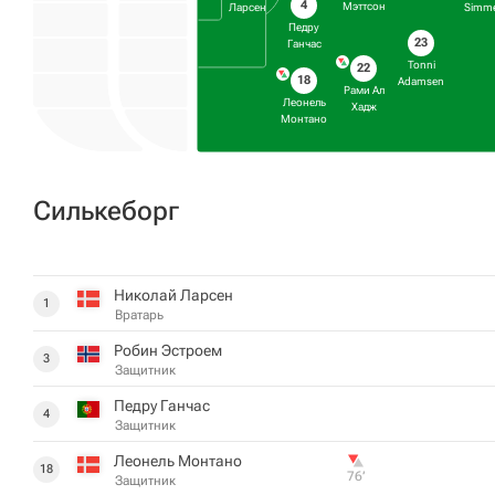
4
Мэттсон
Ларсен
Simme
Педру
23
Ганчас
Tonni
22
18
Adamsen
Рами Ал
Леонель
Хадж
Монтано
Силькеборг
Николай Ларсен
1
Вратарь
Робин Эстроем
3
Защитник
Педру Ганчас
4
Защитник
Леонель Монтано
18
76‎’‎
Защитник