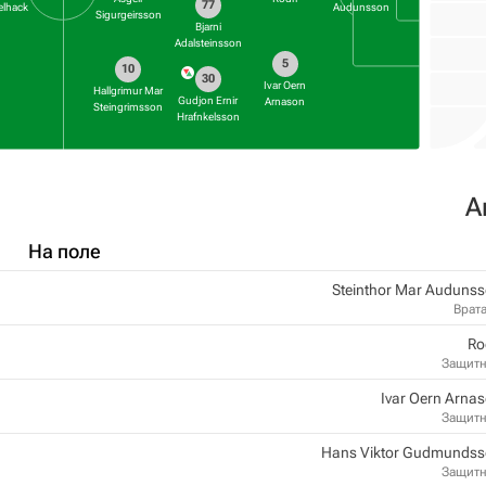
77
lhack
Audunsson
Sigurgeirsson
Bjarni
Adalsteinsson
5
10
30
Ivar Oern
Hallgrimur Mar
Gudjon Ernir
Arnason
Steingrimsson
Hrafnkelsson
А
На поле
Steinthor Mar Auduns
Врат
Ro
Защит
Ivar Oern Arna
Защит
Hans Viktor Gudmunds
Защит