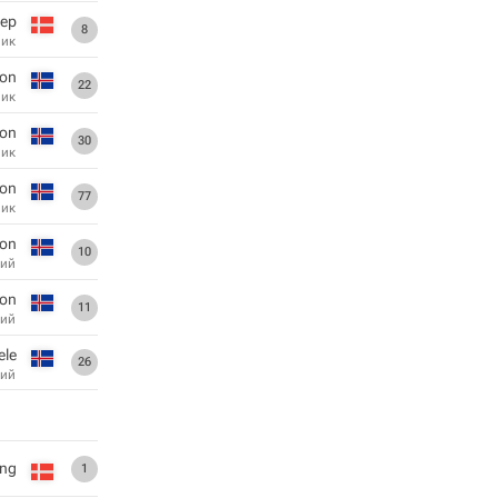
ер
8
ник
son
22
ник
son
30
ник
son
77
ник
son
10
ий
son
11
ий
ele
26
ий
ing
1