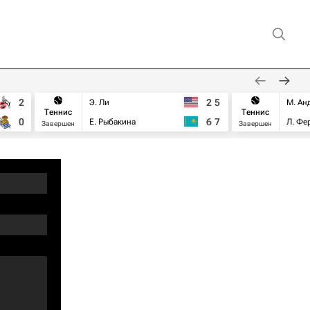
2
2
5
Э. Ли
М. Ан
Теннис
Теннис
0
6
7
Е. Рыбакина
Л. Фе
Завершен
Завершен