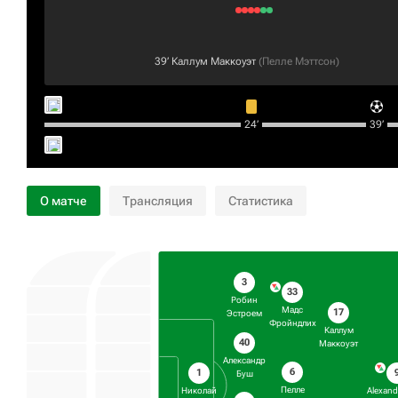
39‎’‎
Каллум Маккоуэт
(
Пелле Мэттсон
)
24‎’‎
39‎’‎
О матче
Трансляция
Статистика
3
33
Робин
Мадс
17
Эстроем
Фройндлих
Каллум
40
Маккоуэт
Александр
6
1
Буш
Пелле
Николай
Alexand