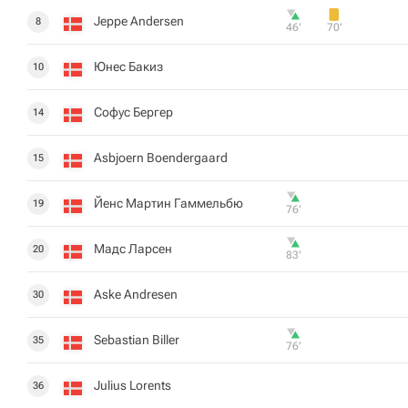
Jeppe Andersen
8
46‎’‎
70‎’‎
Юнес Бакиз
10
Софус Бергер
14
Asbjoern Boendergaard
15
Йенс Мартин Гаммельбю
19
76‎’‎
Мадс Ларсен
20
83‎’‎
Aske Andresen
30
Sebastian Biller
35
76‎’‎
Julius Lorents
36