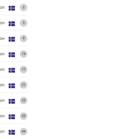
son
2
son
3
сон
9
son
14
son
17
son
21
son
23
son
25
son
44