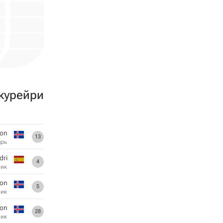
курейри
son
13
арь
dri
4
ник
son
5
ник
son
28
ник