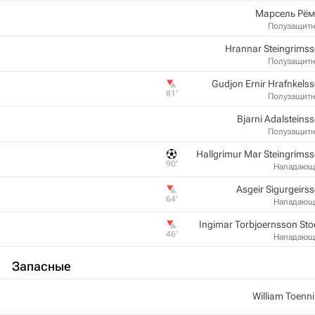
Марсель Рём
Полузащит
Hrannar Steingrims
Полузащит
Gudjon Ernir Hrafnkels
81‎’‎
Полузащит
Bjarni Adalsteins
Полузащит
Hallgrimur Mar Steingrims
90‎’‎
Нападающ
Asgeir Sigurgeirs
64‎’‎
Нападающ
Ingimar Torbjoernsson Sto
46‎’‎
Нападающ
Запасные
William Toenn