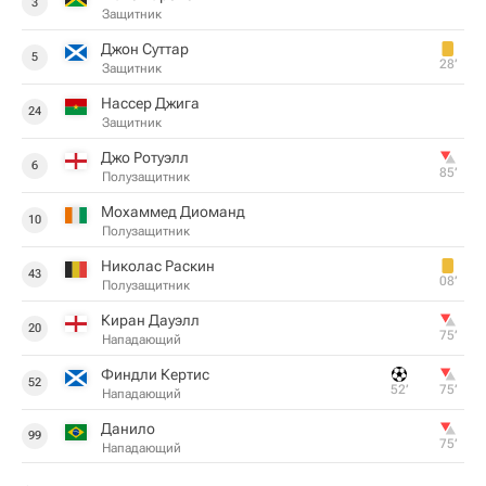
3
Защитник
Джон Суттар
5
28‎’‎
Защитник
Нассер Джига
24
Защитник
Джо Ротуэлл
6
85‎’‎
Полузащитник
Мохаммед Диоманд
10
Полузащитник
Николас Раскин
43
08‎’‎
Полузащитник
Киран Дауэлл
20
75‎’‎
Нападающий
Финдли Кертис
52
52‎’‎
75‎’‎
Нападающий
Данило
99
75‎’‎
Нападающий