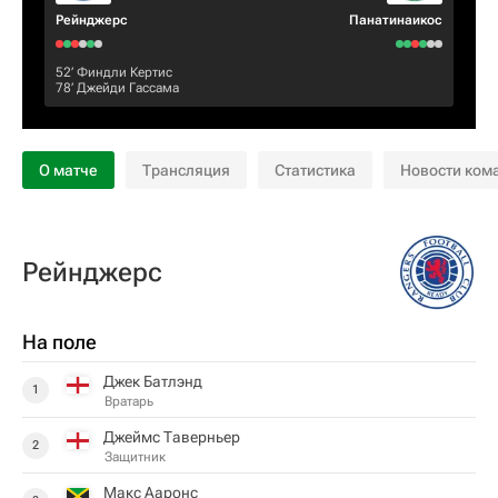
Рейнджерс
Панатинаикос
52‎’‎
Финдли Кертис
78‎’‎
Джейди Гассама
О матче
Трансляция
Статистика
Новости ком
Рейнджерс
На поле
Джек Батлэнд
1
Вратарь
Джеймс Таверньер
2
Защитник
Макс Ааронс