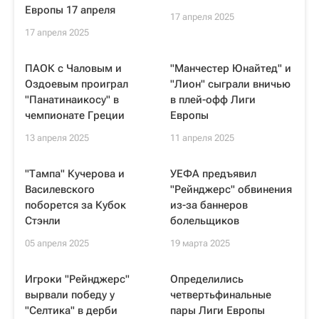
Европы 17 апреля
17 апреля 2025
17 апреля 2025
ПАОК с Чаловым и
"Манчестер Юнайтед" и
Оздоевым проиграл
"Лион" сыграли вничью
"Панатинаикосу" в
в плей-офф Лиги
чемпионате Греции
Европы
13 апреля 2025
11 апреля 2025
"Тампа" Кучерова и
УЕФА предъявил
Василевского
"Рейнджерс" обвинения
поборется за Кубок
из-за баннеров
Стэнли
болельщиков
05 апреля 2025
19 марта 2025
Игроки "Рейнджерс"
Определились
вырвали победу у
четвертьфинальные
"Селтика" в дерби
пары Лиги Европы