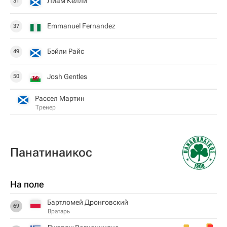
Лиам Келли
31
Emmanuel Fernandez
37
Бэйли Райс
49
Josh Gentles
50
Рассел Мартин
Тренер
Панатинаикос
На поле
Бартломей Дронговский
69
Вратарь