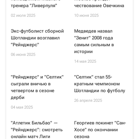
тренера "Ливерпуля"
чествование Овечкина
02 июля 2025
10 июня 2025
Экс-футболист сборной
Медведев назвал
Шотландии возглавил
"Зенит" 2008 года
"Рейнджерс"
самым сильным в
истории
06 июня 2025
14 мая 2025
"Рейнджерс" и "Селтик"
"Селтик" стал 55-
сыграли вничью в
кратным чемпионом
четвертом в сезоне
Шотландии по футболу
дерби
26 апреля 2025
04 мая 2025
"Атлетик Бильбао" —
Георгиев покинет "Сан-
"Рейнджерс": смотреть
Хосе" по окончании
онлайн матч Лиги
сезона