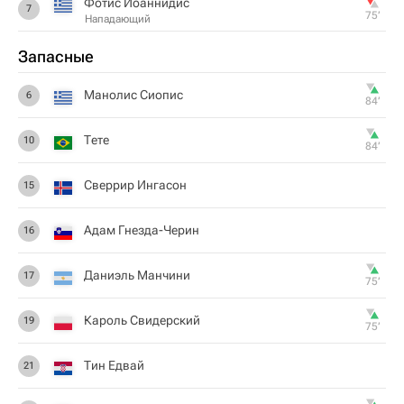
Фотис Иоаннидис
7
75‎’‎
Нападающий
Запасные
Манолис Сиопис
6
84‎’‎
Тете
10
84‎’‎
Сверрир Ингасон
15
Адам Гнезда-Черин
16
Даниэль Манчини
17
75‎’‎
Кароль Свидерский
19
75‎’‎
Тин Едвай
21