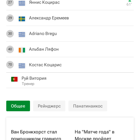
Яннис Коцирас
27
61‎’‎
Александр Еремеев
29
Adriano Bregu
30
Альбан Ляфон
40
Костас Коцарис
70
Руй Витория
Тренер
Общее
Рейнджерс
Панатинаикос
Ван Бронкхорст стал
На "Матче года" в
помощником главного
Москве пройдет