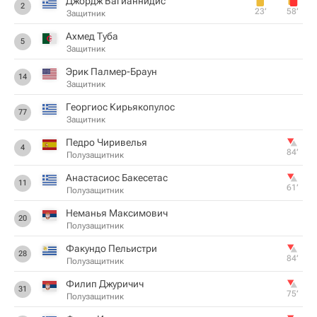
Джордж Вагианнидис
2
23‎’‎
58‎’‎
Защитник
Ахмед Туба
5
Защитник
Эрик Палмер-Браун
14
Защитник
Георгиос Кирьякопулос
77
Защитник
Педро Чиривелья
4
84‎’‎
Полузащитник
Анастасиос Бакесетас
11
61‎’‎
Полузащитник
Неманья Максимович
20
Полузащитник
Факундо Пельистри
28
84‎’‎
Полузащитник
Филип Джуричич
31
75‎’‎
Полузащитник