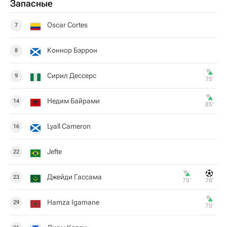
Запасные
Oscar Cortes
7
Коннор Бэррон
8
Сирил Дессерс
9
75‎’‎
Недим Байрами
14
85‎’‎
Lyall Cameron
16
Jefte
22
Джейди Гассама
23
75‎’‎
78‎’‎
Hamza Igamane
29
75‎’‎