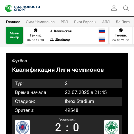
Главное
Лига Чемпионов
РПЛ
Лига Европы
АПЛ
Ла Лига
А. Калинская
Матч-
Теннис
Теннис
центр
Д. Шнайдер
06.08 19:30
06.08 21:00
Футбол
Квалификация Лиги чемпионов
Тур:
2
Время начала:
22.07.2025 в 21:45
Стадион:
Ibrox Stadium
Зрители:
49548
Завершен
2
:
0