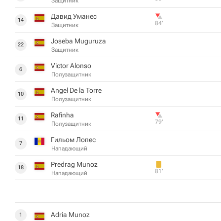
Защитник
Давид Уманес
14
84‎’‎
Защитник
Joseba Muguruza
22
Защитник
Victor Alonso
6
Полузащитник
Angel De la Torre
10
Полузащитник
Rafinha
11
79‎’‎
Полузащитник
Гильом Лопес
7
Нападающий
Predrag Munoz
18
81‎’‎
Нападающий
Adria Munoz
1