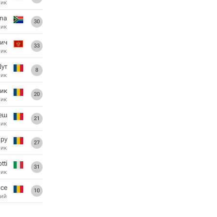
ник
ana
30
ник
вич
33
ник
ут
8
ник
ик
20
ник
еш
21
ник
ру
27
ник
tti
31
ник
се
10
ий