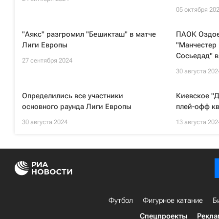
05 октября 20
"Аякс" разгромил "Бешикташ" в матче
ПАОК Оздоев
Лиги Европы
"Манчестер 
Сосьедад" в
27 сентября 2024
30 августа 202
Определились все участники
Киевское "
основного раунда Лиги Европы
плей-офф к
30 августа 2024
13 августа 202
Футбол
Фигурное катание
Б
Спецпроекты
Рекла