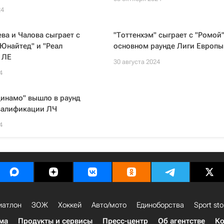
24
а и Чалова сыграет с
"Тоттенхэм" сыграет с "Ромой"
Юнайтед" и "Реал
основном раунде Лиги Европы
 ЛЕ
30 августа 2024
4
Динамо" вышло в раунд
валификации ЛЧ
4
иатлон
ЗОЖ
Хоккей
Авто/мото
Единоборства
Sport sto
ма
Продукты и сервисы
Пресс-центр
Об агентстве
Ко