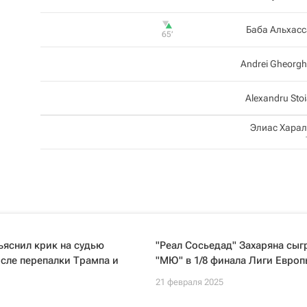
Баба Альхас
65‎’‎
Andrei Gheorgh
Alexandru Sto
Элиас Хара
яснил крик на судью
"Реал Сосьедад" Захаряна сыг
сле перепалки Трампа и
"МЮ" в 1/8 финала Лиги Европ
21 февраля 2025