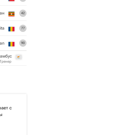
сан
42
ita
77
ian
90
ламбус
Тренер
рает с
ы