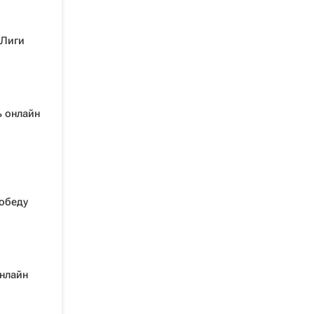
 Лиги
ь онлайн
победу
нлайн