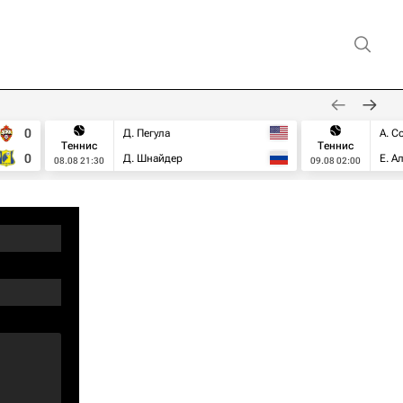
0
Д. Пегула
А. С
Теннис
Теннис
0
Д. Шнайдер
Е. А
08.08 21:30
09.08 02:00