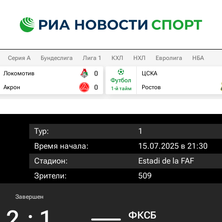
Серия А
Бундеслига
Лига 1
КХЛ
НХЛ
Евролига
НБА
0
Локомотив
ЦСКА
Футбол
0
Акрон
Ростов
1-й тайм
Тур:
1
Время начала:
15.07.2025 в 21:30
Стадион:
Estadi de la FAF
Зрители:
509
Завершен
2
:
1
ФКСБ