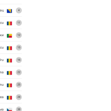
ац
4
scu
11
ки
12
scu
15
dru
16
oma
22
anu
25
tea
28
ма
38