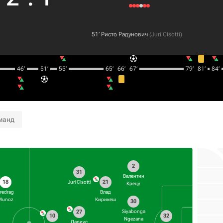
51‎’‎
Ристо Радунович
(
Juri Cisotti
)
46‎’‎
51‎’‎
55‎’‎
65‎’‎
66‎’‎
67‎’‎
79‎’‎
81‎’‎
84‎’‎
манд
2
31
Валентин
18
21
Juri Cisotti
Крецу
redrag
Влад
Munoz
Кирикеш
30
27
Siyabonga
10
32
Ngezana
Дариус