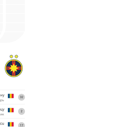
ну
32
арь
ецу
2
ник
scu
17