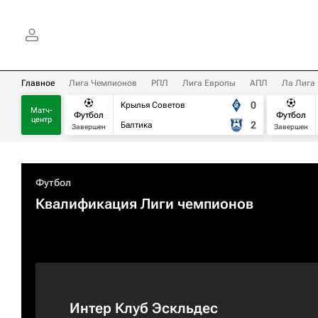
Главное
Лига Чемпионов
РПЛ
Лига Европы
АПЛ
Ла Лига
0
Крылья Советов
Матч-
Футбол
Футбол
центр
2
Балтика
Завершен
Завершен
Футбол
Квалификация Лиги чемпионов
Интер Клуб Эскльдес