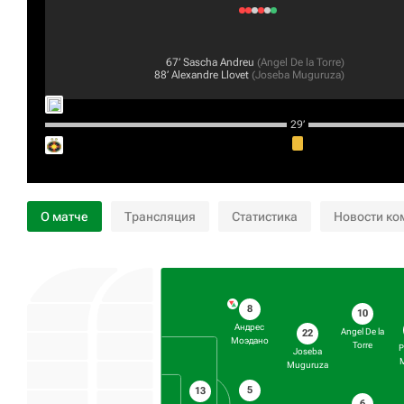
67‎’‎
Sascha Andreu
(
Angel De la Torre
)
88‎’‎
Alexandre Llovet
(
Joseba Muguruza
)
29‎’‎
О матче
Трансляция
Статистика
Новости ко
8
10
Андрес
Angel De la
22
Моэдано
Torre
P
Joseba
Muguruza
5
13
6