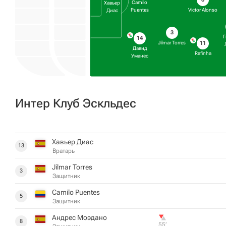
Camilo
Хавьер
Puentes
Victor Alonso
Диас
3
Г
14
Jilmar Torres
11
Давид
Rafinha
Уманес
Интер Клуб Эскльдес
Хавьер Диас
13
Вратарь
Jilmar Torres
3
Защитник
Camilo Puentes
5
Защитник
Андрес Моэдано
8
55‎’‎