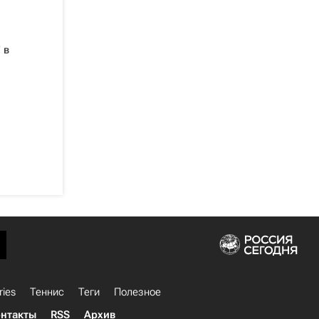
 в
ries
Теннис
Теги
Полезное
нтакты
RSS
Архив