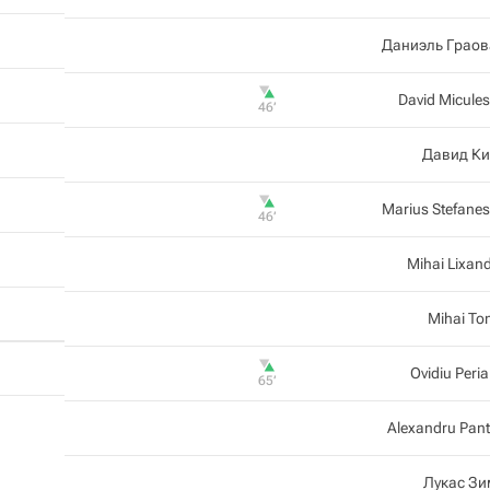
Даниэль Граов
David Micule
46‎’‎
Давид Ки
Marius Stefane
46‎’‎
Mihai Lixan
Mihai T
Ovidiu Peri
65‎’‎
Alexandru Pan
Лукас Зи