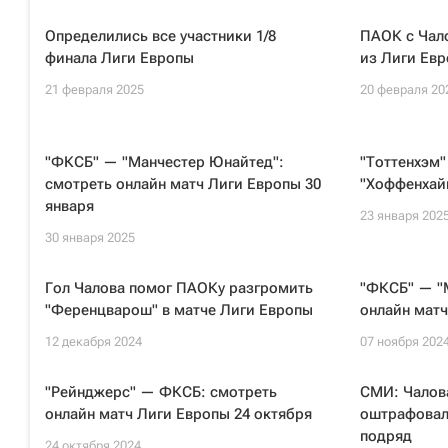
Определились все участники 1/8
ПАОК с Чал
финала Лиги Европы
из Лиги Ев
21 февраля 2025
20 февраля 20
"ФКСБ" — "Манчестер Юнайтед":
"Тоттенхэм"
смотреть онлайн матч Лиги Европы 30
"Хоффенхай
января
23 января 202
30 января 2025
Гол Чалова помог ПАОКу разгромить
"ФКСБ" — "
"Ференцварош" в матче Лиги Европы
онлайн матч
12 декабря 2024
07 ноября 202
"Рейнджерс" — ФКСБ: смотреть
СМИ: Чалов
онлайн матч Лиги Европы 24 октября
оштрафовал
подряд
24 октября 2024