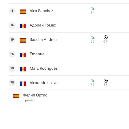
Alex Sanchez
4
84‎’‎
Адриан Гомес
16
Sascha Andreu
19
55‎’‎
67‎’‎
Emanuel
25
Marc Rodriguez
29
Alexandre Llovet
70
79‎’‎
88‎’‎
Фелип Ортис
Тренер