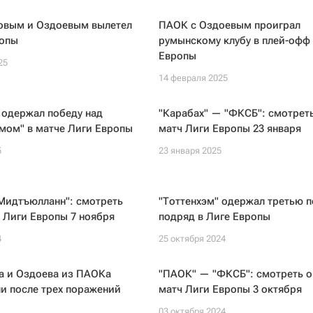
овым и Оздоевым вылетел
ПАОК с Оздоевым проиграл
ропы
румынскому клубу в плей-офф
Европы
25
14 февраля 2025
 одержал победу над
"Карабах" — "ФКСБ": смотрет
мом" в матче Лиги Европы
матч Лиги Европы 23 января
5
23 января 2025
Мидтъюлланн": смотреть
"Тоттенхэм" одержал третью 
 Лиги Европы 7 ноября
подряд в Лиге Европы
4
25 октября 2024
а и Оздоева из ПАОКа
"ПАОК" — "ФКСБ": смотреть о
и после трех поражений
матч Лиги Европы 3 октября
03 октября 2024