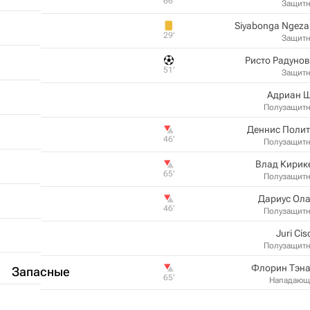
66‎’‎
Защит
Siyabonga Ngez
29‎’‎
Защит
Ристо Радуно
51‎’‎
Защит
Адриан Ш
Полузащит
Деннис Полит
46‎’‎
Полузащит
Влад Кирик
65‎’‎
Полузащит
Дариус Ола
46‎’‎
Полузащит
Juri Ciso
Полузащит
Флорин Тэна
Запасные
65‎’‎
Нападающ