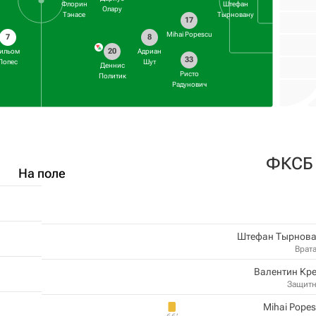
Флорин
Штефан
Олару
Тэнасе
Тырновану
17
Mihai Popescu
7
8
20
ильом
Адриан
33
Лопес
Шут
Деннис
Ристо
Политик
Радунович
ФКСБ
На поле
Штефан Тырнова
Врат
Валентин Кр
Защит
Mihai Pope