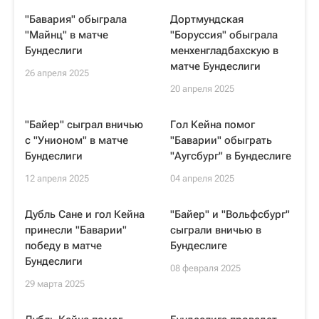
"Бавария" обыграла
Дортмундская
"Майнц" в матче
"Боруссия" обыграла
Бундеслиги
менхенгладбахскую в
матче Бундеслиги
26 апреля 2025
20 апреля 2025
"Байер" сыграл вничью
Гол Кейна помог
с "Унионом" в матче
"Баварии" обыграть
Бундеслиги
"Аугсбург" в Бундеслиге
12 апреля 2025
04 апреля 2025
Дубль Сане и гол Кейна
"Байер" и "Вольфсбург"
принесли "Баварии"
сыграли вничью в
победу в матче
Бундеслиге
Бундеслиги
08 февраля 2025
29 марта 2025