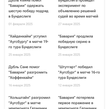
Дубль Кейна помог
Бундеслига проведет
"Баварии" одержать
эксперимент по
шестую победу подряд
объявлению решений
в Бундеслиге
судей во время матчей
01 февраля 2025
27 января 2025
"Хайденхайм" уступил
"Бавария" продлила
"Аугсбургу" в матче 19-
победную серию в
го тура Бундеслиги
Бундеслиге
25 января 2025
25 января 2025
Дубль Сане помог
"Штутгарт" победил
"Баварии" разгромить
"Аугсбург" в матче 16-го
"Хоффенхайм"
тура Бундеслиги
16 января 2025
12 января 2025
"Хольштайн" разгромил
"Бавария" потерпела
"Аугсбург" в матче
первое поражение в
чемпионата Германии
чемпионате Германии