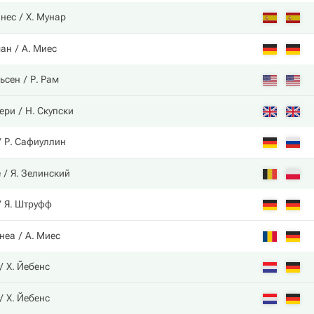
инес
Х. Мунар
ман
А. Миес
ьсен
Р. Рам
бери
Н. Скупски
Р. Сафиуллин
е
Я. Зелинский
Я. Штруфф
рнеа
А. Миес
Х. Йебенс
Х. Йебенс