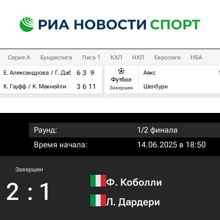
Серия А
Бундеслига
Лига 1
КХЛ
НХЛ
Евролига
НБА
6
3
9
Е. Александрова
Г. Дабровски
Аякс
Футбол
3
6
11
К. Гауфф
К. Макнейли
Шелбурн
Завершен
Раунд:
1/2 финала
Время начала:
14.06.2025 в 18:50
Завершен
Ф. Коболли
2
:
1
Л. Дардери