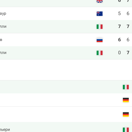
6
7
5
6
аур
7
7
лли
6
6
ов
0
7
лли
пьери