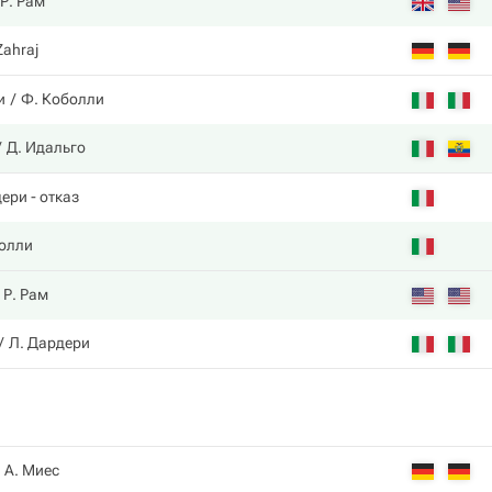
Р. Рам
Zahraj
и
Ф. Коболли
Д. Идальго
дери
- отказ
олли
Р. Рам
Л. Дардери
А. Миес