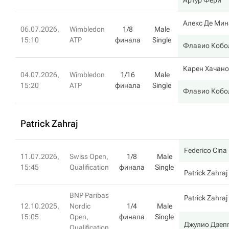
Артур Фери
Алекс Де Мин
06.07.2026,
Wimbledon
1/8
Male
15:10
ATP
финала
Single
Флавио Кобо
Карен Хачан
04.07.2026,
Wimbledon
1/16
Male
15:20
ATP
финала
Single
Флавио Кобо
Patrick Zahraj
Federico Cina
11.07.2026,
Swiss Open,
1/8
Male
15:45
Qualification
финала
Single
Patrick Zahraj
BNP Paribas
Patrick Zahraj
12.10.2025,
Nordic
1/4
Male
15:05
Open,
финала
Single
Джулио Дзеп
Qualification