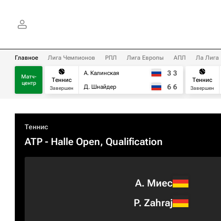
Главное
Лига Чемпионов
РПЛ
Лига Европы
АПЛ
Ла Лига
3
3
А. Калинская
Матч-
Теннис
Теннис
центр
6
6
Д. Шнайдер
Завершен
Завершен
Теннис
ATP
- Halle Open, Qualification
А. Миес
P. Zahraj