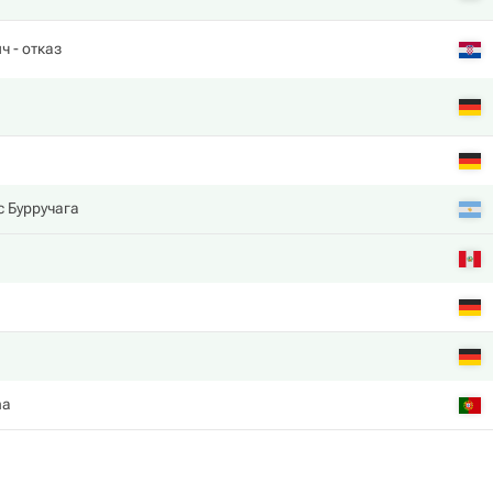
ич
- отказ
 Бурручага
ha