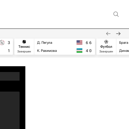
3
6
6
Д. Пегула
Брага
Теннис
Футбол
1
4
0
К. Рахимова
Дина
Завершен
Завершен