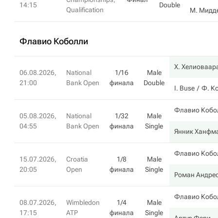
14:15
Double
Qualification
М. Мидд
Флавио Коболли
Х. Хелиоваар
06.08.2026,
National
1/16
Male
21:00
Bank Open
финала
Double
I. Buse
Ф. К
Флавио Кобо
05.08.2026,
National
1/32
Male
04:55
Bank Open
финала
Single
Янник Ханфм
Флавио Кобо
15.07.2026,
Croatia
1/8
Male
20:05
Open
финала
Single
Роман Андрес
Флавио Кобо
08.07.2026,
Wimbledon
1/4
Male
17:15
ATP
финала
Single