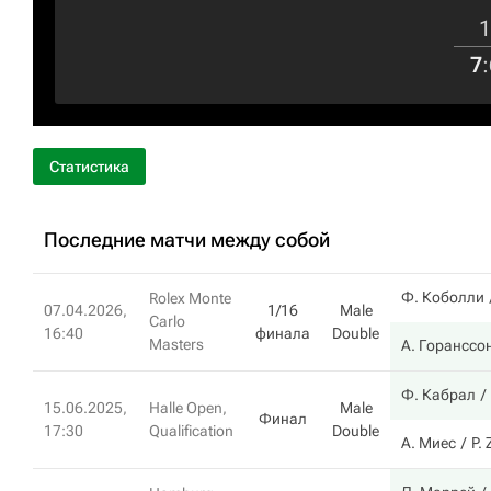
1
7
:
Статистика
Последние матчи между собой
Ф. Коболли
Rolex Monte
07.04.2026,
1/16
Male
Carlo
16:40
финала
Double
Masters
А. Горанссо
Ф. Кабрал
15.06.2025,
Halle Open,
Male
Финал
17:30
Qualification
Double
А. Миес
P. 