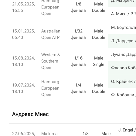
Д. Маррей
Hamburg
21.05.2025,
1/8
Male
European
16:55
финала
Double
Open
А. Миес
P. 
М. Бортолот
15.01.2025,
Australian
1/32
Male
06:40
Open ATP
финала
Double
Л. Дардери
Лучано Дар
Western &
15.08.2024,
1/16
Male
Southern
18:10
финала
Single
Open
Флавио Коб
О. Крайчек
Hamburg
19.07.2024,
1/4
Male
European
18:10
финала
Double
Open
Ф. Коболли
Андреас Миес
J. Engel
22.06.2025,
Mallorca
1/8
Male