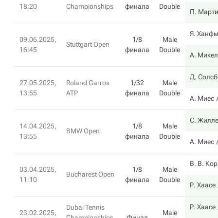
18:20
Championships
финала
Double
П. Март
Я. Ханф
09.06.2025,
1/8
Male
Stuttgart Open
16:45
финала
Double
А. Микел
Д. Солс
27.05.2025,
Roland Garros
1/32
Male
13:55
ATP
финала
Double
А. Миес
С. Жилл
14.04.2025,
1/8
Male
BMW Open
13:55
финала
Double
А. Миес
В. В. Ко
03.04.2025,
1/8
Male
Bucharest Open
11:10
финала
Double
Р. Хаасе
Р. Хаасе
Dubai Tennis
23.02.2025,
Male
Championships,
Финал