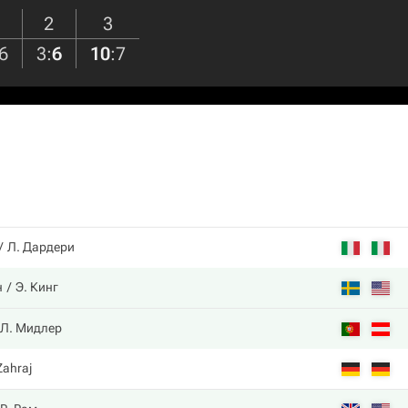
2
3
6
3
:
6
10
:
7
Л. Дардери
н
Э. Кинг
Л. Мидлер
Zahraj