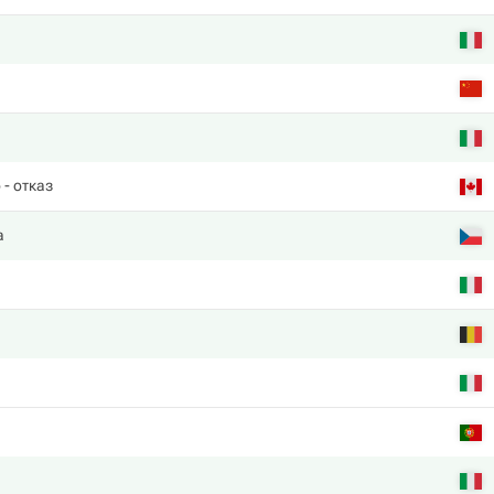
о
- отказ
а