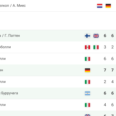
елкоп
А. Миес
6
6
а
Г. Паттен
3
2
оболли
6
6
лли
7
7
ан
2
4
лли
6
6
 Бурручага
4
6
лли