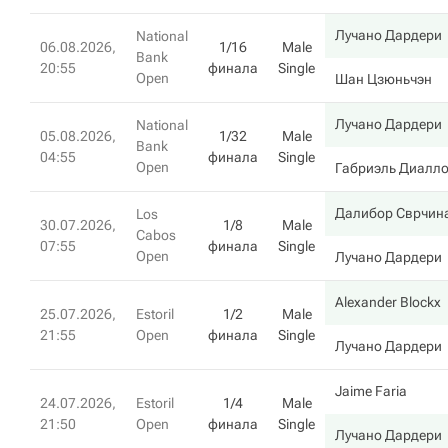
Лучано Дардери
National
06.08.2026,
1/16
Male
Bank
20:55
финала
Single
Open
Шан Цзюньчэн
Лучано Дардери
National
05.08.2026,
1/32
Male
Bank
04:55
финала
Single
Open
Габриэль Диалл
Далибор Сврчин
Los
30.07.2026,
1/8
Male
Cabos
07:55
финала
Single
Open
Лучано Дардери
Alexander Blockx
25.07.2026,
Estoril
1/2
Male
21:55
Open
финала
Single
Лучано Дардери
Jaime Faria
24.07.2026,
Estoril
1/4
Male
21:50
Open
финала
Single
Лучано Дардери