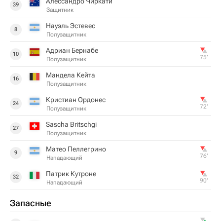
Алессандро Чиркати
39
Защитник
Науэль Эстевес
8
Полузащитник
Адриан Бернабе
10
75‎’‎
Полузащитник
Мандела Кейта
16
Полузащитник
Кристиан Ордонес
24
72‎’‎
Полузащитник
Sascha Britschgi
27
Полузащитник
Матео Пеллегрино
9
76‎’‎
Нападающий
Патрик Кутроне
32
90‎’‎
Нападающий
Запасные