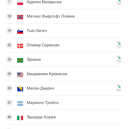
Адриан Бенедычак
7
76‎’‎
Матиас Фьёртофт Лоевик
18
Тьяс Бегич
19
Оливер Соренсен
22
72‎’‎
Эрнани
23
75‎’‎
Бенджамин Кремаски
25
Милан Джурич
30
90‎’‎
Мариано Тройло
37
Эдоардо Корви
40