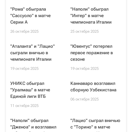
"Рома" обыграла
"Наполи" обыграл
"Сассуоло" в матче
"Интер" в матче
Серии А
чемпионата Италии
26 октября 2025
25 октября 2025
"Аталанта" и "Лацио"
"Ювентус" потерпел
сыграли вничью в
первое поражение в
чемпионате Италии
сезоне
19 октября 2025
19 октября 2025
УНИКС обыграл
Каннаваро возглавил
"Уралмаш" в матче
сборную Узбекистана
Единой лиги ВТБ
06 октября 2025
11 октября 2025
"Наполи" обыграл
"Лацио" сыграл вничью
"Дженоа" и возглавил
с "Торино" в матче