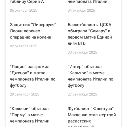
таблицу Серии А
чемпионата Италии
05 октября 2025
04 октября 2025
Защитник "Ливерпуля"
Баскетболисты ЦСКА
Леони перенес
обыграли "Самару" в
операцию на колене
первом матче Единой
лиги ВТБ
02 октября 2025
30 сентября 2025
"Лацио" разгромил
"Интер" обыграл
"Дженоа" в матче
"Кальяри" в матче
чемпионата Италии по
чемпионата Италии по
футболу
футболу
29 сентября 2025
27 сентября 2025
"Кальяри" обыграл
Футболист "Ювентуса"
"Парму" в матче
Маккенни стал жертвой
чемпионата Италии
расистских