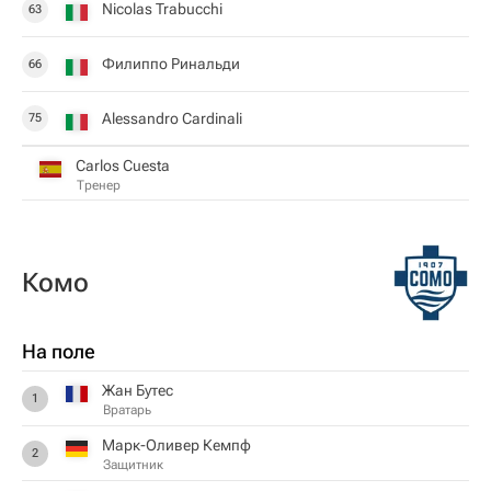
Nicolas Trabucchi
63
Филиппо Ринальди
66
Alessandro Cardinali
75
Carlos Cuesta
Тренер
Комо
На поле
Жан Бутес
1
Вратарь
Марк-Оливер Кемпф
2
Защитник