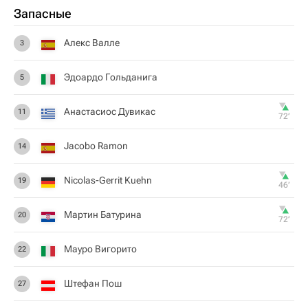
Запасные
Алекс Валле
3
Эдоардо Гольданига
5
Анастасиос Дувикас
11
72‎’‎
Jacobo Ramon
14
Nicolas-Gerrit Kuehn
19
46‎’‎
Мартин Батурина
20
72‎’‎
Мауро Вигорито
22
Штефан Пош
27