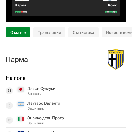
Парма
Комо
О матче
Трансляция
Статистика
Новости ком
Парма
На поле
Дзион Судзуки
31
Вратарь
Лаутаро Валенти
5
Защитник
Энрико дель Прато
15
Защитник