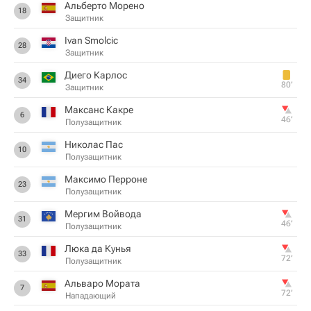
Альберто Морено
18
Защитник
Ivan Smolcic
28
Защитник
Диего Карлос
34
80‎’‎
Защитник
Максанс Какре
6
46‎’‎
Полузащитник
Николас Пас
10
Полузащитник
Максимо Перроне
23
Полузащитник
Мергим Войвода
31
46‎’‎
Полузащитник
Люка да Кунья
33
72‎’‎
Полузащитник
Альваро Мората
7
72‎’‎
Нападающий