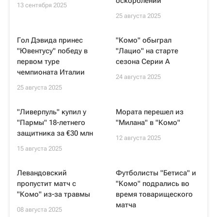
оскорблений
13 сентября 2025
25 августа 2025
Гол Дэвида принес
"Комо" обыграл
"Ювентусу" победу в
"Лацио" на старте
первом туре
сезона Серии А
чемпионата Италии
24 августа 2025
25 августа 2025
"Ливерпуль" купил у
Мората перешел из
"Пармы" 18-летнего
"Милана" в "Комо"
защитника за €30 млн
12 августа 2025
15 августа 2025
Левандовский
Футболисты "Бетиса" и
пропустит матч с
"Комо" подрались во
"Комо" из-за травмы
время товарищеского
матча
08 августа 2025