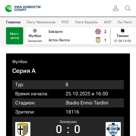
Главное
Лига Чемпионов
РПЛ
Лига Европы
АПЛ
Ла Лига
2
Бавария
Матч-
Футбол
Теннис
центр
1
Астон Вилла
Завершен
07.08 18:00
Футбол
Серия А
Тур:
8
Время начала:
25.10.2025 в 16:00
Стадион:
Stadio Ennio Tardini
Зрители:
18116
Завершен
0
:
0