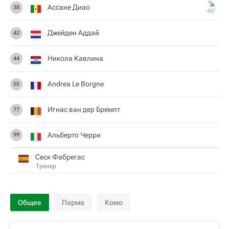
Ассане Диао
38
46‎’‎
Джейден Аддай
42
Никола Кавлина
44
Andrea Le Borgne
55
Игнас ван дер Бремпт
77
Альберто Черри
99
Сеск Фабрегас
Тренер
Общее
Парма
Комо