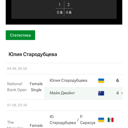
1
2
0
:
6
4
:
6
Статистика
Юлия Стародубцева
04.08, 00:50
6
1
Юлия Стародубцева
National
Female
Bank Open
Single
4
6
Майя Джойнт
01.08, 03:30
Ю.
Р.
The
Стародубцева
Сарасуа
Female