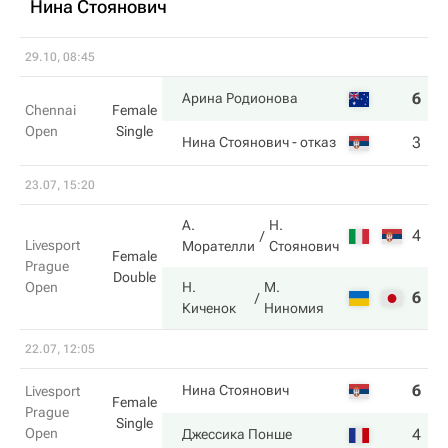
Нина Стоянович
29.10, 08:45
6
5
Арина Родионова
Chennai
Female
Open
Single
3
5
Нина Стоянович
- отказ
23.07, 15:20
А.
Н.
4
4
Livesport
Морателли
Стоянович
Female
Prague
Double
Open
Н.
М.
6
6
Киченок
Ниномия
22.07, 12:05
6
5
Нина Стоянович
Livesport
Female
Prague
Single
Open
4
7
Джессика Понше