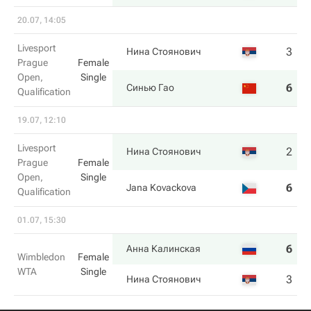
20.07, 14:05
Livesport
3
0
Нина Стоянович
Prague
Female
Open,
Single
6
6
Синью Гао
Qualification
19.07, 12:10
Livesport
2
6
Нина Стоянович
Prague
Female
Open,
Single
6
3
Jana Kovackova
Qualification
01.07, 15:30
6
7
Анна Калинская
Wimbledon
Female
WTA
Single
3
6
Нина Стоянович