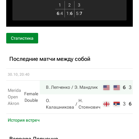
1
2
3
6
:
4
1
:
6
5
:
7
Статистика
Последние матчи между собой
30.10, 20:40
6
3
1
В. Лепченко
Э. Мандлик
Merida
Female
Open
Double
О.
Н.
Akron
3
6
5
Калашникова
Стоянович
История встреч
Варвара Лепченко