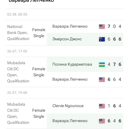
02.08, 00:55
7
0
4
Варвара Лепченко
National
Female
Bank Open,
Single
Qualification
6
6
6
Эмерсон Джонс
26.07, 17:05
Mubadala
4
7
6
Полина Кудерметова
Citi DC
Female
Open,
Single
6
6
4
Варвара Лепченко
Qualification
25.07, 19:00
Mubadala
1
6
4
Clervie Ngounoue
Citi DC
Female
Open,
Single
6
4
6
Варвара Лепченко
Qualification