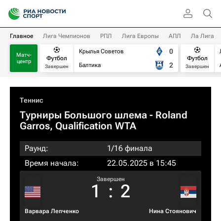
Главное
Лига Чемпионов
РПЛ
Лига Европы
АПЛ
Ла Лига
0
Крылья Советов
Матч-
Футбол
Футбол
центр
2
Балтика
Завершен
Завершен
Теннис
Турниры Большого шлема
- Roland
Garros, Qualification WTA
Раунд:
1/16 финала
Время начала:
22.05.2025 в 15:45
Завершен
1
:
2
Варвара Лепченко
Нина Стоянович