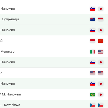
 Ниномия
. Сутджиади
 Ниномия
ай
 Меликар
 Ниномия
Ma
 Ниномия
М. Ниномия
J. Kovackova