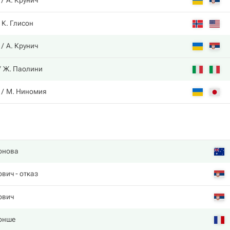
А. Крунич
К. Глисон
А. Крунич
Ж. Паолини
М. Ниномия
онова
ович
- отказ
ович
онше