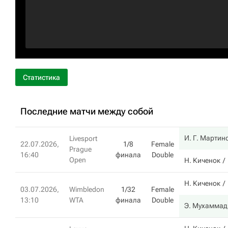
Статистика
Последние матчи между собой
И. Г. Мартин
Livesport
22.07.2026,
1/8
Female
Prague
16:40
финала
Double
Open
Н. Киченок
Н. Киченок
03.07.2026,
Wimbledon
1/32
Female
13:10
WTA
финала
Double
Э. Мухаммад