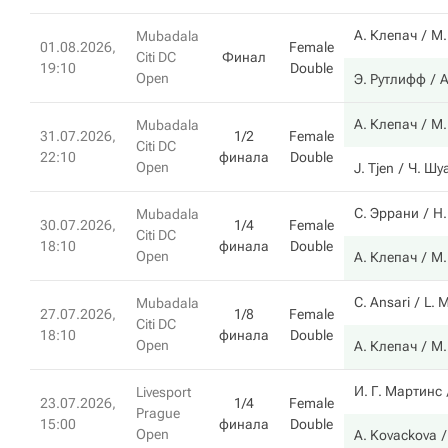
А. Клепач
М.
Mubadala
01.08.2026,
Female
Citi DC
Финал
19:10
Double
Open
Э. Рутлифф
А
А. Клепач
М.
Mubadala
31.07.2026,
1/2
Female
Citi DC
22:10
финала
Double
Open
J. Tjen
Ч. Шу
С. Эррани
Н.
Mubadala
30.07.2026,
1/4
Female
Citi DC
18:10
финала
Double
Open
А. Клепач
М.
C. Ansari
L. 
Mubadala
27.07.2026,
1/8
Female
Citi DC
18:10
финала
Double
Open
А. Клепач
М.
И. Г. Мартинс
Livesport
23.07.2026,
1/4
Female
Prague
15:00
финала
Double
Open
A. Kovackova