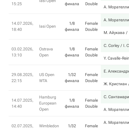
Iasi Open
15:25
финала
Double
А. Морателл
А. Морателл
14.07.2026,
1/8
Female
Iasi Open
18:40
финала
Double
М. Айукава
C. Corley
I. 
03.02.2026,
Ostrava
1/8
Female
13:10
Open
финала
Double
Y. Cavalle-Rei
Е. Александр
29.08.2025,
US Open
1/32
Female
22:15
WTA
финала
Double
Ж. Кристиан
С. Сантамар
Hamburg
14.07.2025,
1/8
Female
European
14:40
финала
Double
Open
А. Морателл
А. Морателл
02.07.2025,
Wimbledon
1/32
Female