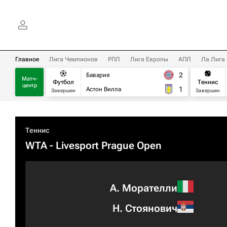
Главное
Лига Чемпионов
РПЛ
Лига Европы
АПЛ
Ла Лига
2
Бавария
Матч-
Футбол
Теннис
центр
1
Астон Вилла
Завершен
Завершен
Теннис
WTA
- Livesport Prague Open
А. Морателли
Н. Стоянович