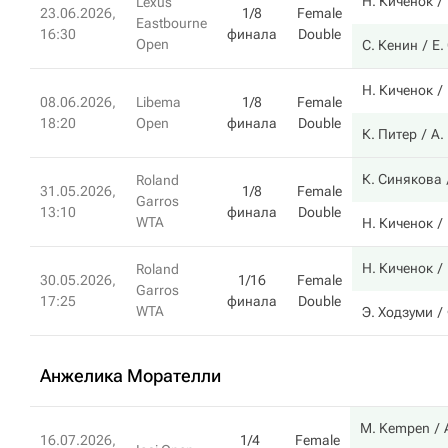
Н. Киченок
Lexus
23.06.2026,
1/8
Female
Eastbourne
16:30
финала
Double
Open
С. Кенин
Е.
Н. Киченок
08.06.2026,
Libema
1/8
Female
18:20
Open
финала
Double
К. Питер
А.
К. Синякова
Roland
31.05.2026,
1/8
Female
Garros
13:10
финала
Double
WTA
Н. Киченок
Н. Киченок
Roland
30.05.2026,
1/16
Female
Garros
17:25
финала
Double
WTA
Э. Ходзуми
Анжелика Морателли
M. Kempen
16.07.2026,
1/4
Female