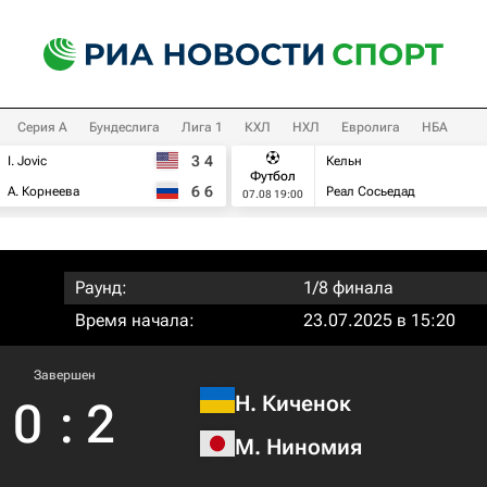
Серия А
Бундеслига
Лига 1
КХЛ
НХЛ
Евролига
НБА
3
4
I. Jovic
Кельн
Футбол
6
6
А. Корнеева
Реал Сосьедад
07.08 19:00
Раунд:
1/8 финала
Время начала:
23.07.2025 в 15:20
Завершен
Н. Киченок
0
:
2
М. Ниномия