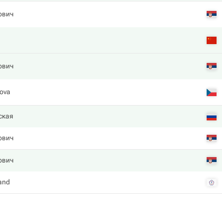
ович
ович
ova
ская
ович
ович
and