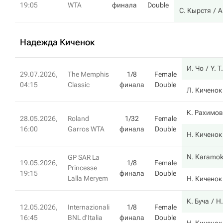
19:05
WTA
финала
Double
С. Кырстя
А
Надежда Киченок
И. Чо
Y. T
29.07.2026,
The Memphis
1/8
Female
04:15
Classic
финала
Double
Л. Киченок
К. Рахимо
28.05.2026,
Roland
1/32
Female
16:00
Garros WTA
финала
Double
Н. Киченок
N. Karamo
GP SAR La
19.05.2026,
1/8
Female
Princesse
19:15
финала
Double
Lalla Meryem
Н. Киченок
К. Буча
Н
12.05.2026,
Internazionali
1/8
Female
16:45
BNL d'Italia
финала
Double