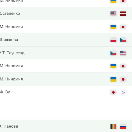
М. Ниномия
 Остапенко
М. Ниномия
 Шишкова
Т. Таунсенд
М. Ниномия
М. Ниномия
Ф. Ву
А. Панова