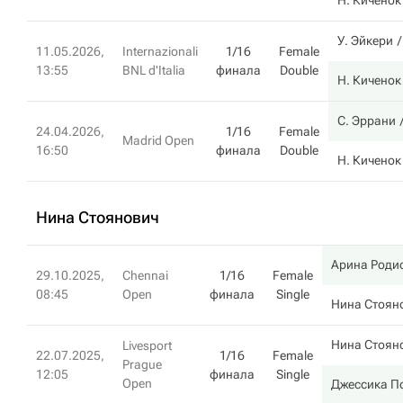
Н. Киченок
У. Эйкери
11.05.2026,
Internazionali
1/16
Female
13:55
BNL d'Italia
финала
Double
Н. Киченок
С. Эррани
24.04.2026,
1/16
Female
Madrid Open
16:50
финала
Double
Н. Киченок
Нина Стоянович
Арина Роди
29.10.2025,
Chennai
1/16
Female
08:45
Open
финала
Single
Нина Стоян
Нина Стоян
Livesport
22.07.2025,
1/16
Female
Prague
12:05
финала
Single
Open
Джессика П