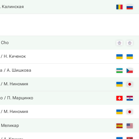
. Калинская
. Cho
Н. Киченок
ва
А. Шишкова
М. Ниномия
ko
П. Марцинко
М. Ниномия
. Меликар