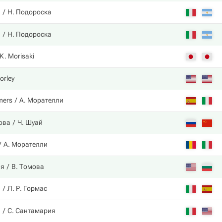
и
Н. Подороска
и
Н. Подороска
K. Morisaki
Corley
mers
А. Морателли
ова
Ч. Шуай
А. Морателли
ия
В. Томова
и
Л. Р. Гормас
и
С. Сантамария