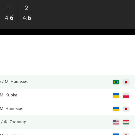
1
2
4
:
6
4
:
6
с
М. Ниномия
M. Kubka
М. Ниномия
Ф. Столлар