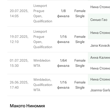
Livesport
Нина Стоян
20.07.2025,
Prague
1/8
Female
14:05
Open,
финала
Single
Синью Гао
Qualification
Livesport
Нина Стоян
19.07.2025,
Prague
1/16
Female
12:10
Open,
финала
Single
Jana Kovack
Qualification
Анна Калин
01.07.2025,
Wimbledon
1/64
Female
15:30
WTA
финала
Single
Нина Стоян
Нина Стоян
Wimbledon,
26.06.2025,
1/16
Female
Qualification
17:40
финала
Single
WTA
Joanna Garl
Макото Ниномия