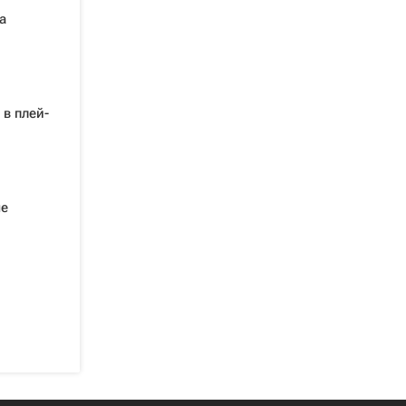
а
в плей-
че