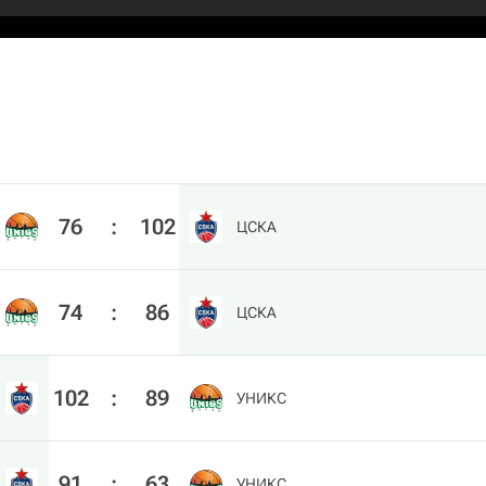
76
:
102
ЦСКА
74
:
86
ЦСКА
102
:
89
УНИКС
91
:
63
УНИКС