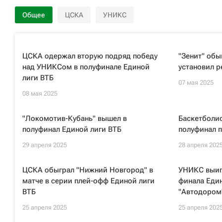
Общее
ЦСКА
УНИКС
ЦСКА одержал вторую подряд победу
"Зенит" обы
над УНИКСом в полуфинале Единой
установил р
лиги ВТБ
07 мая 2025
08 мая 2025
"Локомотив-Кубань" вышел в
Баскетболи
полуфинал Единой лиги ВТБ
полуфинал 
29 апреля 2025
28 апреля 202
ЦСКА обыграл "Нижний Новгород" в
УНИКС выигр
матче в серии плей-офф Единой лиги
финала Един
ВТБ
"Автодором
25 апреля 2025
25 апреля 202