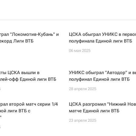
грал "Локомотив-Кубань" и
ЦСКА обыграл УНИКС в перво
екорд Лиги ВТБ
полуфинала Единой лиги ВТБ
06 мая 2025
сты ЦСКА вышли в
УНИКС обыграл "Автодор" и в
плей-офф Единой лиги ВТБ
полуфинал Единой лиги ВТБ
5
28 апреля 2025
ал второй матч серии 1/4
ЦСКА разгромил "Нижний Нов
ой лиги ВТБ с
матче Единой лиги ВТБ
"
23 апреля 2025
5