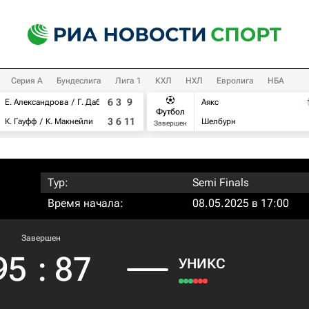
Серия А
Бундеслига
Лига 1
КХЛ
НХЛ
Евролига
НБА
6
3
9
Е. Александрова
Г. Дабровски
Аякс
Футбол
3
6
11
К. Гауфф
К. Макнейли
Шелбурн
Завершен
Тур:
Semi Finals
Время начала:
08.05.2025 в 17:00
Завершен
95
:
87
УНИКС