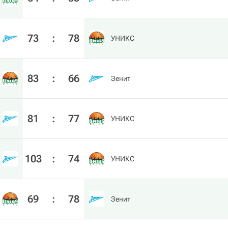
73
:
78
УНИКС
83
:
66
Зенит
81
:
77
УНИКС
103
:
74
УНИКС
69
:
78
Зенит