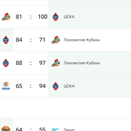
81
:
100
ЦСКА
84
:
71
Локомотив-Кубань
88
:
97
Локомотив-Кубань
65
:
94
ЦСКА
64
:
55
Зенит