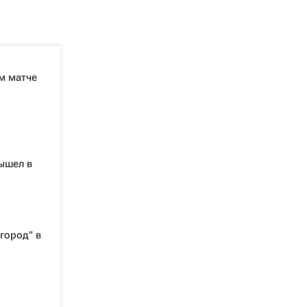
м матче
ышел в
город" в