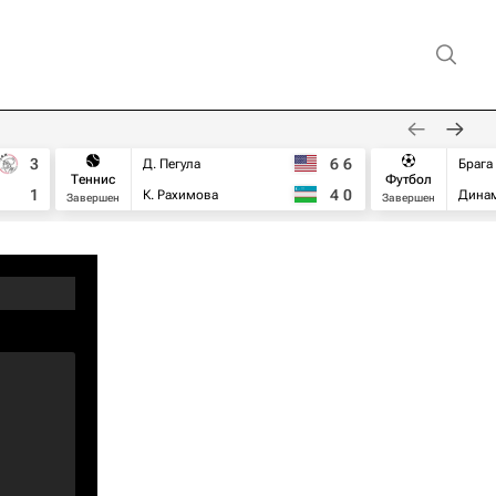
3
6
6
Д. Пегула
Брага
Теннис
Футбол
1
4
0
К. Рахимова
Дина
Завершен
Завершен