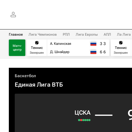
Главное
Лига Чемпионов
РПЛ
Лига Европы
АПЛ
Ла Лига
3
3
А. Калинская
Матч-
Теннис
Теннис
центр
6
6
Д. Шнайдер
Завершен
Завершен
Баскетбол
Единая Лига ВТБ
ЦСКА