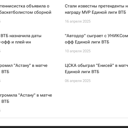
теннисистка объявила о
Стали известны претенденты н
 баскетболистом сборной
награду MVP Единой лиги ВТБ
5
16 апреля 2025
 ВТБ назначила даты
"Автодор" сыграет с УНИКСом 
-офф и плей-ин
офф Единой лиги ВТБ
5
10 апреля 2025
омил "Астану" в матче
ЦСКА обыграл "Енисей" в мат
 ВТБ
Единой лиги ВТБ
5
06 апреля 2025
громила "Астану" в матче
 ВТБ
5