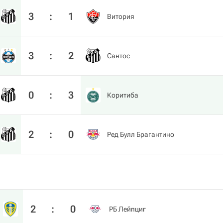
3
:
1
Витория
3
:
2
Сантос
0
:
3
Коритиба
2
:
0
Ред Булл Брагантино
2
:
0
РБ Лейпциг