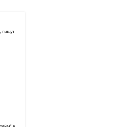
, пишут
хайм" в