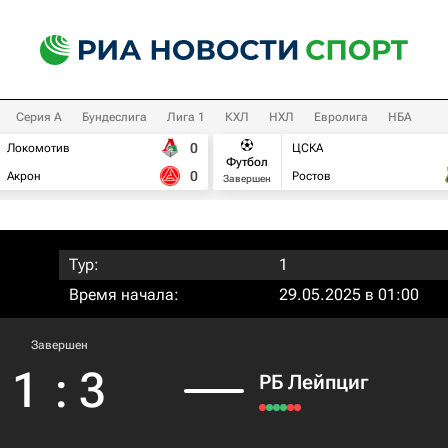
Серия А
Бундеслига
Лига 1
КХЛ
НХЛ
Евролига
НБА
0
Локомотив
ЦСКА
Футбол
0
Акрон
Ростов
Завершен
Тур:
1
Время начала:
29.05.2025 в 01:00
Завершен
1
:
3
РБ Лейпциг