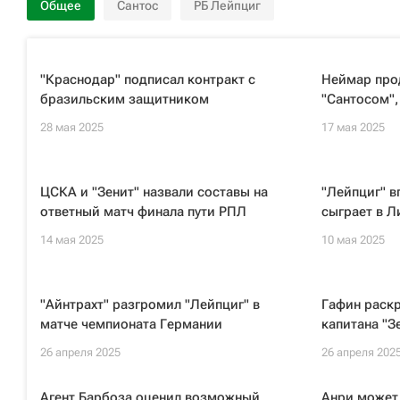
Общее
Сантос
РБ Лейпциг
"Краснодар" подписал контракт с
Неймар прод
бразильским защитником
"Сантосом"
28 мая 2025
17 мая 2025
ЦСКА и "Зенит" назвали составы на
"Лейпциг" в
ответный матч финала пути РПЛ
сыграет в Л
14 мая 2025
10 мая 2025
"Айнтрахт" разгромил "Лейпциг" в
Гафин раск
матче чемпионата Германии
капитана "З
26 апреля 2025
26 апреля 202
Агент Барбоза оценил возможный
Анри может 