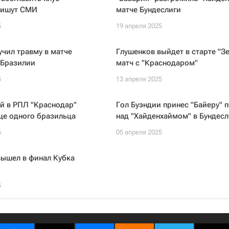
 пишут СМИ
матче Бундеслиги
5
19 апреля 2025
чил травму в матче
Глушенков выйдет в старте "Зе
 Бразилии
матч с "Краснодаром"
5
13 апреля 2025
 в РПЛ "Краснодар"
Гол Буэндии принес "Байеру" 
ще одного бразильца
над "Хайденхаймом" в Бундесл
5
05 апреля 2025
вышел в финал Кубка
5