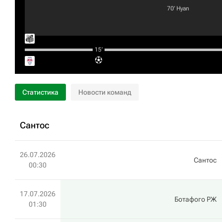
70‎’‎
Hyan
15‎’‎
Статистика
Новости команд
Сантос
26.07.2026
Сантос
00:30
17.07.2026
Ботафого РЖ
01:30