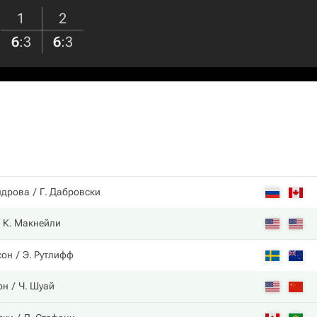
1
2
6
:
3
6
:
3
ндрова
Г. Дабровски
К. Макнейли
сон
Э. Рутлифф
он
Ч. Шуай