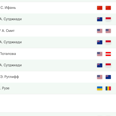
С. Ифань
А. Сутджиади
А. Смит
А. Сутджиади
 Потапова
А. Сутджиади
Э. Рутлифф
. Рузе