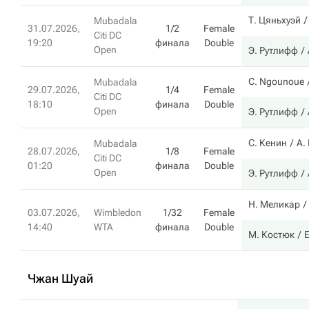
Т. Цяньхуэй
Mubadala
31.07.2026,
1/2
Female
Citi DC
19:20
финала
Double
Open
Э. Рутлифф
C. Ngounoue
Mubadala
29.07.2026,
1/4
Female
Citi DC
18:10
финала
Double
Open
Э. Рутлифф
С. Кенин
А.
Mubadala
28.07.2026,
1/8
Female
Citi DC
01:20
финала
Double
Open
Э. Рутлифф
Н. Меликар
03.07.2026,
Wimbledon
1/32
Female
14:40
WTA
финала
Double
М. Костюк
Е
Чжан Шуай