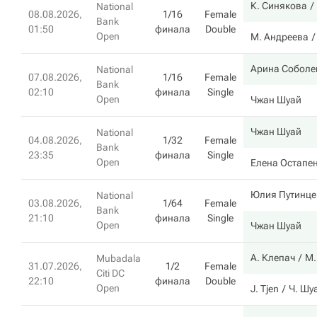
К. Синякова
National
08.08.2026,
1/16
Female
Bank
01:50
финала
Double
Open
М. Андреева
Арина Соболе
National
07.08.2026,
1/16
Female
Bank
02:10
финала
Single
Open
Чжан Шуай
Чжан Шуай
National
04.08.2026,
1/32
Female
Bank
23:35
финала
Single
Open
Елена Остапе
Юлия Путинце
National
03.08.2026,
1/64
Female
Bank
21:10
финала
Single
Open
Чжан Шуай
А. Клепач
М.
Mubadala
31.07.2026,
1/2
Female
Citi DC
22:10
финала
Double
Open
J. Tjen
Ч. Шу