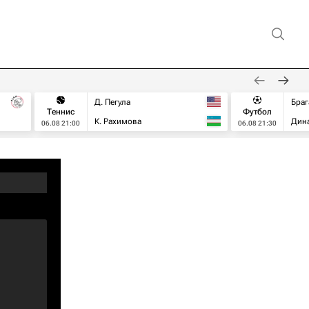
Д. Пегула
Браг
Теннис
Футбол
К. Рахимова
Дин
06.08 21:00
06.08 21:30