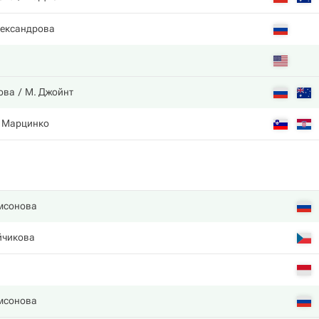
лександрова
ова
М. Джойнт
. Марцинко
мсонова
йчикова
мсонова