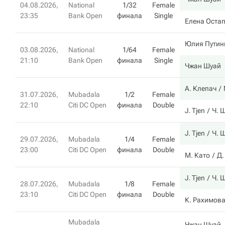
04.08.2026,
National
1/32
Female
23:35
Bank Open
финала
Single
Елена Оста
Юлия Путин
03.08.2026,
National
1/64
Female
21:10
Bank Open
финала
Single
Чжан Шуай
А. Клепач
31.07.2026,
Mubadala
1/2
Female
22:10
Citi DC Open
финала
Double
J. Tjen
Ч. 
J. Tjen
Ч. 
29.07.2026,
Mubadala
1/4
Female
23:00
Citi DC Open
финала
Double
М. Като
Д.
J. Tjen
Ч. 
28.07.2026,
Mubadala
1/8
Female
23:10
Citi DC Open
финала
Double
К. Рахимов
Mubadala
Чжан Шуай