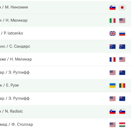
ч
М. Ниномия
и
Н. Меликар
P. Iatcenko
анс
С. Сандерс
аже
Н. Меликар
ар
Э. Рутлифф
к
Е. Рузе
ар
Э. Рутлифф
ч
N. Radisic
ммад
Ф. Столлар