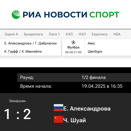
Серия А
Бундеслига
Лига 1
КХЛ
НХЛ
Евролига
НБА
Е. Александрова
Г. Дабровски
Аякс
Футбол
К. Гауфф
К. Макнейли
Шелбурн
06.08 21:00
Раунд:
1/2 финала
Время начала:
19.04.2025 в 16:35
Завершен
Е. Александрова
1
:
2
Ч. Шуай