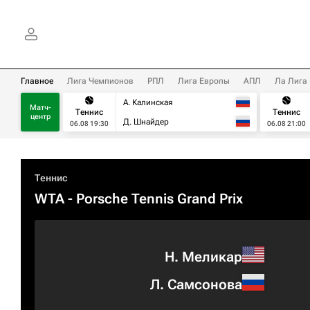
Главное
Лига Чемпионов
РПЛ
Лига Европы
АПЛ
Ла Лига
А. Калинская
Матч-
Теннис
Теннис
центр
Д. Шнайдер
06.08 19:30
06.08 21:00
Теннис
WTA
- Porsche Tennis Grand Prix
Н. Меликар
Л. Самсонова