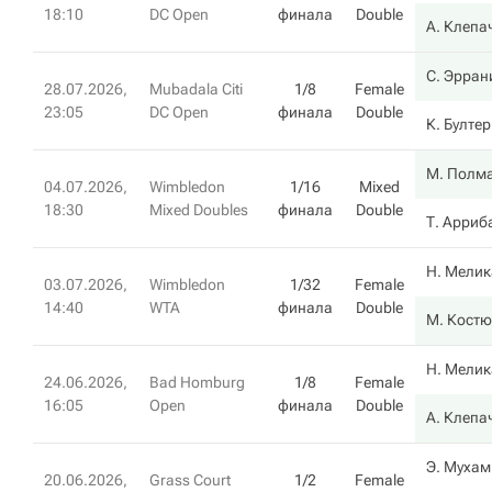
18:10
DC Open
финала
Double
А. Клепа
С. Эрран
28.07.2026,
Mubadala Citi
1/8
Female
23:05
DC Open
финала
Double
К. Бултер
М. Полм
04.07.2026,
Wimbledon
1/16
Mixed
18:30
Mixed Doubles
финала
Double
Т. Арриб
Н. Мелик
03.07.2026,
Wimbledon
1/32
Female
14:40
WTA
финала
Double
М. Костю
Н. Мелик
24.06.2026,
Bad Homburg
1/8
Female
16:05
Open
финала
Double
А. Клепа
Э. Муха
20.06.2026,
Grass Court
1/2
Female