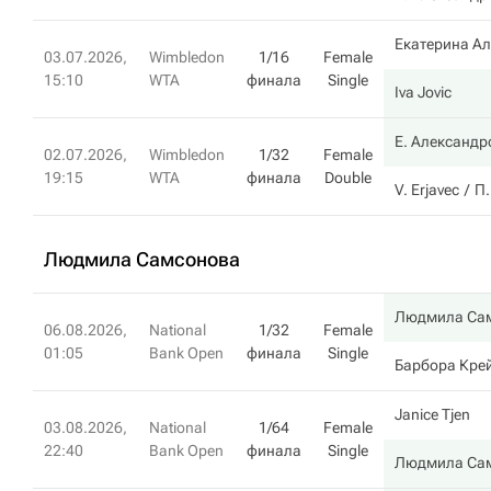
Екатерина А
03.07.2026,
Wimbledon
1/16
Female
15:10
WTA
финала
Single
Iva Jovic
Е. Александр
02.07.2026,
Wimbledon
1/32
Female
19:15
WTA
финала
Double
V. Erjavec
П
Людмила Самсонова
Людмила Са
06.08.2026,
National
1/32
Female
01:05
Bank Open
финала
Single
Барбора Кре
Janice Tjen
03.08.2026,
National
1/64
Female
22:40
Bank Open
финала
Single
Людмила Са