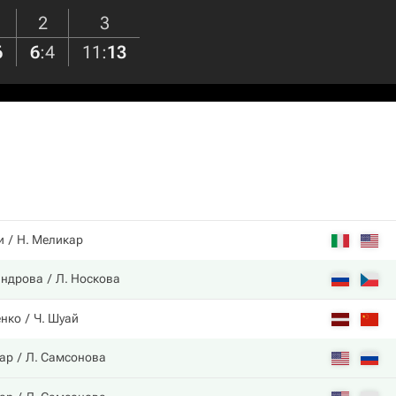
2
3
6
6
:
4
11
:
13
и
Н. Меликар
андрова
Л. Носкова
енко
Ч. Шуай
ар
Л. Самсонова