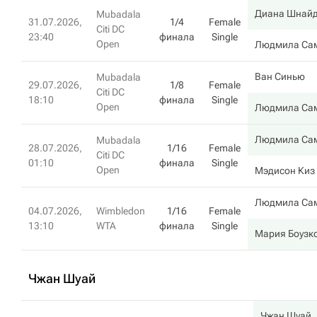
Диана Шнай
Mubadala
31.07.2026,
1/4
Female
Citi DC
23:40
финала
Single
Open
Людмила Са
Ван Синью
Mubadala
29.07.2026,
1/8
Female
Citi DC
18:10
финала
Single
Open
Людмила Са
Людмила Са
Mubadala
28.07.2026,
1/16
Female
Citi DC
01:10
финала
Single
Open
Мэдисон Киз
Людмила Са
04.07.2026,
Wimbledon
1/16
Female
13:10
WTA
финала
Single
Мария Боузк
Чжан Шуай
Чжан Шуай