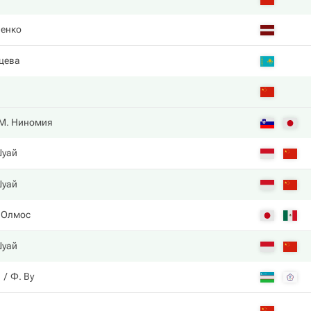
пенко
цева
М. Ниномия
Шуай
Шуай
 Олмос
Шуай
а
Ф. Ву