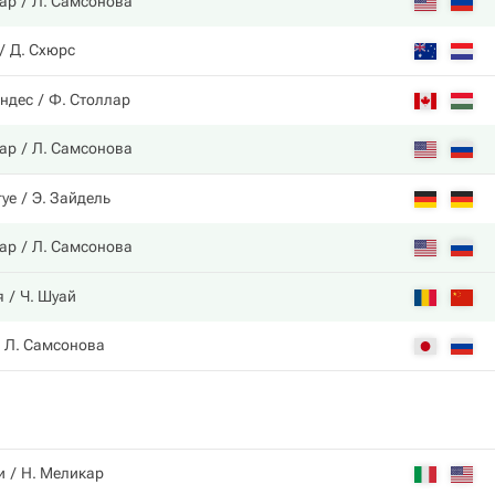
ар
Л. Самсонова
Д. Схюрс
ндес
Ф. Столлар
ар
Л. Самсонова
гуе
Э. Зайдель
ар
Л. Самсонова
я
Ч. Шуай
Л. Самсонова
и
Н. Меликар