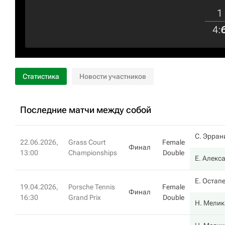
1
4
:
Статистика
Новости участников
Последние матчи между собой
С. Эрран
22.06.2026,
Grass Court
Female
Финал
13:00
Championships
Double
Е. Алекс
Е. Остап
19.04.2026,
Porsche Tennis
Female
Финал
16:30
Grand Prix
Double
Н. Мелик