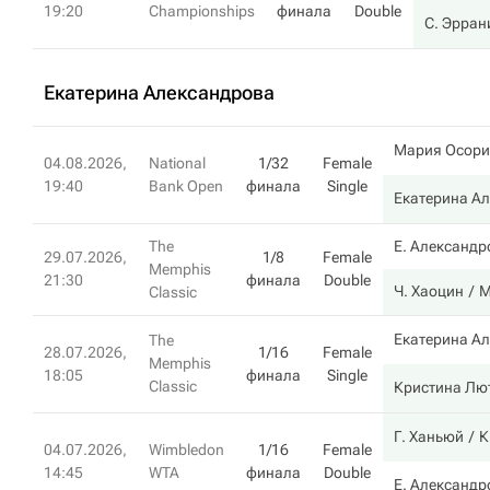
19:20
Championships
финала
Double
С. Эрран
Екатерина Александрова
Мария Осори
04.08.2026,
National
1/32
Female
19:40
Bank Open
финала
Single
Екатерина А
The
Е. Александр
29.07.2026,
1/8
Female
Memphis
21:30
финала
Double
Ч. Хаоцин
М
Classic
Екатерина А
The
28.07.2026,
1/16
Female
Memphis
18:05
финала
Single
Classic
Кристина Лю
Г. Ханьюй
К
04.07.2026,
Wimbledon
1/16
Female
14:45
WTA
финала
Double
Е. Александр