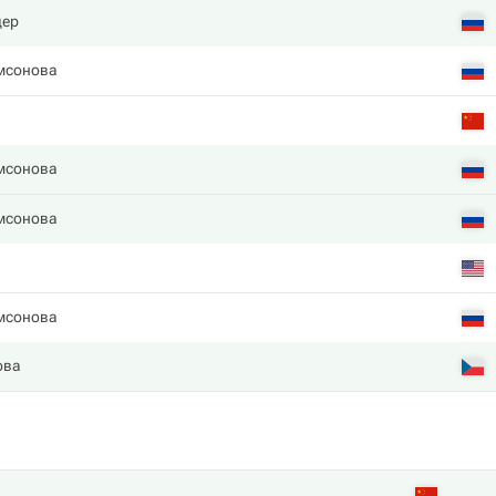
дер
мсонова
мсонова
мсонова
мсонова
ова