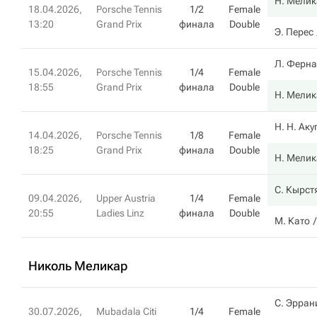
Н. Мелик
18.04.2026,
Porsche Tennis
1/2
Female
13:20
Grand Prix
финала
Double
Э. Перес
Л. Ферна
15.04.2026,
Porsche Tennis
1/4
Female
18:55
Grand Prix
финала
Double
Н. Мелик
Н. Н. Аку
14.04.2026,
Porsche Tennis
1/8
Female
18:25
Grand Prix
финала
Double
Н. Мелик
С. Кырст
09.04.2026,
Upper Austria
1/4
Female
20:55
Ladies Linz
финала
Double
М. Като
Николь Меликар
С. Эрран
30.07.2026,
Mubadala Citi
1/4
Female