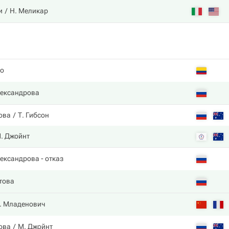
и
Н. Меликар
о
лександрова
ова
Т. Гибсон
. Джойнт
лександрова
- отказ
това
. Младенович
ова
М. Джойнт