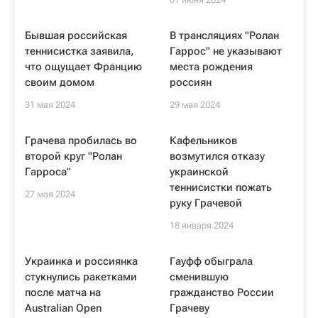
Бывшая российская
В трансляциях "Ролан
теннисистка заявила,
Гаррос" не указывают
что ощущает Францию
места рождения
своим домом
россиян
31 мая 2024
29 мая 2024
Грачева пробилась во
Кафельников
второй круг "Ролан
возмутился отказу
Гарроса"
украинской
теннисистки пожать
27 мая 2024
руку Грачевой
18 января 2024
Украинка и россиянка
Гауфф обыграла
стукнулись ракетками
сменившую
после матча на
гражданство России
Australian Open
Грачеву