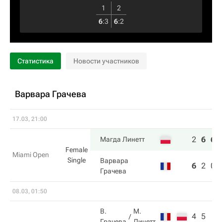
1
2
6
:
3
6
:
2
Статистика
Новости участников
Варвара Грачева
17.03, 21:00
2
6
6
Магда Линетт
Female
Miami Open
Single
Варвара
6
2
0
Грачева
08.03, 01:50
В.
М.
4
5
Грачева
Линетт