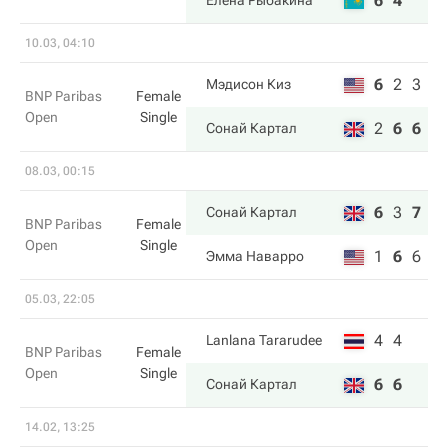
6
4
Елена Рыбакина
10.03, 04:10
6
2
3
Мэдисон Киз
BNP Paribas
Female
Open
Single
2
6
6
Сонай Картал
08.03, 00:15
6
3
7
Сонай Картал
BNP Paribas
Female
Open
Single
1
6
6
Эмма Наварро
05.03, 22:05
4
4
Lanlana Tararudee
BNP Paribas
Female
Open
Single
6
6
Сонай Картал
14.02, 13:25