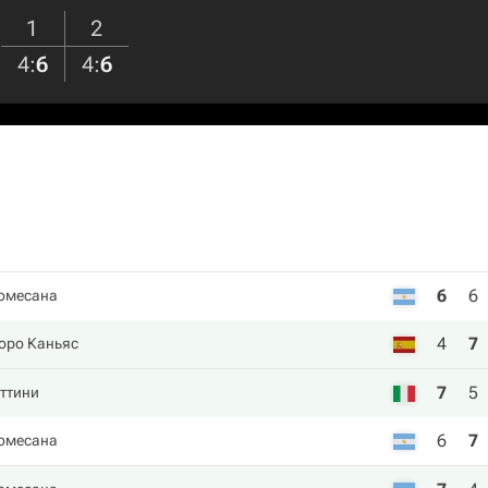
1
2
4
:
6
4
:
6
6
6
омесана
4
7
оро Каньяс
7
5
ттини
6
7
омесана