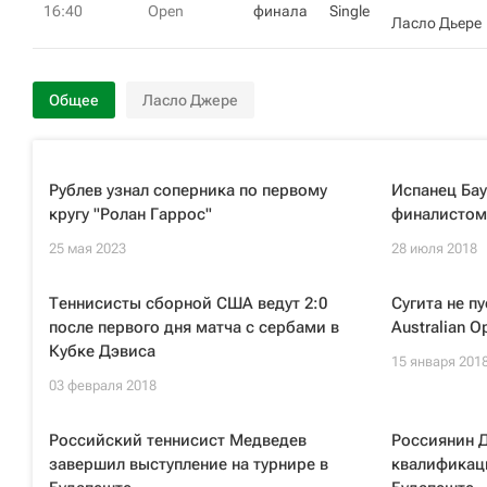
16:40
Open
финала
Single
Ласло Дьере
Общее
Ласло Джере
Рублев узнал соперника по первому
Испанец Бау
кругу "Ролан Гаррос"
финалистом 
25 мая 2023
28 июля 2018
Теннисисты сборной США ведут 2:0
Сугита не п
после первого дня матча с сербами в
Australian O
Кубке Дэвиса
15 января 201
03 февраля 2018
Российский теннисист Медведев
Россиянин Д
завершил выступление на турнире в
квалификаци