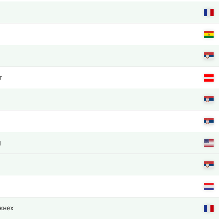
r
g
кнех