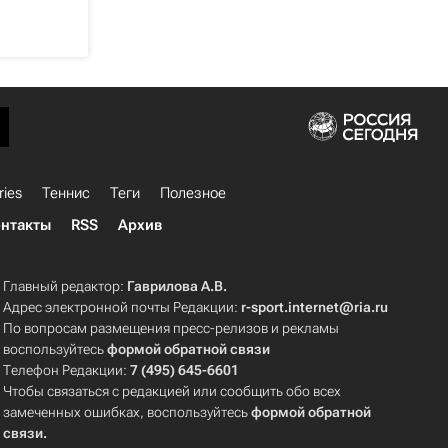
ries
Теннис
Теги
Полезное
нтакты
RSS
Архив
Главный редактор:
Гаврилова А.В.
Адрес электронной почты Редакции:
r-sport.internet@ria.ru
По вопросам размещения пресс-релизов и рекламы
воспользуйтесь
формой обратной связи
Телефон Редакции:
7 (495) 645-6601
Чтобы связаться с редакцией или сообщить обо всех
замеченных ошибках, воспользуйтесь
формой обратной
связи
.