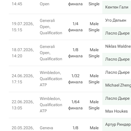
14:45
Open
финала
Single
Кентен Гали
Уго Дельен
Generali
19.07.2026,
1/4
Male
Open,
15:15
финала
Single
Qualification
Ласло Дьере
Niklas Waldne
Generali
18.07.2026,
1/8
Male
Open,
14:20
финала
Single
Qualification
Ласло Дьере
Ласло Дьере
Wimbledon,
24.06.2026,
1/32
Male
Qualification
17:15
финала
Single
ATP
Michael Zhen
Ласло Дьере
Wimbledon,
22.06.2026,
1/64
Male
Qualification
13:05
финала
Single
ATP
Max Houkes
Артур Риндер
20.05.2026,
Geneva
1/8
Male