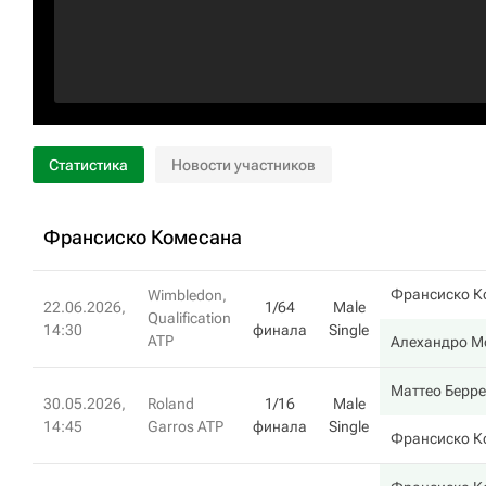
Статистика
Новости участников
Франсиско Комесана
Франсиско К
Wimbledon,
22.06.2026,
1/64
Male
Qualification
14:30
финала
Single
ATP
Алехандро М
Маттео Берре
30.05.2026,
Roland
1/16
Male
14:45
Garros ATP
финала
Single
Франсиско К