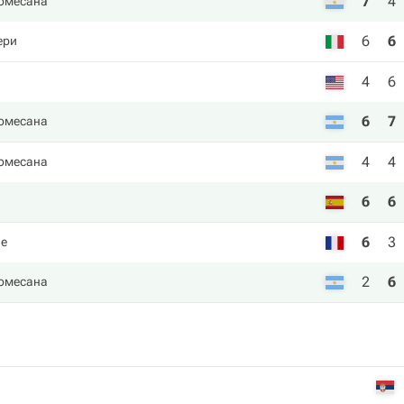
7
4
омесана
6
6
ери
4
6
6
7
омесана
4
4
омесана
6
6
6
3
йе
2
6
омесана