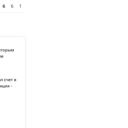
6
6
1
вторым
ле
л счет в
нция -