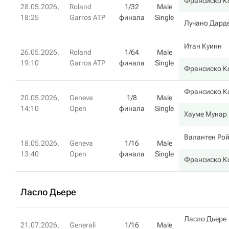
Франсиско К
28.05.2026,
Roland
1/32
Male
18:25
Garros ATP
финала
Single
Лучано Дард
Итан Куинн
26.05.2026,
Roland
1/64
Male
19:10
Garros ATP
финала
Single
Франсиско К
Франсиско К
20.05.2026,
Geneva
1/8
Male
14:10
Open
финала
Single
Хауме Мунар
Валантен Ро
18.05.2026,
Geneva
1/16
Male
13:40
Open
финала
Single
Франсиско К
Ласло Дьере
Ласло Дьере
21.07.2026,
Generali
1/16
Male