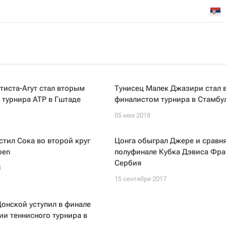
тиста-Агут стал вторым
Тунисец Малек Джазири стал 
турнира ATP в Гштаде
финалистом турнира в Стамбу
05 мая 2018
устил Сока во второй круг
Цонга обыграл Джере и сравня
pen
полуфинале Кубка Дэвиса Фра
Сербия
8
15 сентября 2017
онской уступил в финале
и теннисного турнира в