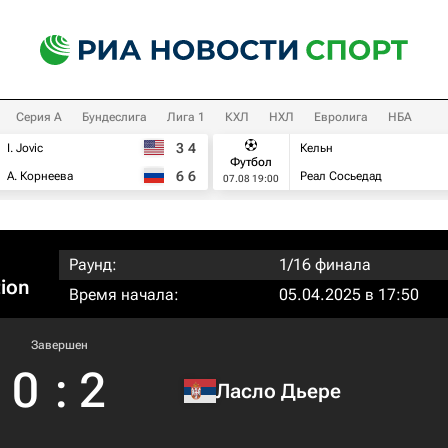
Серия А
Бундеслига
Лига 1
КХЛ
НХЛ
Евролига
НБА
3
4
I. Jovic
Кельн
Футбол
6
6
А. Корнеева
Реал Сосьедад
07.08 19:00
Раунд:
1/16 финала
tion
Время начала:
05.04.2025 в 17:50
Завершен
0
:
2
Ласло Дьере