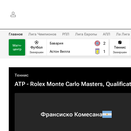
Главное
Лига Чемпионов
РПЛ
Лига Европы
АПЛ
Ла Лига
2
Бавария
Матч-
Футбол
Теннис
центр
1
Астон Вилла
Завершен
Завершен
Теннис
ATP
- Rolex Monte Carlo Masters, Qualifica
Франсиско Комесана