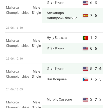
6
3
Итан Куинн
Mallorca
Male
Championships
Single
Алехандро
7
6
Давидович Фокина
26.06, 16:10
1
2
Нуну Боржеш
Mallorca
Male
Championships
Single
6
6
Итан Куинн
25.06, 12:10
5
7
6
Итан Куинн
Mallorca
Male
Championships
Single
7
5
3
Вит Коприва
24.06, 13:05
3
7
3
Murphy Cassone
Mallorca
Male
Championships
Single