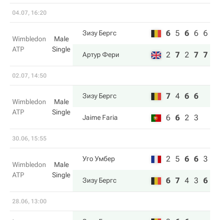
04.07, 16:20
6
5
6
6
6
Зизу Бергс
Wimbledon
Male
ATP
Single
2
7
2
7
7
Артур Фери
02.07, 14:50
7
4
6
6
Зизу Бергс
Wimbledon
Male
ATP
Single
6
6
2
3
Jaime Faria
30.06, 15:55
2
5
6
6
3
Уго Умбер
Wimbledon
Male
ATP
Single
6
7
4
3
6
Зизу Бергс
28.06, 13:00