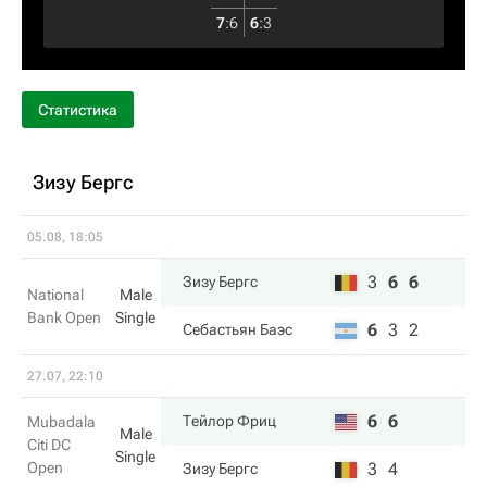
7
:
6
6
:
3
Статистика
Зизу Бергс
05.08, 18:05
3
6
6
Зизу Бергс
National
Male
Bank Open
Single
6
3
2
Себастьян Баэс
27.07, 22:10
6
6
Тейлор Фриц
Mubadala
Male
Citi DC
Single
Open
3
4
Зизу Бергс