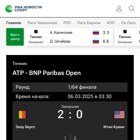
Главное
Лига Чемпионов
РПЛ
Лига Европы
АПЛ
Ла Лига
3
3
А. Калинская
Матч-
Теннис
Теннис
центр
6
6
Д. Шнайдер
Завершен
Завершен
Теннис
ATP
- BNP Paribas Open
Раунд:
1/64 финала
Время начала:
06.03.2025 в 03:30
Завершен
2
:
0
Зизу Бергс
Итан Куинн
1
2