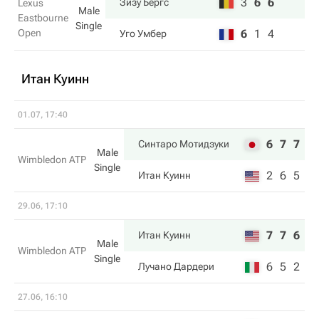
3
6
6
Зизу Бергс
Lexus
Male
Eastbourne
Single
Open
6
1
4
Уго Умбер
Итан Куинн
01.07, 17:40
6
7
7
Синтаро Мотидзуки
Male
Wimbledon ATP
Single
2
6
5
Итан Куинн
29.06, 17:10
7
7
6
Итан Куинн
Male
Wimbledon ATP
Single
6
5
2
Лучано Дардери
27.06, 16:10