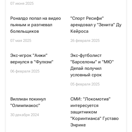
07 июня 2025
Роналдо попал на видео
"Спорт Ресифи"
пьяным и разгневал
арендовал у "Зенита" Ду
болельщиков
Кейроса
07 мая 2025
26 февраля 2025
Экс-игрок "Анжи"
Экс-футболист
вернулся в "Фулхэм"
"Барселоны" и "МЮ"
Депай получил
06 февраля 2025
условный срок
05 февраля 2025
Виллиан покинул
СМИ: "Локомотив"
"Олимпиакос"
интересуется
защитником
30 декабря 2024
"Коринтианса" Густаво
Энрике