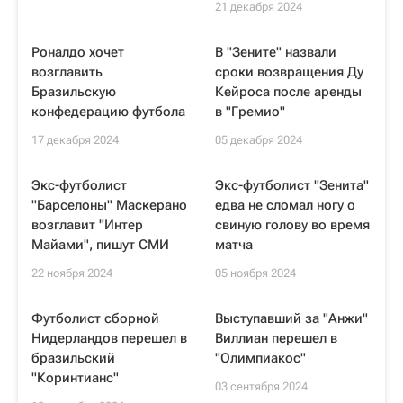
21 декабря 2024
Роналдо хочет
В "Зените" назвали
возглавить
сроки возвращения Ду
Бразильскую
Кейроса после аренды
конфедерацию футбола
в "Гремио"
17 декабря 2024
05 декабря 2024
Экс-футболист
Экс-футболист "Зенита"
"Барселоны" Маскерано
едва не сломал ногу о
возглавит "Интер
свиную голову во время
Майами", пишут СМИ
матча
22 ноября 2024
05 ноября 2024
Футболист сборной
Выступавший за "Анжи"
Нидерландов перешел в
Виллиан перешел в
бразильский
"Олимпиакос"
"Коринтианс"
03 сентября 2024