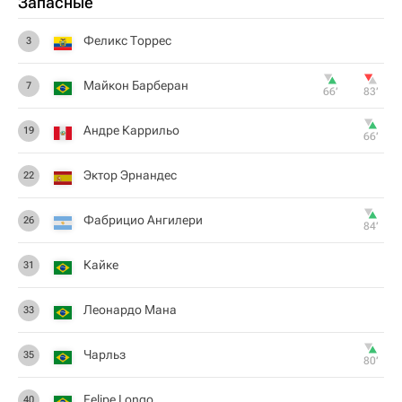
Запасные
Феликс Торрес
3
Майкон Барберан
7
66‎’‎
83‎’‎
Андре Каррильо
19
66‎’‎
Эктор Эрнандес
22
Фабрицио Ангилери
26
84‎’‎
Кайке
31
Леонардо Мана
33
Чарльз
35
80‎’‎
Felipe Longo
40