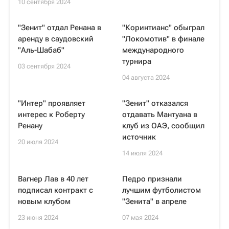
10 сентября 2024
"Зенит" отдал Ренана в
"Коринтианс" обыграл
аренду в саудовский
"Локомотив" в финале
"Аль-Шабаб"
международного
турнира
03 сентября 2024
04 августа 2024
"Интер" проявляет
"Зенит" отказался
интерес к Роберту
отдавать Мантуана в
Ренану
клуб из ОАЭ, сообщил
источник
20 июля 2024
14 июля 2024
Вагнер Лав в 40 лет
Педро признали
подписал контракт с
лучшим футболистом
новым клубом
"Зенита" в апреле
23 июня 2024
07 мая 2024