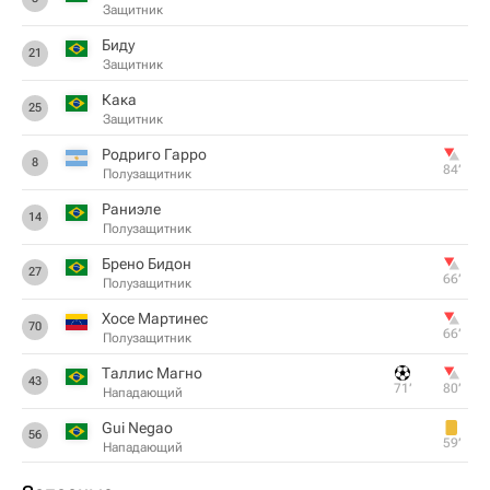
Защитник
Биду
21
Защитник
Кака
25
Защитник
Родриго Гарро
8
84‎’‎
Полузащитник
Раниэле
14
Полузащитник
Брено Бидон
27
66‎’‎
Полузащитник
Хосе Мартинес
70
66‎’‎
Полузащитник
Таллис Магно
43
71‎’‎
80‎’‎
Нападающий
Gui Negao
56
59‎’‎
Нападающий