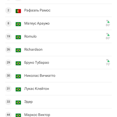
Рафаэль Рамос
2
Матеус Араужо
8
80‎’‎
Romulo
19
80‎’‎
Richardson
26
Бруно Тубарао
29
70‎’‎
Николас Вичиатто
30
Лукас Клейтон
31
Эдер
33
Маркос Виктор
44