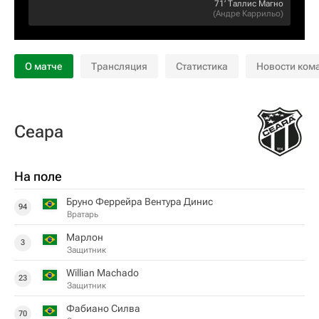
71‎’‎
Таллис Магно
(
Андре Каррильо
)
О матче
Трансляция
Статистика
Новости ком
Сеара
На поле
Бруно Феррейра Вентура Динис
94
Вратарь
Марлон
3
Защитник
Willian Machado
23
Защитник
Фабиано Силва
70