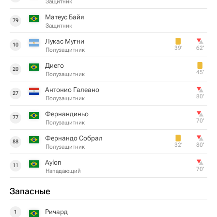
Защитник
Матеус Байя
79
Защитник
Лукас Мугни
10
39‎’‎
62‎’‎
Полузащитник
Диего
20
45‎’‎
Полузащитник
Антонио Галеано
27
80‎’‎
Полузащитник
Фернандиньо
77
70‎’‎
Полузащитник
Фернандо Собрал
88
32‎’‎
80‎’‎
Полузащитник
Aylon
11
70‎’‎
Нападающий
Запасные
Ричард
1