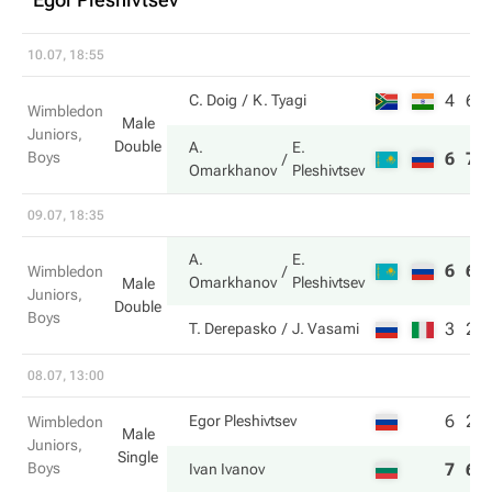
10.07, 18:55
4
6
C. Doig
K. Tyagi
Wimbledon
Male
Juniors,
Double
A.
E.
Boys
6
7
Omarkhanov
Pleshivtsev
09.07, 18:35
A.
E.
6
6
Wimbledon
Omarkhanov
Pleshivtsev
Male
Juniors,
Double
Boys
3
2
T. Derepasko
J. Vasami
08.07, 13:00
6
2
Egor Pleshivtsev
Wimbledon
Male
Juniors,
Single
Boys
7
6
Ivan Ivanov