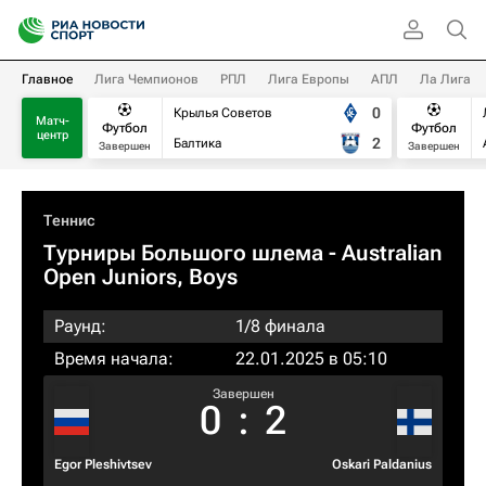
Главное
Лига Чемпионов
РПЛ
Лига Европы
АПЛ
Ла Лига
0
Крылья Советов
Матч-
Футбол
Футбол
центр
2
Балтика
Завершен
Завершен
Теннис
Турниры Большого шлема
- Australian
Open Juniors, Boys
Раунд:
1/8 финала
Время начала:
22.01.2025 в 05:10
Завершен
0
:
2
Egor Pleshivtsev
Oskari Paldanius