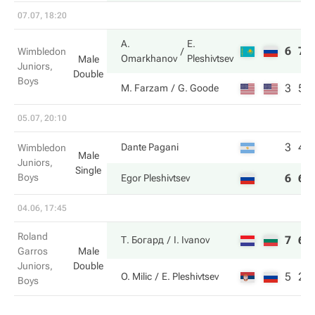
07.07, 18:20
A.
E.
6
7
Wimbledon
Omarkhanov
Pleshivtsev
Male
Juniors,
Double
Boys
3
5
M. Farzam
G. Goode
05.07, 20:10
3
4
Dante Pagani
Wimbledon
Male
Juniors,
Single
Boys
6
6
Egor Pleshivtsev
04.06, 17:45
Roland
7
6
Т. Богард
I. Ivanov
Garros
Male
Juniors,
Double
5
2
O. Milic
E. Pleshivtsev
Boys