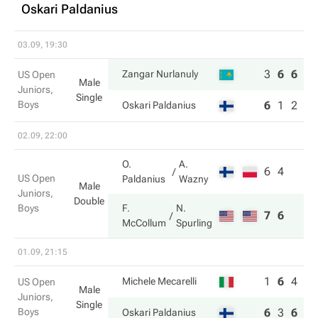
Oskari Paldanius
03.09, 19:30
3
6
6
Zangar Nurlanuly
US Open
Male
Juniors,
Single
Boys
6
1
2
Oskari Paldanius
02.09, 22:00
O.
A.
6
4
US Open
Paldanius
Wazny
Male
Juniors,
Double
Boys
F.
N.
7
6
McCollum
Spurling
01.09, 21:15
1
6
4
Michele Mecarelli
US Open
Male
Juniors,
Single
Boys
6
3
6
Oskari Paldanius