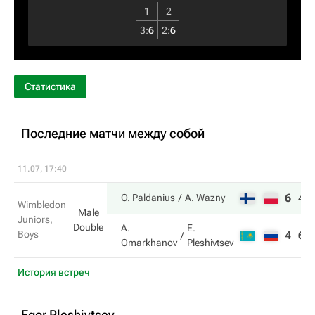
1
2
3
:
6
2
:
6
Статистика
Последние матчи между собой
11.07, 17:40
6
4
O. Paldanius
A. Wazny
Wimbledon
Male
Juniors,
Double
A.
E.
Boys
4
6
Omarkhanov
Pleshivtsev
История встреч
Egor Pleshivtsev