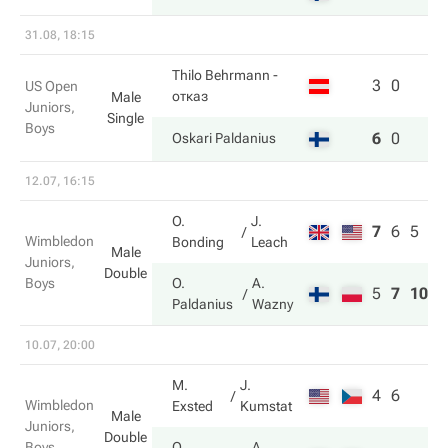
31.08, 18:15
Thilo Behrmann
-
3
0
US Open
отказ
Male
Juniors,
Single
Boys
6
0
Oskari Paldanius
12.07, 16:15
O.
J.
7
6
5
Wimbledon
Bonding
Leach
Male
Juniors,
Double
Boys
O.
A.
5
7
10
Paldanius
Wazny
10.07, 20:00
M.
J.
4
6
Wimbledon
Exsted
Kumstat
Male
Juniors,
Double
Boys
O.
A.