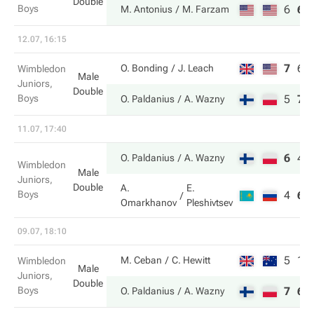
Double
Boys
6
6
M. Antonius
M. Farzam
12.07, 16:15
7
6
O. Bonding
J. Leach
Wimbledon
Male
Juniors,
Double
Boys
5
7
O. Paldanius
A. Wazny
11.07, 17:40
6
4
O. Paldanius
A. Wazny
Wimbledon
Male
Juniors,
Double
A.
E.
Boys
4
6
Omarkhanov
Pleshivtsev
09.07, 18:10
5
1
M. Ceban
C. Hewitt
Wimbledon
Male
Juniors,
Double
Boys
7
6
O. Paldanius
A. Wazny