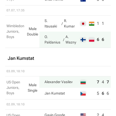
07.07, 17:35
S.
R.
1
1
Wimbledon
Itsusaki
Kumar
Male
Juniors,
Double
Boys
O.
A.
6
6
Paldanius
Wazny
Jan Kumstat
03.09, 18:10
7
4
7
Alexander Vasilev
US Open
Male
Juniors,
Single
Boys
5
6
6
Jan Kumstat
02.09, 18:10
2
4
Gavin Goode
US Open