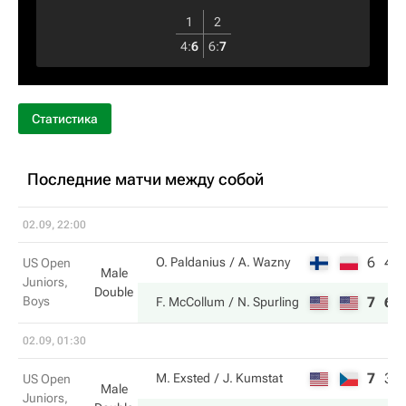
1
2
4
:
6
6
:
7
Статистика
Последние матчи между собой
02.09, 22:00
6
4
O. Paldanius
A. Wazny
US Open
Male
Juniors,
Double
Boys
7
6
F. McCollum
N. Spurling
02.09, 01:30
7
3
M. Exsted
J. Kumstat
US Open
Male
Juniors,