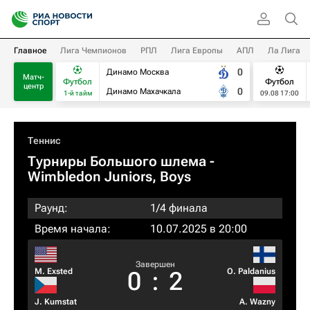
Главное
Лига Чемпионов
РПЛ
Лига Европы
АПЛ
Ла Лига
0
Динамо Москва
Матч-
Футбол
Футбол
центр
0
Динамо Махачкала
1-й тайм
09.08 17:00
Теннис
Турниры Большого шлема
-
Wimbledon Juniors, Boys
Раунд:
1/4 финала
Время начала:
10.07.2025 в 20:00
Завершен
M. Exsted
O. Paldanius
0
:
2
J. Kumstat
A. Wazny