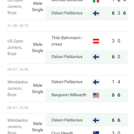
US Open
Male
Juniors,
Single
Boys
6
3
6
Oskari Paldanius
31.08, 18:15
Thilo Behrmann
-
3
0
US Open
отказ
Male
Juniors,
Single
Boys
6
0
Oskari Paldanius
09.07, 14:35
1
4
Oskari Paldanius
Wimbledon
Male
Juniors,
Single
Boys
6
6
Benjamin Willwerth
08.07, 15:35
6
6
Oskari Paldanius
Wimbledon
Male
Juniors,
Single
Boys
3
0
Cruz Hewitt