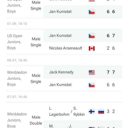
Male
Juniors,
Single
Boys
6
6
Jan Kumstat
01.09, 18:15
6
7
Jan Kumstat
US Open
Male
Juniors,
Single
Boys
2
6
Nicolas Arseneault
08.07, 18:40
7
7
Jack Kennedy
Wimbledon
Male
Juniors,
Single
Boys
6
6
Jan Kumstat
07.07, 16:45
L.
S.
3
2
Wimbledon
Lagerbohm
Rybkin
Male
Juniors,
Double
Boys
M.
J.