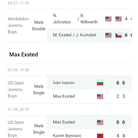
09.07, 17:25
N.
B.
4
4
Wimbledon
Johnston
Willwerth
Male
Juniors,
Double
Boys
6
6
M. Exsted
J. Kumstat
Max Exsted
02.09, 19:30
6
6
Ivan Ivanov
US Open
Male
Juniors,
Single
Boys
2
3
Max Exsted
01.09, 20:25
6
6
Max Exsted
US Open
Male
Juniors,
Single
Boys
4
4
Karim Bennani