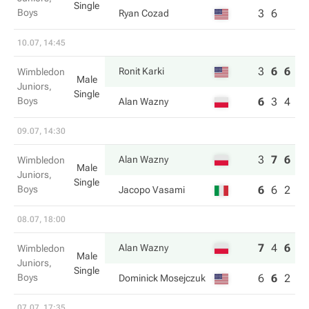
Single
Boys
3
6
Ryan Cozad
10.07, 14:45
3
6
6
Ronit Karki
Wimbledon
Male
Juniors,
Single
Boys
6
3
4
Alan Wazny
09.07, 14:30
3
7
6
Alan Wazny
Wimbledon
Male
Juniors,
Single
Boys
6
6
2
Jacopo Vasami
08.07, 18:00
7
4
6
Alan Wazny
Wimbledon
Male
Juniors,
Single
Boys
6
6
2
Dominick Mosejczuk
07.07, 17:35