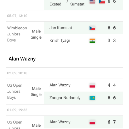
6
6
Exsted
Kumstat
05.07, 13:10
6
6
Jan Kumstat
Wimbledon
Male
Juniors,
Single
Boys
3
3
Kriish Tyagi
Alan Wazny
02.09, 18:10
4
4
Alan Wazny
US Open
Male
Juniors,
Single
Boys
6
6
Zangar Nurlanuly
01.09, 19:35
6
7
Alan Wazny
US Open
Male
Juniors,