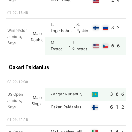
2
4
Max Exsted
07.07, 16:45
L.
S.
3
2
Wimbledon
Lagerbohm
Rybkin
Male
Juniors,
Double
Boys
M.
J.
6
6
Exsted
Kumstat
Oskari Paldanius
03.09, 19:30
3
6
6
Zangar Nurlanuly
US Open
Male
Juniors,
Single
Boys
6
1
2
Oskari Paldanius
01.09, 21:15
1
6
4
Michele Mecarelli