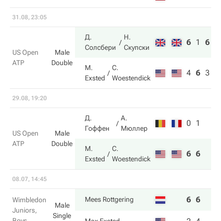
31.08, 23:05
Д.
Н.
6
1
6
Солсбери
Скупски
US Open
Male
ATP
Double
M.
C.
4
6
3
Exsted
Woestendick
29.08, 19:20
Д.
А.
0
1
Гоффен
Мюллер
US Open
Male
ATP
Double
M.
C.
6
6
Exsted
Woestendick
08.07, 14:45
6
6
Mees Rottgering
Wimbledon
Male
Juniors,
Single
Boys