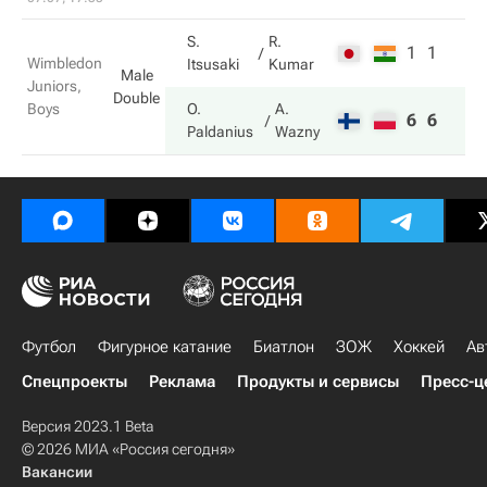
S.
R.
1
1
Wimbledon
Itsusaki
Kumar
Male
Juniors,
Double
Boys
O.
A.
6
6
Paldanius
Wazny
Футбол
Фигурное катание
Биатлон
ЗОЖ
Хоккей
Ав
Спецпроекты
Реклама
Продукты и сервисы
Пресс-ц
Версия 2023.1 Beta
© 2026 МИА «Россия сегодня»
Вакансии