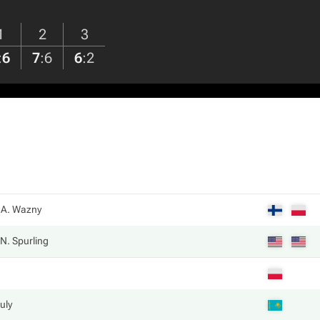
1
2
3
:
6
7
:
6
6
:
2
A. Wazny
N. Spurling
uly