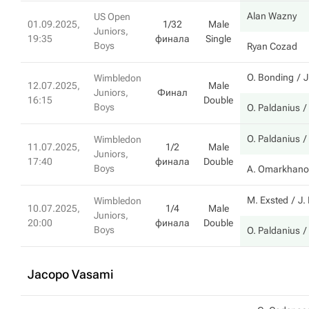
Alan Wazny
US Open
01.09.2025,
1/32
Male
Juniors,
19:35
финала
Single
Boys
Ryan Cozad
O. Bonding
J
Wimbledon
12.07.2025,
Male
Juniors,
Финал
16:15
Double
Boys
O. Paldanius
O. Paldanius
Wimbledon
11.07.2025,
1/2
Male
Juniors,
17:40
финала
Double
Boys
A. Omarkhano
M. Exsted
J.
Wimbledon
10.07.2025,
1/4
Male
Juniors,
20:00
финала
Double
Boys
O. Paldanius
Jacopo Vasami