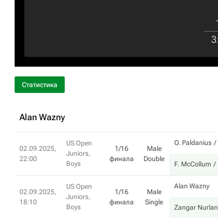
3
Статистика
Alan Wazny
O. Paldanius
US Open
02.09.2025,
1/16
Male
Juniors,
22:00
финала
Double
Boys
F. McCollum
Alan Wazny
US Open
02.09.2025,
1/16
Male
Juniors,
18:10
финала
Single
Boys
Zangar Nurlan