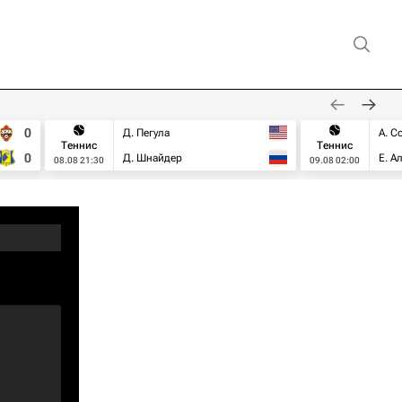
0
Д. Пегула
А. С
Теннис
Теннис
0
Д. Шнайдер
Е. А
08.08 21:30
09.08 02:00