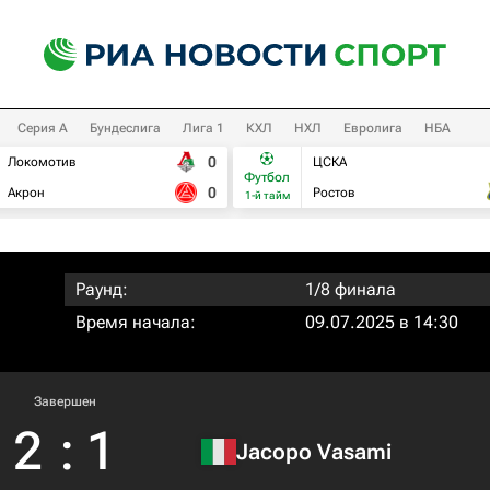
Серия А
Бундеслига
Лига 1
КХЛ
НХЛ
Евролига
НБА
0
Локомотив
ЦСКА
Футбол
0
Акрон
Ростов
1-й тайм
Раунд:
1/8 финала
Время начала:
09.07.2025 в 14:30
Завершен
2
:
1
Jacopo Vasami