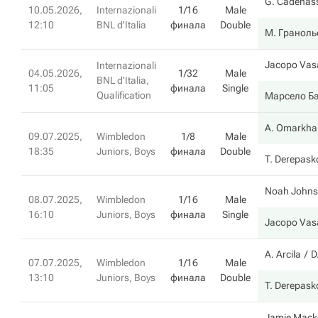
G. Cadenas
10.05.2026,
Internazionali
1/16
Male
12:10
BNL d'Italia
финала
Double
М. Граноль
Jacopo Vas
Internazionali
04.05.2026,
1/32
Male
BNL d'Italia,
11:05
финала
Single
Qualification
Марсело Б
A. Omarkha
09.07.2025,
Wimbledon
1/8
Male
18:35
Juniors, Boys
финала
Double
T. Derepask
Noah Johns
08.07.2025,
Wimbledon
1/16
Male
16:10
Juniors, Boys
финала
Single
Jacopo Vas
A. Arcila
D
07.07.2025,
Wimbledon
1/16
Male
13:10
Juniors, Boys
финала
Double
T. Derepask
Jamie Mack