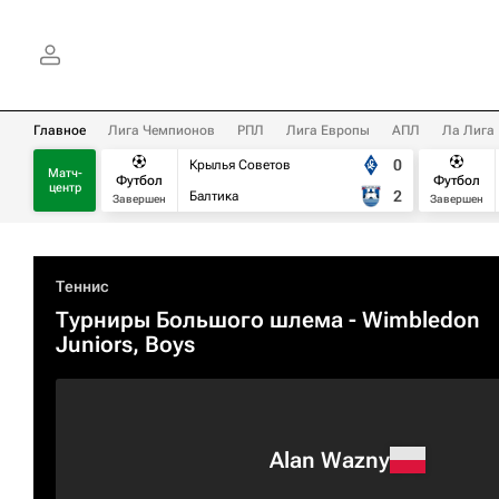
Главное
Лига Чемпионов
РПЛ
Лига Европы
АПЛ
Ла Лига
0
Крылья Советов
Матч-
Футбол
Футбол
центр
2
Балтика
Завершен
Завершен
Теннис
Турниры Большого шлема
- Wimbledon
Juniors, Boys
Alan Wazny