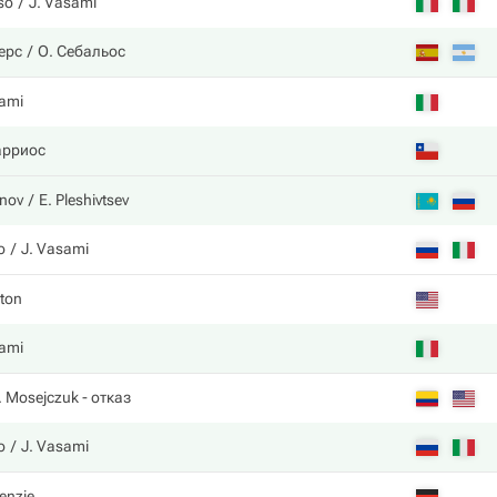
so
J. Vasami
ерс
О. Себальос
ami
арриос
nov
E. Pleshivtsev
o
J. Vasami
ton
ami
. Mosejczuk
- отказ
o
J. Vasami
enzie