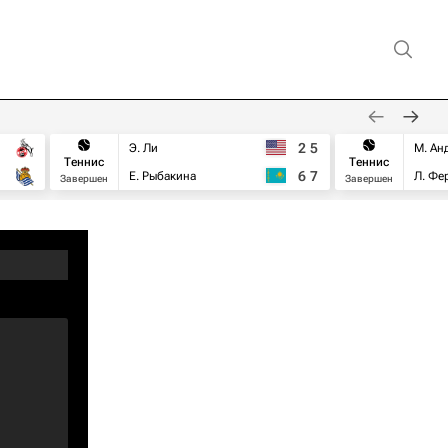
2
5
Э. Ли
М. Ан
Теннис
Теннис
6
7
Е. Рыбакина
Л. Фе
Завершен
Завершен