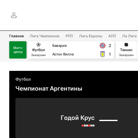
Главное
Лига Чемпионов
РПЛ
Лига Европы
АПЛ
Ла Лига
2
Бавария
Матч-
Футбол
Теннис
центр
1
Астон Вилла
Завершен
Завершен
Футбол
Чемпионат Аргентины
Годой Крус