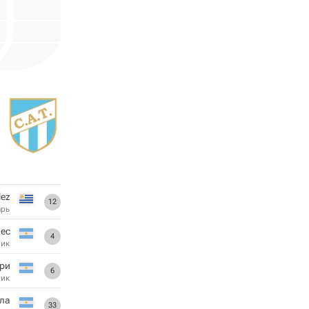
lez
12
арь
ес
4
ник
ри
6
ник
эла
33