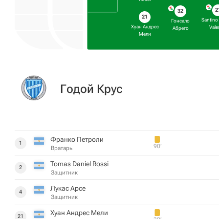
2
32
21
Santino
Гонсало
Хуан Андрес
Vale
Абрего
Мели
Годой Крус
Франко Петроли
1
90‎’‎
Вратарь
Tomas Daniel Rossi
2
Защитник
Лукас Арсе
4
Защитник
Хуан Андрес Мели
21