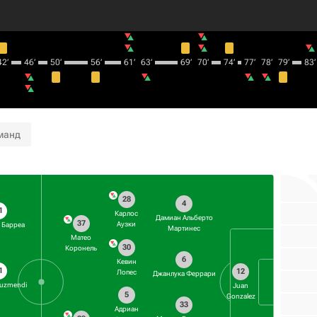
2‎’‎
46‎’‎
50‎’‎
56‎’‎
61‎’‎
63‎’‎
69‎’‎
70‎’‎
74‎’‎
77‎’‎
78‎’‎
79‎’‎
83‎’‎
манд
28
4
1
Карлос
Дамиан Альберто
37
Аузки
 Барреа
Мартинес
Матео
30
Коронель
6
Кевин
1
12
Лопес
Джанлука Феррари
Auzmendi
Juan
5
Gonzalez
33
Адриан