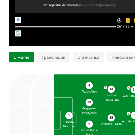
36‎’‎
Agustin Auzmendi
(
Николас Фернандес
)
36‎’‎
39‎’‎
4
О матче
Трансляция
Статистика
Новости ко
4
13
1
Лукас Арсе
Николас
Даниэль
Фернандес
23
Федерико
Расмуссен
3
1
25
Agustin 
Франко
2
Висенте Поджи
Петроли
Tomas Daniel
Rossi