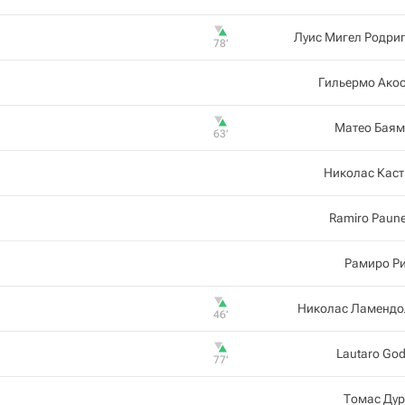
Луис Мигел Родри
78‎’‎
Гильермо Ако
Матео Баям
63‎’‎
Николас Каст
Ramiro Paun
Рамиро Р
Николас Ламендо
46‎’‎
Lautaro Go
77‎’‎
Томас Дур