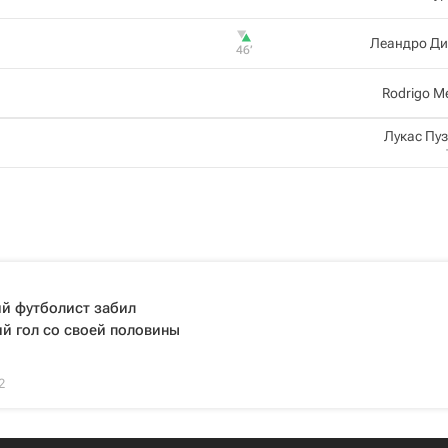
Леандро Ди
46‎’‎
Rodrigo M
Лукас Пу
й футболист забил
й гол со своей половины
2