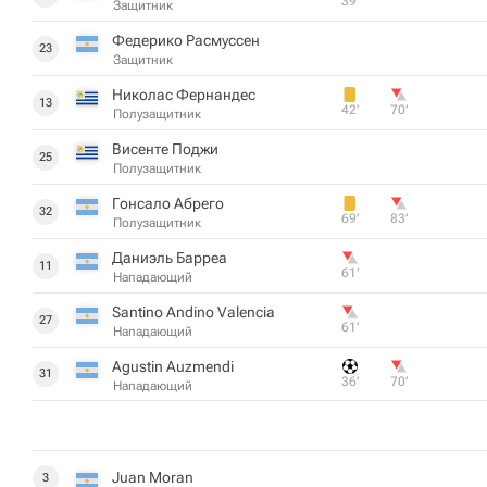
39‎’‎
Защитник
Федерико Расмуссен
23
Защитник
Николас Фернандес
13
42‎’‎
70‎’‎
Полузащитник
Висенте Поджи
25
Полузащитник
Гонсало Абрего
32
69‎’‎
83‎’‎
Полузащитник
Даниэль Барреа
11
61‎’‎
Нападающий
Santino Andino Valencia
27
61‎’‎
Нападающий
Agustin Auzmendi
31
36‎’‎
70‎’‎
Нападающий
Juan Moran
3