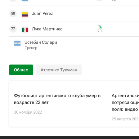
61‎’‎
74‎’‎
Juan Perez
50
Лука Мартинес
77
70‎’‎
Эстебан Солари
Тренер
Общее
Атлетико Тукуман
Футболист аргентинского клуба умер в
Аргентински
возрасте 22 лет
потрясающи
поля: видео
30 ноября 2022
25 августа 202