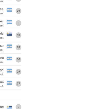
ник
ла
39
ник
ес
5
ник
ola
10
ник
зки
28
ник
ес
30
ник
ра
29
ий
ль
37
ий
тос
3