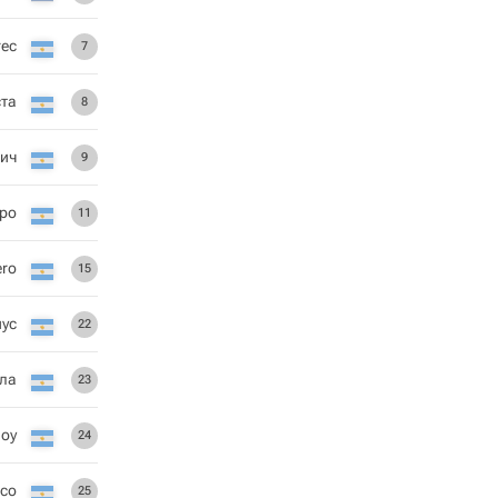
гес
7
ста
8
ич
9
ро
11
ero
15
иус
22
ла
23
doy
24
со
25