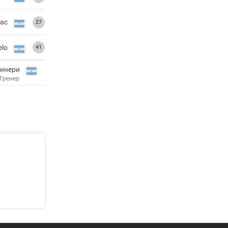
ас
27
elo
41
зинери
Тренер