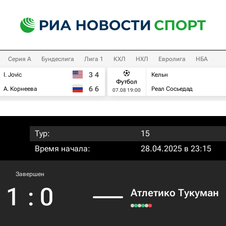
Серия А
Бундеслига
Лига 1
КХЛ
НХЛ
Евролига
НБА
3
4
I. Jovic
Кельн
Футбол
6
6
А. Корнеева
Реал Сосьедад
07.08 19:00
Тур:
15
Время начала:
28.04.2025 в 23:15
Завершен
1
:
0
Атлетико Тукуман