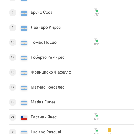
Бруно Соса
5
70‎’‎
Леандро Кирос
6
Томас Поццо
10
83‎’‎
Роберто Рамирес
12
Франциско Фаселло
15
Матиас Гонсалес
17
Matias Funes
19
Бастиан Янес
24
61‎’‎
Luciano Pascual
35