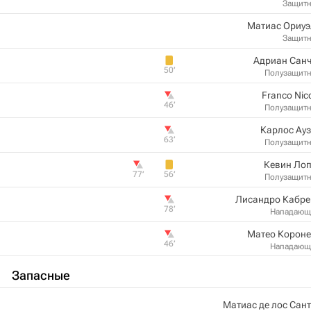
Защит
Матиас Ориуэ
Защит
Адриан Санч
50‎’‎
Полузащит
Franco Nic
46‎’‎
Полузащит
Карлос Ау
63‎’‎
Полузащит
Кевин Лоп
77‎’‎
56‎’‎
Полузащит
Лисандро Кабре
78‎’‎
Нападающ
Матео Короне
46‎’‎
Нападающ
Запасные
Матиас де лос Сан