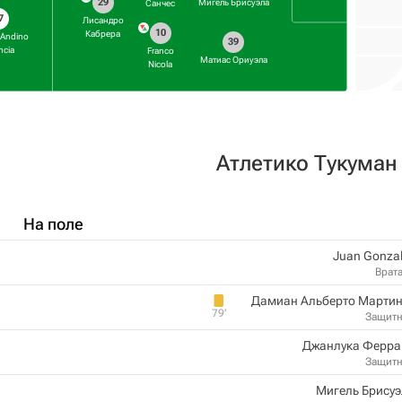
29
Мигель Брисуэла
Санчес
7
Лисандро
10
Кабрера
 Andino
39
ncia
Franco
Матиас Ориуэла
Nicola
Атлетико Тукуман
На поле
Juan Gonza
Врат
Дамиан Альберто Мартин
79‎’‎
Защит
Джанлука Ферра
Защит
Мигель Брису