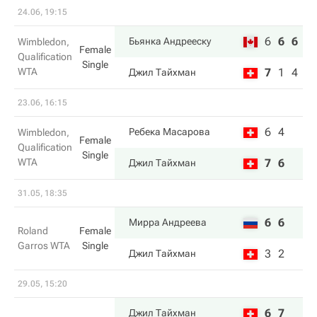
24.06, 19:15
6
6
6
Бьянка Андрееску
Wimbledon,
Female
Qualification
Single
WTA
7
1
4
Джил Тайхман
23.06, 16:15
6
4
Ребека Масарова
Wimbledon,
Female
Qualification
Single
WTA
7
6
Джил Тайхман
31.05, 18:35
6
6
Мирра Андреева
Roland
Female
Garros WTA
Single
3
2
Джил Тайхман
29.05, 15:20
6
7
Джил Тайхман