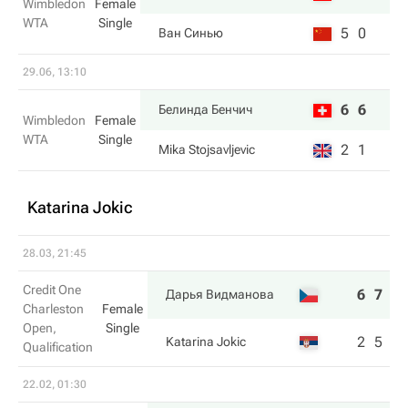
Wimbledon
Female
WTA
Single
5
0
Ван Синью
29.06, 13:10
6
6
Белинда Бенчич
Wimbledon
Female
WTA
Single
2
1
Mika Stojsavljevic
Katarina Jokic
28.03, 21:45
Credit One
6
7
Дарья Видманова
Charleston
Female
Open,
Single
2
5
Katarina Jokic
Qualification
22.02, 01:30