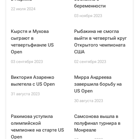
беременности
22 июля 2024
03 ноября 2023
Кырстя и Мухова
Рыбакина не смогла
сыграют в
выйти в четвертый круг
четвертьфианле US
Открытого чемпионата
Open
США
03 сентября 2023
02 сентября 2023
Виктория Азаренко
Мирра Андреева
вылетела с US Open
завершила борьбу на
US Open
31 августа 2023
30 августа 2023
Рахимова уступила
Самсонова вышла в
олимпийской
полуфинал турнира в
чемпионке на старте US
Монреале
Open