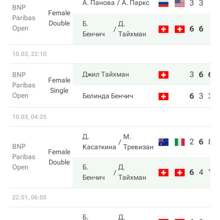
3
3
А. Панова
А. Паркс
BNP
Female
Paribas
Double
Б.
Д.
Open
6
6
Бенчич
Тайхман
10.03, 22:10
3
6
6
Джил Тайхман
BNP
Female
Paribas
Single
Open
6
3
3
Белинда Бенчич
10.03, 04:25
Д.
М.
2
6
8
BNP
Касаткина
Тревизан
Female
Paribas
Double
Open
Б.
Д.
6
4
10
Бенчич
Тайхман
22.01, 06:05
Б.
Д.