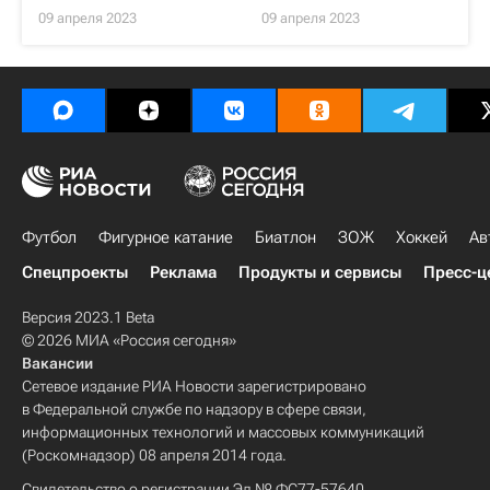
09 апреля 2023
09 апреля 2023
Футбол
Фигурное катание
Биатлон
ЗОЖ
Хоккей
Ав
Спецпроекты
Реклама
Продукты и сервисы
Пресс-ц
Версия 2023.1 Beta
© 2026 МИА «Россия сегодня»
Вакансии
Сетевое издание РИА Новости зарегистрировано
в Федеральной службе по надзору в сфере связи,
информационных технологий и массовых коммуникаций
(Роскомнадзор) 08 апреля 2014 года.
Свидетельство о регистрации Эл № ФС77-57640