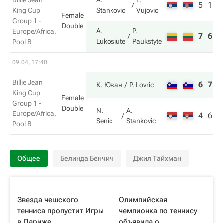
Billie Jean
A.
L.
5
1
King Cup
Stankovic
Vujovic
Female
Group 1 -
Double
A.
P.
Europe/Africa,
7
6
Lukosiute
Paukstyte
Pool B
09.04, 17:40
Billie Jean
6
7
К. Юван
P. Lovric
King Cup
Female
Group 1 -
Double
N.
A.
Europe/Africa,
4
6
Senic
Stankovic
Pool B
Общее
Белинда Бенчич
Джил Тайхман
Звезда чешского
Олимпийская
тенниса пропустит Игры
чемпионка по теннису
в Париже
объявила о