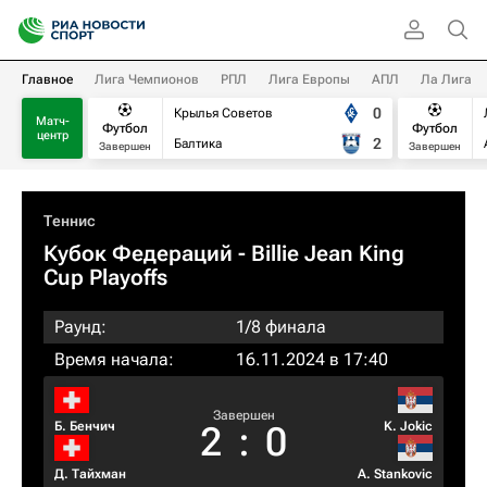
Главное
Лига Чемпионов
РПЛ
Лига Европы
АПЛ
Ла Лига
0
Крылья Советов
Матч-
Футбол
Футбол
центр
2
Балтика
Завершен
Завершен
Теннис
Кубок Федераций
- Billie Jean King
Cup Playoffs
Раунд:
1/8 финала
Время начала:
16.11.2024 в 17:40
Завершен
Б. Бенчич
K. Jokic
2
:
0
Д. Тайхман
A. Stankovic