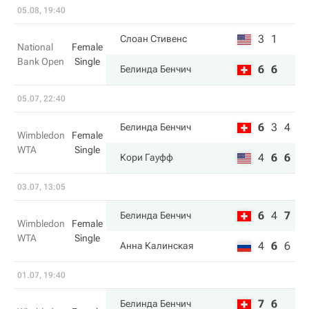
05.08, 19:40
3
1
Слоан Стивенс
National
Female
Bank Open
Single
6
6
Белинда Бенчич
05.07, 22:40
6
3
4
Белинда Бенчич
Wimbledon
Female
WTA
Single
4
6
6
Кори Гауфф
03.07, 13:05
6
4
7
Белинда Бенчич
Wimbledon
Female
WTA
Single
4
6
6
Анна Калинская
01.07, 19:40
7
6
Белинда Бенчич