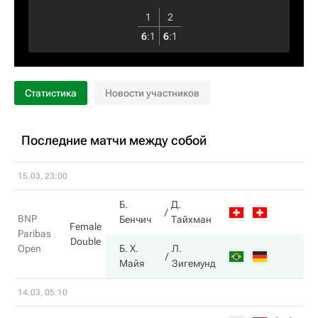
1
2
6
:
1
6
:
1
Статистика
Новости участников
Последние матчи между собой
15.03, 23:00
Б.
Д.
BNP
Бенчич
Тайхман
Female
Paribas
Double
Open
Б. Х.
Л.
Майя
Зигемунд
14.03, 05:10