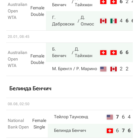
6
2
4
Australian
Бенчич
Тайхман
Female
Open
Double
WTA
Г.
Д.
4
6
6
Дабровски
Олмос
20.01, 08:45
Б.
Д.
6
6
Australian
Бенчич
Тайхман
Female
Open
Double
WTA
2
2
М. Бренгл
Р. Марино
Белинда Бенчич
08.08, 02:50
7
6
4
Тейлор Таунсенд
National
Female
Bank Open
Single
6
7
6
Белинда Бенчич