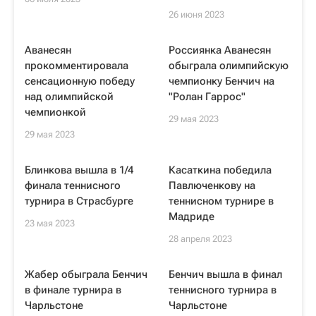
26 июня 2023
Аванесян
Россиянка Аванесян
прокомментировала
обыграла олимпийскую
сенсационную победу
чемпионку Бенчич на
над олимпийской
"Ролан Гаррос"
чемпионкой
29 мая 2023
29 мая 2023
Блинкова вышла в 1/4
Касаткина победила
финала теннисного
Павлюченкову на
турнира в Страсбурге
теннисном турнире в
Мадриде
23 мая 2023
28 апреля 2023
Жабер обыграла Бенчич
Бенчич вышла в финал
в финале турнира в
теннисного турнира в
Чарльстоне
Чарльстоне