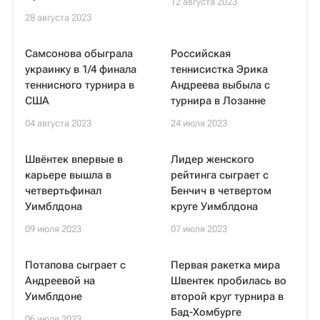
12 августа 2023
28 августа 2023
Самсонова обыграла
Российская
украинку в 1/4 финала
теннисистка Эрика
теннисного турнира в
Андреева выбыла с
США
турнира в Лозанне
04 августа 2023
24 июля 2023
Швёнтек впервые в
Лидер женского
карьере вышла в
рейтинга сыграет с
четвертьфинал
Бенчич в четвертом
Уимблдона
круге Уимблдона
09 июля 2023
07 июля 2023
Потапова сыграет с
Первая ракетка мира
Андреевой на
Швентек пробилась во
Уимблдоне
второй круг турнира в
Бад-Хомбурге
06 июля 2023