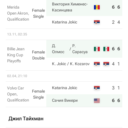
Виктория Хименес-
6
6
Merida
Касинцева
Female
Open Akron,
Single
Qualification
2
4
Katarina Jokic
13.11, 02:35
Д.
Р.
6
6
Billie Jean
Олмос
Сарасуа
Female
King Cup
Double
Playoffs
4
1
K. Jokic
K. Kozarov
02.04, 21:10
3
1
Katarina Jokic
Volvo Car
Female
Open,
Single
Qualification
6
6
Сачия Викери
Джил Тайхман