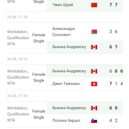
WTA
Single
7
7
Чжан Шуай
25.06, 17:10
Александра
3
6
Wimbledon,
Соснович
Female
Qualification
Single
WTA
6
7
Бьянка Андрееску
24.06, 19:15
6
6
6
Бьянка Андрееску
Wimbledon,
Female
Qualification
Single
WTA
7
1
4
Джил Тайхман
23.06, 17:10
6
6
Бьянка Андрееску
Wimbledon,
Female
Qualification
Single
WTA
4
2
Полона Херцог