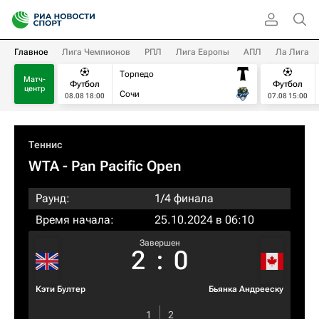
Главное
Лига Чемпионов
РПЛ
Лига Европы
АПЛ
Ла Лига
Торпедо
Матч-
Футбол
Футбол
центр
Сочи
08.08 18:00
07.08 15:00
Теннис
WTA
- Pan Pacific Open
Раунд:
1/4 финала
Время начала:
25.10.2024 в 06:10
Завершен
2
:
0
Кэти Бултер
Бьянка Андрееску
1
2