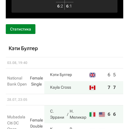
6
:
2
6
:
1
Статистика
Кэти Бултер
03.08, 19:40
6
5
Кэти Бултер
National
Female
Bank Open
Single
7
7
Kayla Cross
28.07, 23:05
С.
Н.
6
6
Mubadala
Эррани
Меликар
Female
Citi DC
Double