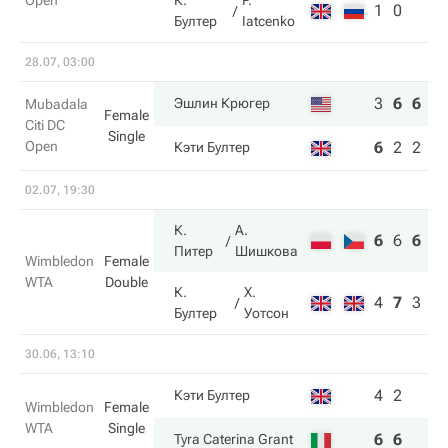
Open
К.
P.
1
0
Бултер
Iatcenko
28.07, 03:00
3
6
6
Эшлин Крюгер
Mubadala
Female
Citi DC
Single
Open
6
2
2
Кэти Бултер
02.07, 19:30
К.
А.
6
6
6
Питер
Шишкова
Wimbledon
Female
WTA
Double
К.
Х.
4
7
3
Бултер
Уотсон
30.06, 13:10
4
2
Кэти Бултер
Wimbledon
Female
WTA
Single
6
6
Tyra Caterina Grant