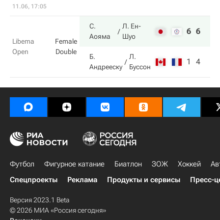
11.06, 17:05
С.
Л. Ен-
6
6
Аояма
Шуо
Libema
Female
Open
Double
Б.
Л.
1
4
Андрееску
Буссон
Футбол
Фигурное катание
Биатлон
ЗОЖ
Хоккей
Ав
Спецпроекты
Реклама
Продукты и сервисы
Пресс-ц
Версия 2023.1 Beta
© 2026 МИА «Россия сегодня»