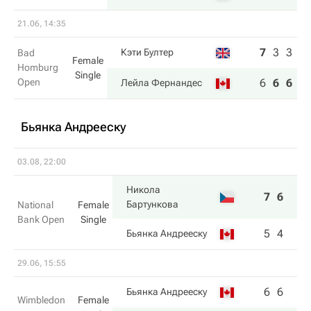
21.06, 14:35
7
3
3
Кэти Бултер
Bad
Female
Homburg
Single
Open
6
6
6
Лейла Фернандес
Бьянка Андрееску
03.08, 22:00
Никола
7
6
Бартункова
National
Female
Bank Open
Single
5
4
Бьянка Андрееску
29.06, 15:55
6
6
Бьянка Андрееску
Wimbledon
Female