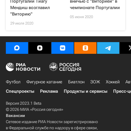
Португалии Тиагу
вничью с "Виторией" в
Мендиш возглавил
чемпионате Португалии
"Виторию"
05 июня 2020
29 июля 2020
Футбол
Фигурное катание
Биатлон
ЗОЖ
Хоккей
Ав
Спецпроекты
Реклама
Продукты и сервисы
Пресс-ц
Версия 2023.1 Beta
© 2026 МИА «Россия сегодня»
Вакансии
Сетевое издание РИА Новости зарегистрировано
в Федеральной службе по надзору в сфере связи,