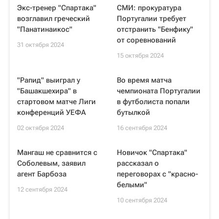
Экс-тренер "Спартака"
СМИ: прокуратура
возглавил греческий
Португалии требует
"Панатинаикос"
отстранить "Бенфику"
от соревнований
31 октября 2024
15 октября 2024
"Рапид" выиграл у
Во время матча
"Башакшехира" в
чемпионата Португалии
стартовом матче Лиги
в футболиста попали
конференций УЕФА
бутылкой
02 октября 2024
16 сентября 2024
Мангаш не сравнится с
Новичок "Спартака"
Соболевым, заявил
рассказал о
агент Барбоза
переговорах с "красно-
белыми"
12 сентября 2024
10 сентября 2024