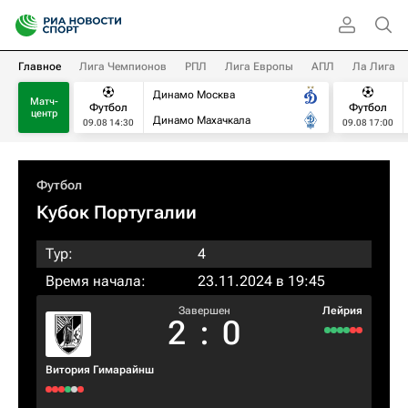
Главное
Лига Чемпионов
РПЛ
Лига Европы
АПЛ
Ла Лига
Динамо Москва
Матч-
Футбол
Футбол
центр
Динамо Махачкала
09.08 14:30
09.08 17:00
Футбол
Кубок Португалии
Тур:
4
Время начала:
23.11.2024 в 19:45
Завершен
Лейрия
2
:
0
Витория Гимарайнш