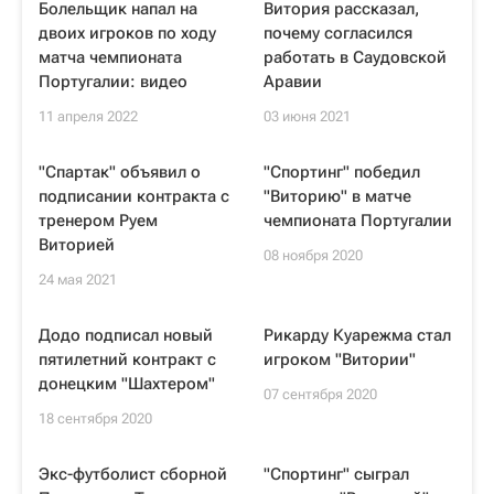
Болельщик напал на
Витория рассказал,
двоих игроков по ходу
почему согласился
матча чемпионата
работать в Саудовской
Португалии: видео
Аравии
11 апреля 2022
03 июня 2021
"Спартак" объявил о
"Спортинг" победил
подписании контракта с
"Виторию" в матче
тренером Руем
чемпионата Португалии
Виторией
08 ноября 2020
24 мая 2021
Додо подписал новый
Рикарду Куарежма стал
пятилетний контракт с
игроком "Витории"
донецким "Шахтером"
07 сентября 2020
18 сентября 2020
Экс-футболист сборной
"Спортинг" сыграл