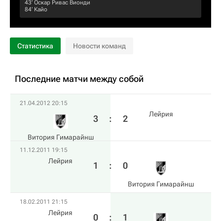
43‎’‎
Оскар Ривас Вионди
84‎’‎
Кайо
Статистика
Новости команд
Последние матчи между собой
21.04.2012 20:15
Лейрия
3
:
2
Витория Гимарайнш
11.12.2011 19:15
Лейрия
1
:
0
Витория Гимарайнш
18.02.2011 21:15
Лейрия
0
:
1