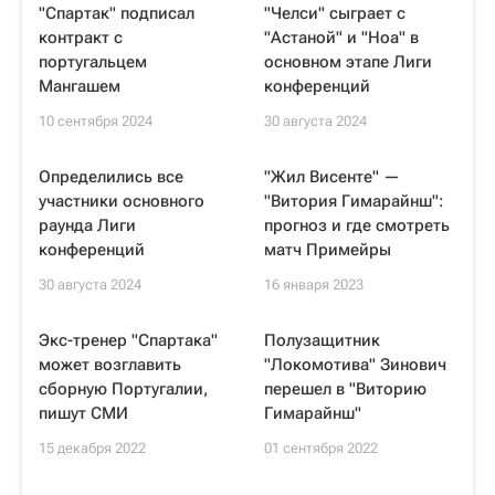
"Спартак" подписал
"Челси" сыграет с
контракт с
"Астаной" и "Ноа" в
португальцем
основном этапе Лиги
Мангашем
конференций
10 сентября 2024
30 августа 2024
Определились все
"Жил Висенте" —
участники основного
"Витория Гимарайнш":
раунда Лиги
прогноз и где смотреть
конференций
матч Примейры
30 августа 2024
16 января 2023
Экс-тренер "Спартака"
Полузащитник
может возглавить
"Локомотива" Зинович
сборную Португалии,
перешел в "Виторию
пишут СМИ
Гимарайнш"
15 декабря 2022
01 сентября 2022