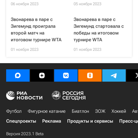
06 ноября 2023
05 ноября 2023
Звонарева в паре с
Звонарева в паре с
Зигемунд проиграла
Зигемунд стартовала с
второй матч на
победы на итоговом
итоговом турнире WTA
турнире WTA
01 ноября 2023
01 ноября 2023
Футбол
Фигурное катание
Биатлон
ЗОЖ
Хоккей
Ав
Спецпроекты
Реклама
Продукты и сервисы
Пресс-ц
Версия 2023.1 Beta