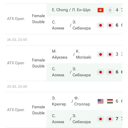
4
7
E. Chong
Л. Ен-Шуо
Female
ATX Open
Double
С.
Э.
6
6
Аояма
Сибахара
26.02, 23:05
М.
K.
3
3
Айукава
Morisaki
Female
ATX Open
Double
С.
Э.
6
6
Аояма
Сибахара
25.02, 23:00
Э.
Ф.
6
6
Крюгер
Столлар
Female
ATX Open
Double
С.
Э.
7
7
Аояма
Сибахара