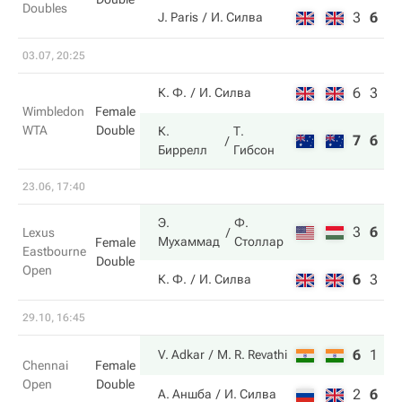
Doubles
3
6
3
J. Paris
И. Силва
03.07, 20:25
6
3
К. Ф.
И. Силва
Wimbledon
Female
WTA
Double
К.
Т.
7
6
Биррелл
Гибсон
23.06, 17:40
Э.
Ф.
3
6
1
Lexus
Мухаммад
Столлар
Female
Eastbourne
Double
Open
6
3
5
К. Ф.
И. Силва
29.10, 16:45
6
1
1
V. Adkar
M. R. Revathi
Chennai
Female
Open
Double
2
6
7
А. Аншба
И. Силва