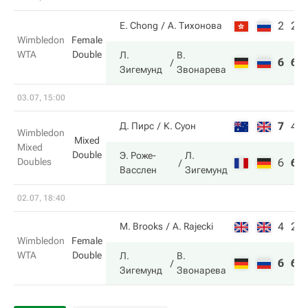
2
2
E. Chong
А. Тихонова
Wimbledon
Female
WTA
Double
Л.
В.
6
6
Зигемунд
Звонарева
03.07, 15:00
7
4
Д. Пирс
К. Суон
Wimbledon
Mixed
Mixed
Double
Э. Роже-
Л.
Doubles
6
6
Васслен
Зигемунд
02.07, 18:40
4
2
M. Brooks
A. Rajecki
Wimbledon
Female
WTA
Double
Л.
В.
6
6
Зигемунд
Звонарева