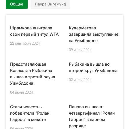
Общее
Лаура Зигемунд
Шрамкова выиграла
Кудерметова
свой первый титул WTA
завершила выступление
на Уимблдоне
22 сентября 2024
09 июля 2024
Представляющая
Рыбакина вышла во
Казахстан Рыбакина
второй круг Уимблдона
вышла в третий раунд
02 июля 2024
Уимблдона
04 июля 2024
Стали известны
Панова вышла в
победители "Ролан
четвертьфинал "Ролан
Гаррос" в миксте
Гаррос" в парном
разряде
06 июня 2024