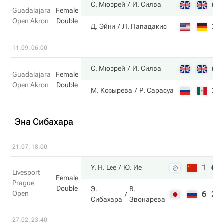
6
С. Мюррей
И. Силва
Guadalajara
Female
Open Akron
Double
3
Д. Эйни
Л. Пападакис
11.09, 06:00
6
С. Мюррей
И. Силва
Guadalajara
Female
Open Akron
Double
3
М. Козырева
Р. Сарасуа
Эна Сибахара
21.07, 18:00
1
6
Y. H. Lee
Ю. Ие
Livesport
Female
Prague
Double
Э.
В.
Open
6
2
Сибахара
Звонарева
27.02, 23:40