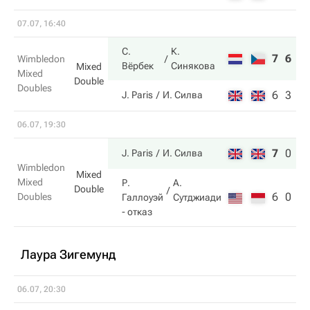
07.07, 16:40
С.
К.
7
6
Wimbledon
Вёрбек
Синякова
Mixed
Mixed
Double
Doubles
6
3
J. Paris
И. Силва
06.07, 19:30
7
0
J. Paris
И. Силва
Wimbledon
Mixed
Mixed
Р.
А.
Double
6
0
Doubles
Галлоуэй
Сутджиади
- отказ
Лаура Зигемунд
06.07, 20:30