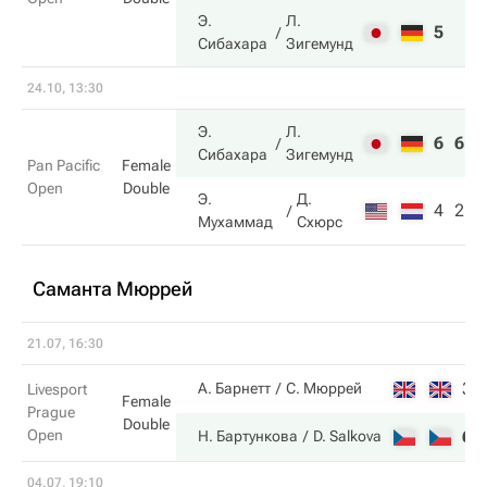
Э.
Л.
5
Сибахара
Зигемунд
24.10, 13:30
Э.
Л.
6
6
Сибахара
Зигемунд
Pan Pacific
Female
Open
Double
Э.
Д.
4
2
Мухаммад
Схюрс
Саманта Мюррей
21.07, 16:30
3
А. Барнетт
С. Мюррей
Livesport
Female
Prague
Double
Open
6
Н. Бартункова
D. Salkova
04.07, 19:10