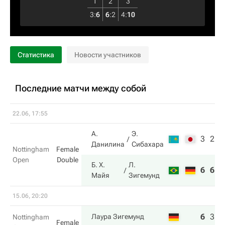
1
2
3
3
:
6
6
:
2
4
:
10
Статистика
Новости участников
Последние матчи между собой
22.06, 17:55
А.
Э.
3
2
Данилина
Сибахара
Nottingham
Female
Open
Double
Б. Х.
Л.
6
6
Майя
Зигемунд
15.06, 20:20
6
3
6
Лаура Зигемунд
Nottingham
Female