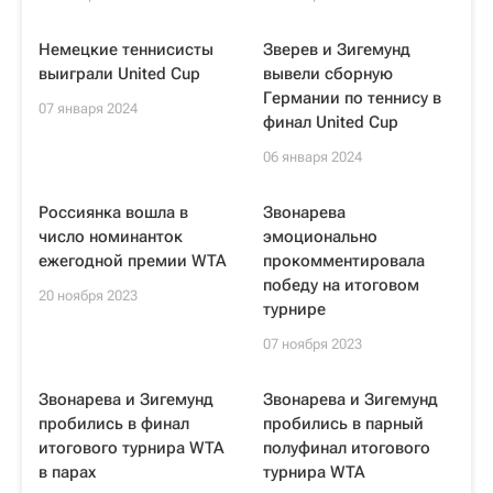
Немецкие теннисисты
Зверев и Зигемунд
выиграли United Cup
вывели сборную
Германии по теннису в
07 января 2024
финал United Cup
06 января 2024
Россиянка вошла в
Звонарева
число номинанток
эмоционально
ежегодной премии WTA
прокомментировала
победу на итоговом
20 ноября 2023
турнире
07 ноября 2023
Звонарева и Зигемунд
Звонарева и Зигемунд
пробились в финал
пробились в парный
итогового турнира WTA
полуфинал итогового
в парах
турнира WTA