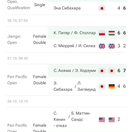
Open,
Single
Qualification
4
6
4
Эна Сибахара
30.10, 07:05
6
6
К. Питер
Ф. Столлар
Jiangxi
Female
Open
Double
3
2
С. Мюррей
И. Силва
27.10, 08:45
6
7
С. Аояма
Э. Ходзуми
Pan Pacific
Female
Open
Double
Э.
Л.
4
6
Сибахара
Зигемунд
26.10, 10:15
С.
Б. Маттек-
2
Кенин
Сандс
Pan Pacific
Female
- отказ
Open
Double