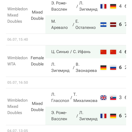
Э. Роже-
Л.
4
6
Wimbledon
Васслен
Зигемунд
Mixed
Mixed
Double
Doubles
М.
Е.
6
7
Аревало
Остапенко
06.07, 15:40
4
6
Ц. Синью
С. Ифань
Wimbledon
Female
WTA
Double
Л.
В.
6
2
Зигемунд
Звонарева
05.07, 16:50
Л.
Т.
3
6
Wimbledon
Гласспол
Михаликова
Mixed
Mixed
Double
Doubles
Э. Роже-
Л.
6
7
Васслен
Зигемунд
04.07, 13:05