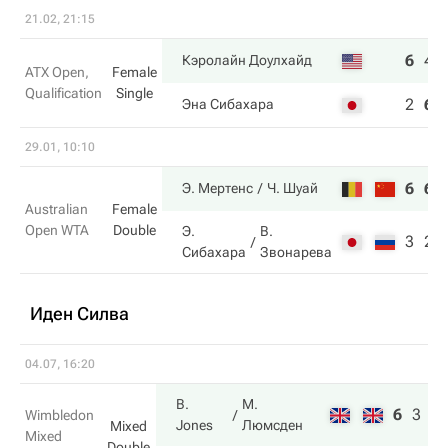
21.02, 21:15
6
4
Кэролайн Доулхайд
ATX Open,
Female
Qualification
Single
2
6
Эна Сибахара
29.01, 10:10
6
6
Э. Мертенс
Ч. Шуай
Australian
Female
Open WTA
Double
Э.
В.
3
2
Сибахара
Звонарева
Иден Силва
04.07, 16:20
B.
М.
6
3
6
Wimbledon
Jones
Люмсден
Mixed
Mixed
Double