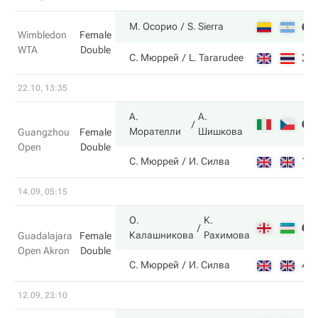
6
М. Осорио
S. Sierra
Wimbledon
Female
WTA
Double
3
С. Мюррей
L. Tararudee
22.10, 13:35
А.
А.
6
Морателли
Шишкова
Guangzhou
Female
Open
Double
1
С. Мюррей
И. Силва
14.09, 05:15
О.
К.
6
Калашникова
Рахимова
Guadalajara
Female
Open Akron
Double
4
С. Мюррей
И. Силва
12.09, 23:10