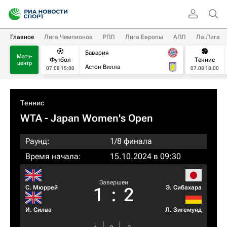
Главное
Лига Чемпионов
РПЛ
Лига Европы
АПЛ
Ла Лига
Бавария
Матч-
Футбол
Теннис
центр
Астон Вилла
07.08 15:00
07.08 18:00
Теннис
WTA
- Japan Women's Open
Раунд:
1/8 финала
Время начала:
15.10.2024 в 09:30
Завершен
С. Мюррей
Э. Сибахара
1
:
2
И. Силва
Л. Зигемунд