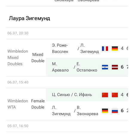
Лаура Зигемунд
06.07, 20:30
Э. Роже-
Л.
4
6
Wimbledon
Васслен
Зигемунд
Mixed
Mixed
Double
Doubles
М.
Е.
6
7
Аревало
Остапенко
06.07, 15:40
4
6
Ц. Синью
С. Ифань
Wimbledon
Female
WTA
Double
Л.
В.
6
2
Зигемунд
Звонарева
05.07, 16:50