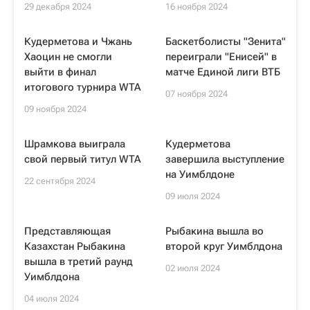
29 декабря 2024
16 ноября 2024
Кудерметова и Чжань
Баскетболисты "Зенита"
Хаоцин не смогли
переиграли "Енисей" в
выйти в финал
матче Единой лиги ВТБ
итогового турнира WTA
07 ноября 2024
09 ноября 2024
Шрамкова выиграла
Кудерметова
свой первый титул WTA
завершила выступление
на Уимблдоне
22 сентября 2024
09 июля 2024
Представляющая
Рыбакина вышла во
Казахстан Рыбакина
второй круг Уимблдона
вышла в третий раунд
02 июля 2024
Уимблдона
04 июля 2024