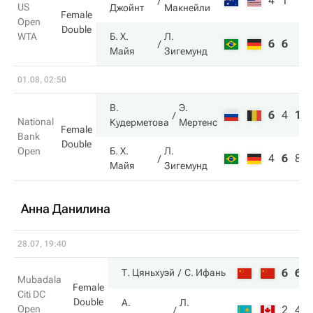
4
1
US
Джойнт
Макнейли
Female
Open
Double
WTA
Б. Х.
Л.
6
6
Майя
Зигемунд
01.08, 02:50
В.
Э.
6
4
10
National
Кудерметова
Мертенс
Female
Bank
Double
Open
Б. Х.
Л.
4
6
8
Майя
Зигемунд
Анна Данилина
28.07, 19:40
6
6
Т. Цяньхуэй
С. Ифань
Mubadala
Female
Citi DC
Double
А.
Л.
Open
2
4