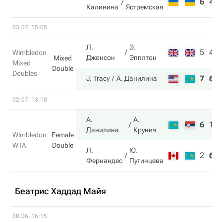
6
4
Калинина
Ястремская
03.07, 15:05
Л.
Э.
5
4
Wimbledon
Джонсон
Эпплтон
Mixed
Mixed
Double
Doubles
7
6
J. Tracy
А. Данилина
02.07, 13:10
А.
А.
6
1
Данилина
Крунич
Wimbledon
Female
WTA
Double
Л.
Ю.
2
6
Фернандес
Путинцева
Беатрис Хаддад Майя
30.06, 16:15