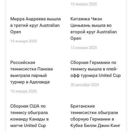
15 января 2025
Мирра Андреева вышла
Китаянка Чжэн
в третий круг Australian
Циньвэнь вышла во
Open
второй круг Australian
Open
15 января 2025
12 января 2025
Российская
Сборная Германии по
теннисистка Панова
теннису вышла в плей-
выиграла парный
офф турнира United Cup
турнир в Аделаиде
30 декабря 2024
10 января 2025
Сборная США по
Британские
теннису обыграла
теннисистки обыграли
команду Канады в
сборную Германии в
матче United Cup
Кубке Билли Джин Кинг