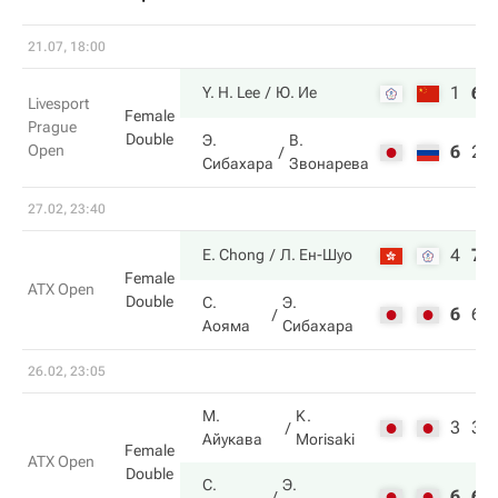
21.07, 18:00
1
6
Y. H. Lee
Ю. Ие
Livesport
Female
Prague
Double
Э.
В.
Open
6
2
Сибахара
Звонарева
27.02, 23:40
4
7
E. Chong
Л. Ен-Шуо
Female
ATX Open
Double
С.
Э.
6
6
Аояма
Сибахара
26.02, 23:05
М.
K.
3
3
Айукава
Morisaki
Female
ATX Open
Double
С.
Э.
6
6