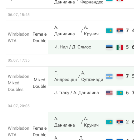
Данилина
Фернандес
06.07, 15:45
А.
А.
7
4
Данилина
Крунич
Wimbledon
Female
WTA
Double
5
6
И. Нил
Д. Олмос
05.07, 17:35
Г.
А.
7
5
Wimbledon
Андреоцци
Сутджиади
Mixed
Mixed
Double
Doubles
6
7
J. Tracy
А. Данилина
04.07, 20:05
А.
А.
2
6
Данилина
Крунич
Wimbledon
Female
WTA
Double
А.
Д.