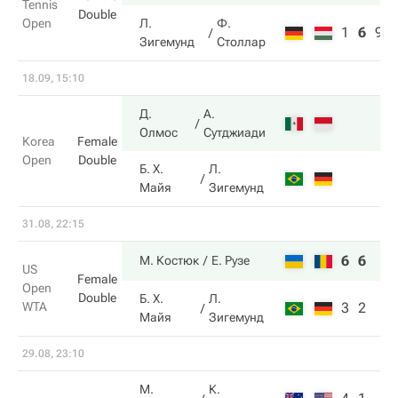
Tennis
Double
Open
Л.
Ф.
1
6
9
Зигемунд
Столлар
18.09, 15:10
Д.
А.
Олмос
Сутджиади
Korea
Female
Open
Double
Б. Х.
Л.
Майя
Зигемунд
31.08, 22:15
6
6
М. Костюк
Е. Рузе
US
Female
Open
Double
Б. Х.
Л.
WTA
3
2
Майя
Зигемунд
29.08, 23:10
М.
К.