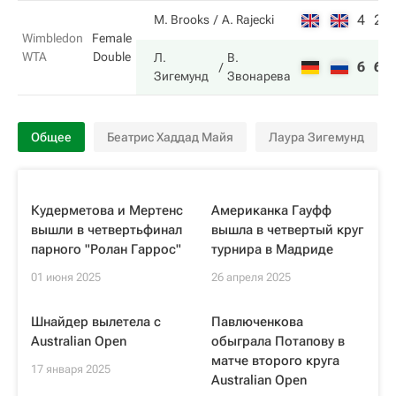
4
2
M. Brooks
A. Rajecki
Wimbledon
Female
WTA
Double
Л.
В.
6
6
Зигемунд
Звонарева
Общее
Беатрис Хаддад Майя
Лаура Зигемунд
Кудерметова и Мертенс
Американка Гауфф
вышли в четвертьфинал
вышла в четвертый круг
парного "Ролан Гаррос"
турнира в Мадриде
01 июня 2025
26 апреля 2025
Шнайдер вылетела с
Павлюченкова
Australian Open
обыграла Потапову в
матче второго круга
17 января 2025
Australian Open