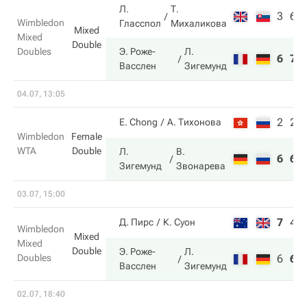
Л.
Т.
3
6
Wimbledon
Гласспол
Михаликова
Mixed
Mixed
Double
Doubles
Э. Роже-
Л.
6
7
Васслен
Зигемунд
04.07, 13:05
2
2
E. Chong
А. Тихонова
Wimbledon
Female
WTA
Double
Л.
В.
6
6
Зигемунд
Звонарева
03.07, 15:00
7
4
Д. Пирс
К. Суон
Wimbledon
Mixed
Mixed
Double
Э. Роже-
Л.
Doubles
6
6
Васслен
Зигемунд
02.07, 18:40