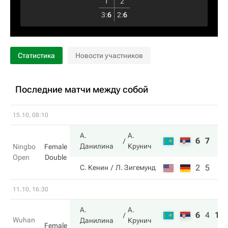
1
2
3
:
6
2
:
6
Статистика
Новости участников
Последние матчи между собой
15.10, 08:10
А.
А.
6
7
Данилина
Крунич
Ningbo
Female
Open
Double
2
5
С. Кенин
Л. Зигемунд
11.10, 16:30
А.
А.
6
4
11
Wuhan
Данилина
Крунич
Female