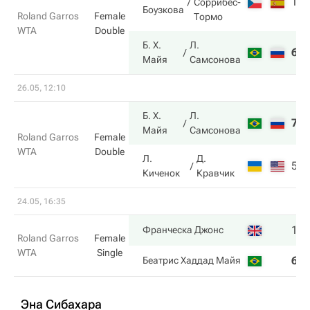
1
Соррибес-
Боузкова
Roland Garros
Female
Тормо
WTA
Double
Б. Х.
Л.
6
Майя
Самсонова
26.05, 12:10
Б. Х.
Л.
7
Майя
Самсонова
Roland Garros
Female
WTA
Double
Л.
Д.
5
Киченок
Кравчик
24.05, 16:35
1
Франческа Джонс
Roland Garros
Female
WTA
Single
6
Беатрис Хаддад Майя
Эна Сибахара