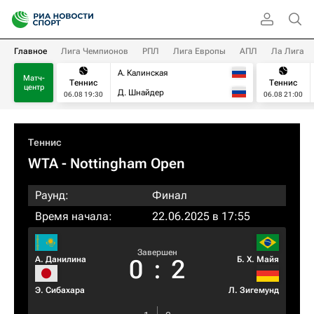
Главное
Лига Чемпионов
РПЛ
Лига Европы
АПЛ
Ла Лига
А. Калинская
Матч-
Теннис
Теннис
центр
Д. Шнайдер
06.08 19:30
06.08 21:00
Теннис
WTA
- Nottingham Open
Раунд:
Финал
Время начала:
22.06.2025 в 17:55
Завершен
А. Данилина
Б. Х. Майя
0
:
2
Э. Сибахара
Л. Зигемунд