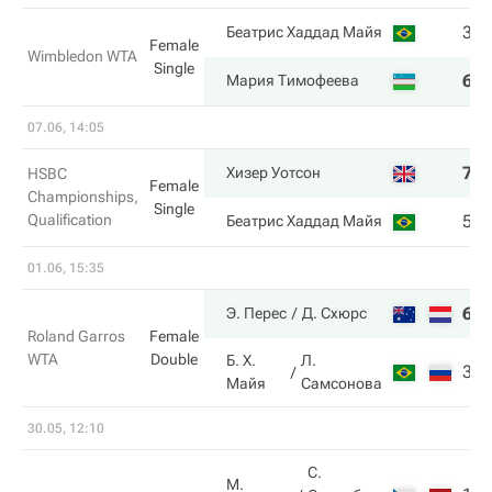
3
Беатрис Хаддад Майя
Female
Wimbledon WTA
Single
6
Мария Тимофеева
07.06, 14:05
7
Хизер Уотсон
HSBC
Female
Championships,
Single
Qualification
5
Беатрис Хаддад Майя
01.06, 15:35
6
Э. Перес
Д. Схюрс
Roland Garros
Female
WTA
Double
Б. Х.
Л.
3
Майя
Самсонова
30.05, 12:10
С.
М.