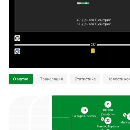
49‎’‎
Дензел Дюмфрис
61‎’‎
Дензел Дюмфрис
28‎’‎
О матче
Трансляция
Статистика
Новости ко
2
Дензел
31
Дюмфрис
Ян-Аурель Биссек
23
Марку
Николо Барелла