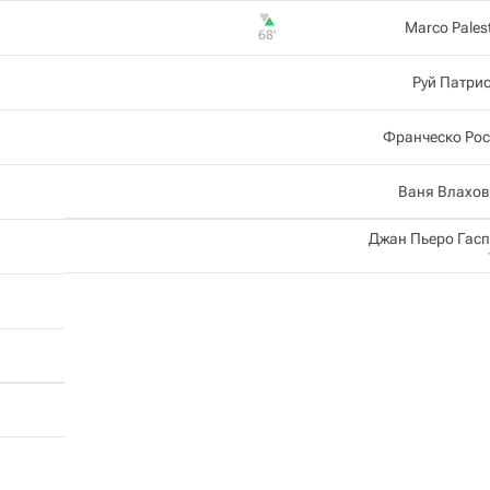
Marco Pales
68‎’‎
Руй Патри
Франческо Рос
Ваня Влахов
Джан Пьеро Гас