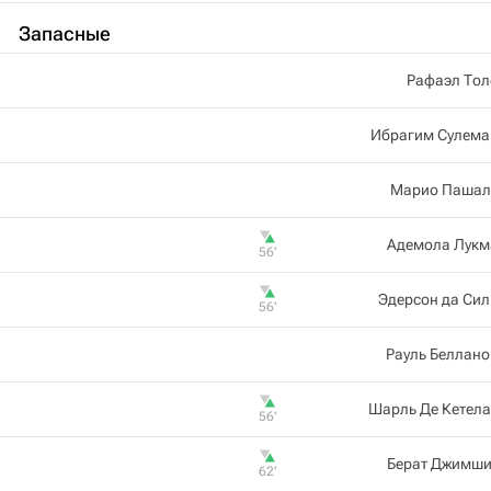
Запасные
Рафаэл Тол
Ибрагим Сулема
Марио Пашал
Адемола Лукм
56‎’‎
Эдерсон да Си
56‎’‎
Рауль Беллан
Шарль Де Кетел
56‎’‎
Берат Джимши
62‎’‎