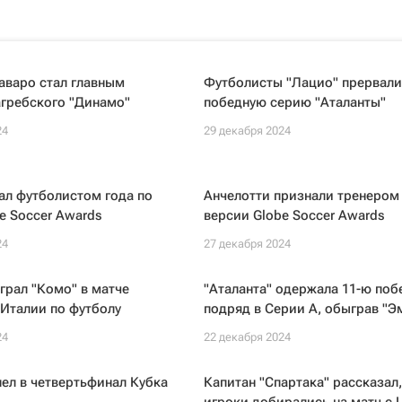
аваро стал главным
Футболисты "Лацио" прервали
агребского "Динамо"
победную серию "Аталанты"
24
29 декабря 2024
ал футболистом года по
Анчелотти признали тренером 
e Soccer Awards
версии Globe Soccer Awards
24
27 декабря 2024
грал "Комо" в матче
"Аталанта" одержала 11-ю поб
Италии по футболу
подряд в Серии А, обыграв "Э
24
22 декабря 2024
ел в четвертьфинал Кубка
Капитан "Спартака" рассказал,