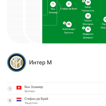
20
6
1
Хакан
Стефан де Врей
Янн
Чалханоглу
Зоммер
22
Генрих
Лау
95
Мхитарян
Мар
Алессандро
32
Бастони
Федерико
Димарко
Интер М
Янн Зоммер
1
Вратарь
Стефан де Врей
6
Защитник