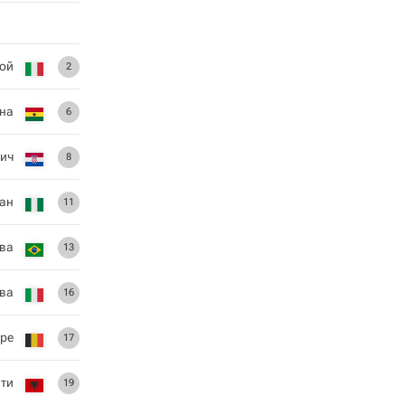
ой
2
на
6
ич
8
ан
11
лва
13
ова
16
аре
17
ти
19