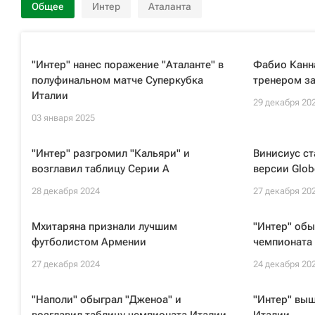
Общее
Интер
Аталанта
"Интер" нанес поражение "Аталанте" в
Фабио Канн
полуфинальном матче Суперкубка
тренером з
Италии
29 декабря 20
03 января 2025
"Интер" разгромил "Кальяри" и
Винисиус ст
возглавил таблицу Серии А
версии Glob
28 декабря 2024
27 декабря 20
Мхитаряна признали лучшим
"Интер" обы
футболистом Армении
чемпионата 
27 декабря 2024
24 декабря 20
"Наполи" обыграл "Дженоа" и
"Интер" выш