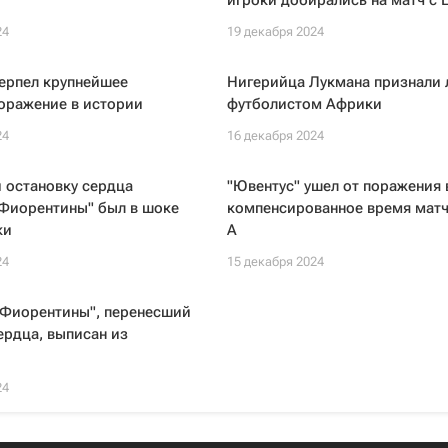
игроки добирались на матч с
24
19 декабря 2024
ерпел крупнейшее
Нигерийца Лукмана признали
оражение в истории
футболистом Африки
24
16 декабря 2024
 остановку сердца
"Ювентус" ушел от поражения 
"Фиорентины" был в шоке
компенсированное время мат
ки
А
24
15 декабря 2024
"Фиорентины", перенесший
ердца, выписан из
24