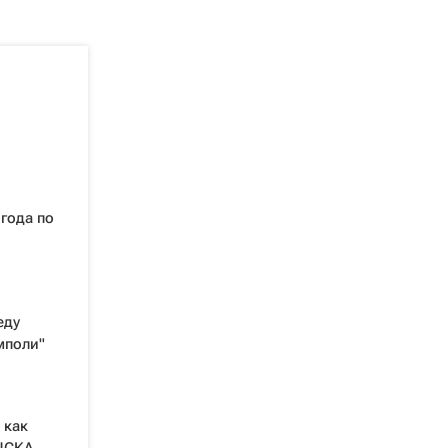
года по
еду
мполи"
 как