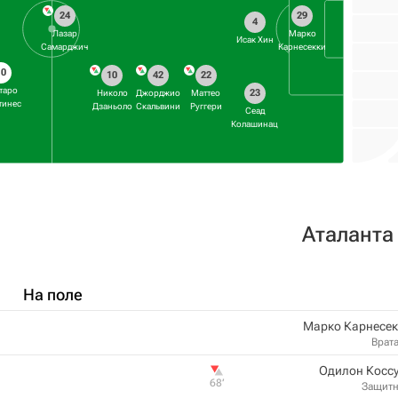
24
29
4
Лазар
Марко
Исак Хин
Самарджич
Карнесекки
10
10
42
22
таро
23
Николо
Джорджио
Маттео
тинес
Дзаньоло
Скальвини
Руггери
Сеад
Колашинац
Аталанта
На поле
Марко Карнесек
Врат
Одилон Косс
68‎’‎
Защит