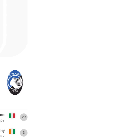
ки
29
арь
уну
3
ник