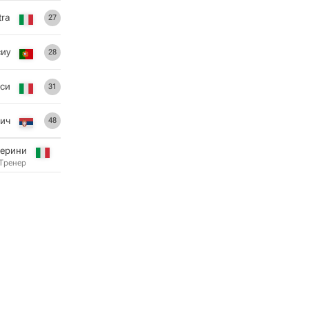
tra
27
сиу
28
си
31
ич
48
перини
Тренер