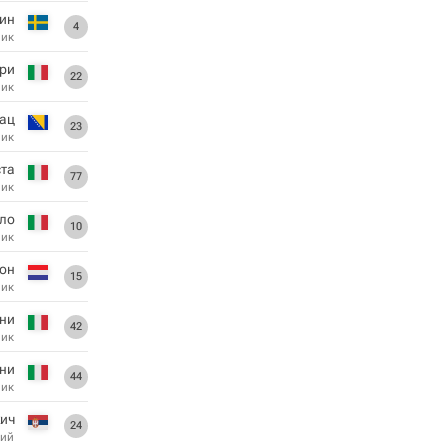
Хин
4
ник
ери
22
ник
ац
23
ник
та
77
ник
ло
10
ник
Рон
15
ник
ни
42
ник
ни
44
ник
ич
24
ий