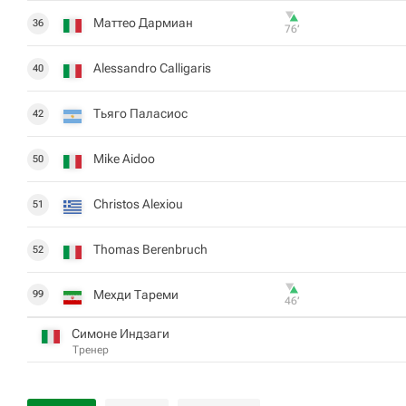
Маттео Дармиан
36
76‎’‎
Alessandro Calligaris
40
Тьяго Паласиос
42
Mike Aidoo
50
Christos Alexiou
51
Thomas Berenbruch
52
Мехди Тареми
99
46‎’‎
Симоне Индзаги
Тренер