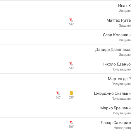
Исак 
Защит
Маттео Ругг
56‎’‎
Защит
Сеад Колашин
Защит
Давиде Дзаппакос
Защит
Николо Дзаньо
56‎’‎
Полузащит
Мартен де 
Полузащит
Джорджио Скальви
62‎’‎
28‎’‎
Полузащит
Марко Брешани
Полузащит
Лазар Самардж
56‎’‎
Нападающ