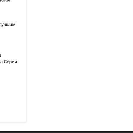
 ЦСКА
 лучшим
в
ча Серии