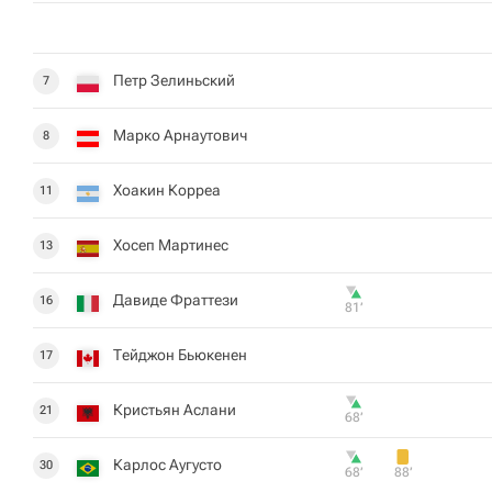
Петр Зелиньский
7
Марко Арнаутович
8
Хоакин Корреа
11
Хосеп Мартинес
13
Давиде Фраттези
16
81‎’‎
Тейджон Бьюкенен
17
Кристьян Аслани
21
68‎’‎
Карлос Аугусто
30
68‎’‎
88‎’‎