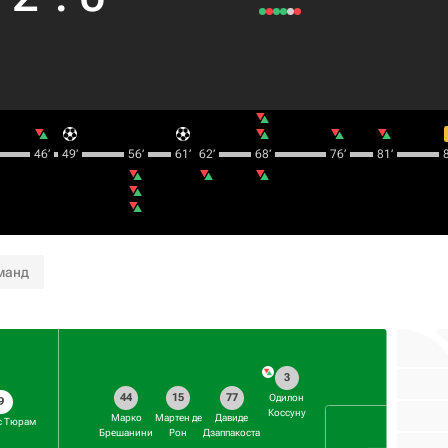
46‎’‎
49‎’‎
56‎’‎
61‎’‎
62‎’‎
68‎’‎
76‎’‎
81‎’‎
8
манд
3
44
15
77
Одилон
9
Коссуну
Марко
Мартен де
Давиде
с Тюрам
Брешанини
Рон
Дзаппакоста