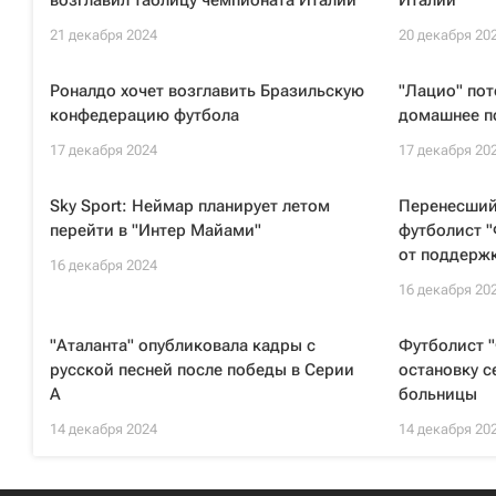
возглавил таблицу чемпионата Италии
Италии
21 декабря 2024
20 декабря 20
Роналдо хочет возглавить Бразильскую
"Лацио" пот
конфедерацию футбола
домашнее п
17 декабря 2024
17 декабря 20
Sky Sport: Неймар планирует летом
Перенесший
перейти в "Интер Майами"
футболист 
от поддерж
16 декабря 2024
16 декабря 20
"Аталанта" опубликовала кадры с
Футболист 
русской песней после победы в Серии
остановку с
А
больницы
14 декабря 2024
14 декабря 20