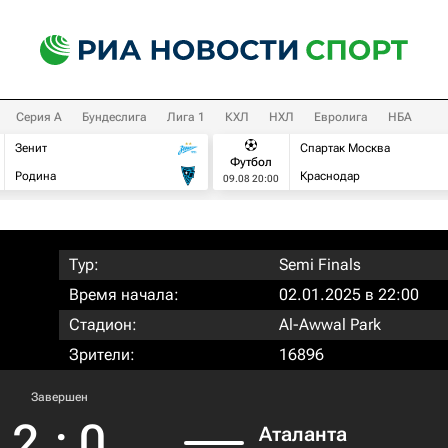
Серия А
Бундеслига
Лига 1
КХЛ
НХЛ
Евролига
НБА
Зенит
Спартак Москва
Футбол
Родина
Краснодар
09.08 20:00
Тур:
Semi Finals
Время начала:
02.01.2025 в 22:00
Стадион:
Al-Awwal Park
Зрители:
16896
Завершен
2
:
0
Аталанта