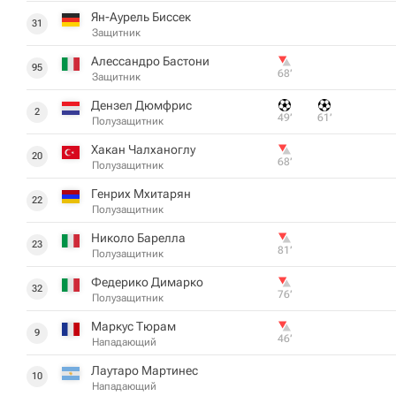
Ян-Аурель Биссек
31
Защитник
Алессандро Бастони
95
68‎’‎
Защитник
Дензел Дюмфрис
2
49‎’‎
61‎’‎
Полузащитник
Хакан Чалханоглу
20
68‎’‎
Полузащитник
Генрих Мхитарян
22
Полузащитник
Николо Барелла
23
81‎’‎
Полузащитник
Федерико Димарко
32
76‎’‎
Полузащитник
Маркус Тюрам
9
46‎’‎
Нападающий
Лаутаро Мартинес
10
Нападающий