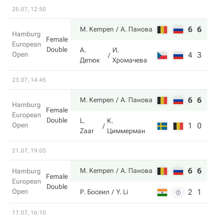
25.07, 12:50
6
6
M. Kempen
А. Панова
Hamburg
Female
European
Double
А.
И.
Open
4
3
Детюк
Хромачева
23.07, 14:45
6
6
M. Kempen
А. Панова
Hamburg
Female
European
Double
L.
К.
Open
1
0
Zaar
Циммерман
21.07, 19:05
6
6
M. Kempen
А. Панова
Hamburg
Female
European
Double
Open
2
1
Р. Босеил
Y. Li
17.07, 16:10