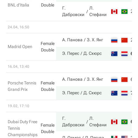
BNL d'Italia
Double
Г.
Л.
2
Дабровски
Стефани
24.04, 16:50
2
А. Панова
З. Х. Янг
Female
Madrid Open
Double
6
Э. Перес
Д. Схюрс
16.04, 13:40
6
А. Панова
З. Х. Янг
Porsche Tennis
Female
Grand Prix
Double
7
Э. Перес
Д. Схюрс
19.02, 17:10
Г.
Л.
6
Dubai Duty Free
Дабровски
Стефани
Female
Tennis
Double
Championships
2
Д. Олмос
Д. Пегула