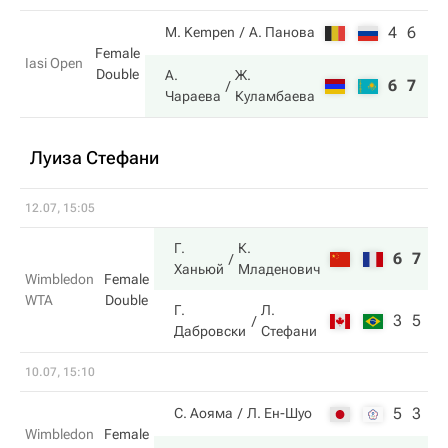
4
6
M. Kempen
А. Панова
Female
Iasi Open
Double
А.
Ж.
6
7
Чараева
Куламбаева
Луиза Стефани
12.07, 15:05
Г.
К.
6
7
Ханьюй
Младенович
Wimbledon
Female
WTA
Double
Г.
Л.
3
5
Дабровски
Стефани
10.07, 15:10
5
3
С. Аояма
Л. Ен-Шуо
Wimbledon
Female