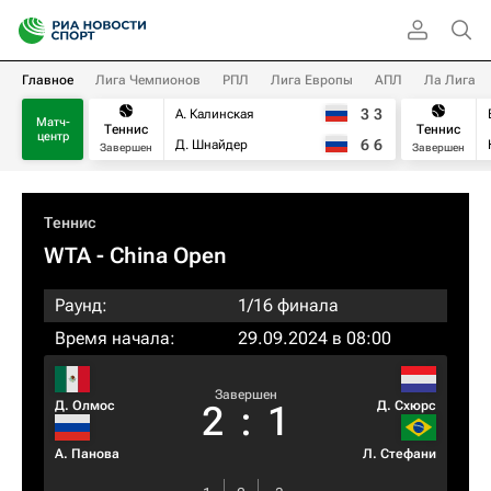
Главное
Лига Чемпионов
РПЛ
Лига Европы
АПЛ
Ла Лига
3
3
А. Калинская
Матч-
Теннис
Теннис
центр
6
6
Д. Шнайдер
Завершен
Завершен
Теннис
WTA
- China Open
Раунд:
1/16 финала
Время начала:
29.09.2024 в 08:00
Завершен
Д. Олмос
Д. Схюрс
2
:
1
А. Панова
Л. Стефани