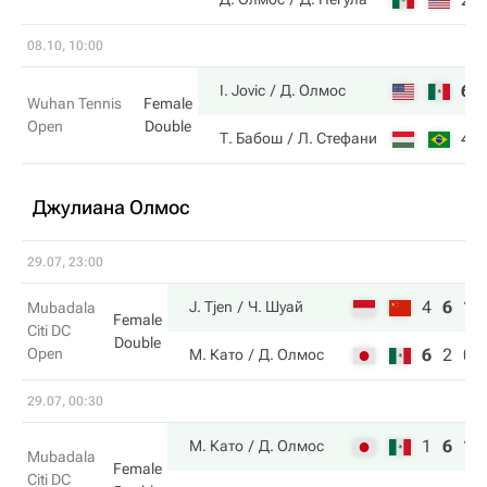
08.10, 10:00
6
I. Jovic
Д. Олмос
Wuhan Tennis
Female
Open
Double
4
Т. Бабош
Л. Стефани
Джулиана Олмос
29.07, 23:00
4
6
10
J. Tjen
Ч. Шуай
Mubadala
Female
Citi DC
Double
Open
6
2
0
М. Като
Д. Олмос
29.07, 00:30
1
6
11
М. Като
Д. Олмос
Mubadala
Female
Citi DC