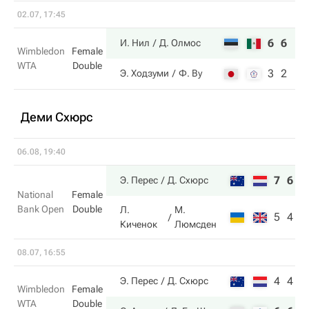
02.07, 17:45
6
6
И. Нил
Д. Олмос
Wimbledon
Female
WTA
Double
3
2
Э. Ходзуми
Ф. Ву
Деми Схюрс
06.08, 19:40
7
6
Э. Перес
Д. Схюрс
National
Female
Bank Open
Double
Л.
М.
5
4
Киченок
Люмсден
08.07, 16:55
4
4
Э. Перес
Д. Схюрс
Wimbledon
Female
WTA
Double