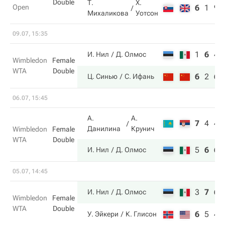
Double
Т.
Х.
Open
6
1
9
Михаликова
Уотсон
09.07, 15:35
1
6
4
И. Нил
Д. Олмос
Wimbledon
Female
WTA
Double
6
2
6
Ц. Синью
С. Ифань
06.07, 15:45
А.
А.
7
4
4
Данилина
Крунич
Wimbledon
Female
WTA
Double
5
6
6
И. Нил
Д. Олмос
05.07, 14:45
3
7
6
И. Нил
Д. Олмос
Wimbledon
Female
WTA
Double
6
5
4
У. Эйкери
К. Глисон