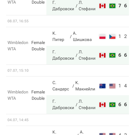
WTA
Double
Г.
Л.
7
6
Дабровски
Стефани
08.07, 16:55
К.
А.
1
2
Питер
Шишкова
Wimbledon
Female
WTA
Double
Г.
Л.
6
6
Дабровски
Стефани
07.07, 15:10
С.
К.
1
4
Сандерс
Макнейли
Wimbledon
Female
WTA
Double
Г.
Л.
6
6
Дабровски
Стефани
04.07, 14:45
К.
А.