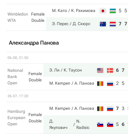
5
5
М. Като
К. Рахимова
Wimbledon
Female
WTA
Double
7
7
Э. Перес
Д. Схюрс
Александра Панова
06.08, 21:50
6
7
Э. Ли
К. Таусон
National
Female
Bank
Double
Open
2
5
M. Kempen
А. Панова
26.07, 17:20
7
3
5
M. Kempen
А. Панова
Hamburg
Female
European
Double
Д.
N.
Open
5
6
10
Якупович
Radisic