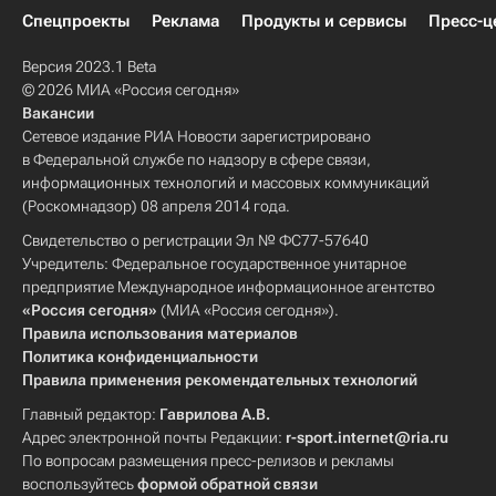
Спецпроекты
Реклама
Продукты и сервисы
Пресс-ц
Версия 2023.1 Beta
© 2026 МИА «Россия сегодня»
Вакансии
Сетевое издание РИА Новости зарегистрировано
в Федеральной службе по надзору в сфере связи,
информационных технологий и массовых коммуникаций
(Роскомнадзор) 08 апреля 2014 года.
Свидетельство о регистрации Эл № ФС77-57640
Учредитель: Федеральное государственное унитарное
предприятие Международное информационное агентство
«Россия сегодня»
(МИА «Россия сегодня»).
Правила использования материалов
Политика конфиденциальности
Правила применения рекомендательных технологий
Главный редактор:
Гаврилова А.В.
Адрес электронной почты Редакции:
r-sport.internet@ria.ru
По вопросам размещения пресс-релизов и рекламы
воспользуйтесь
формой обратной связи