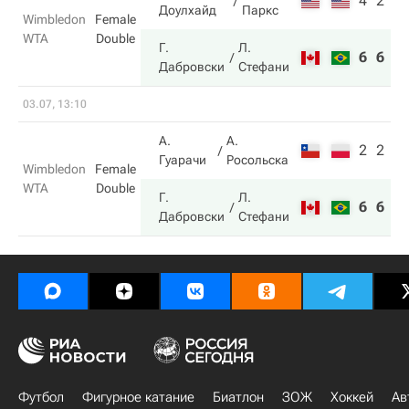
4
2
Доулхайд
Паркс
Wimbledon
Female
WTA
Double
Г.
Л.
6
6
Дабровски
Стефани
03.07, 13:10
А.
А.
2
2
Гуарачи
Росольска
Wimbledon
Female
WTA
Double
Г.
Л.
6
6
Дабровски
Стефани
Футбол
Фигурное катание
Биатлон
ЗОЖ
Хоккей
Ав