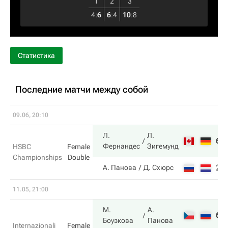
1
2
3
4
:
6
6
:
4
10
:
8
Статистика
Последние матчи между собой
09.06, 20:10
Л.
Л.
6
Фернандес
Зигемунд
HSBC
Female
Championships
Double
2
А. Панова
Д. Схюрс
11.05, 21:00
М.
А.
6
Боузкова
Панова
Internazionali
Female