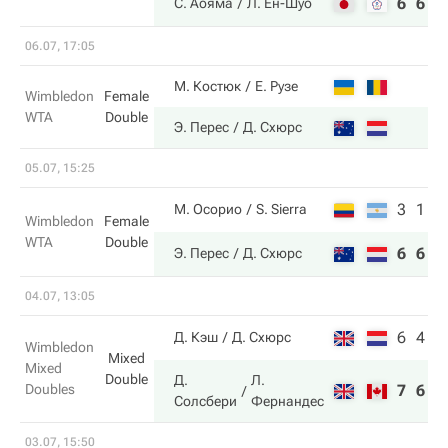
6
6
С. Аояма
Л. Ен-Шуо
06.07, 17:05
М. Костюк
Е. Рузе
Wimbledon
Female
WTA
Double
Э. Перес
Д. Схюрс
05.07, 15:25
3
1
М. Осорио
S. Sierra
Wimbledon
Female
WTA
Double
6
6
Э. Перес
Д. Схюрс
04.07, 13:05
6
4
Д. Кэш
Д. Схюрс
Wimbledon
Mixed
Mixed
Double
Д.
Л.
Doubles
7
6
Солсбери
Фернандес
03.07, 15:50