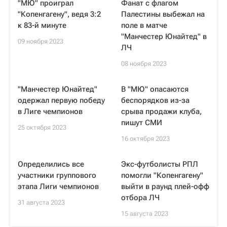
"МЮ" проиграл
Фанат с флагом
"Копенгагену", ведя 3:2
Палестины выбежал на
к 83-й минуте
поле в матче
"Манчестер Юнайтед" в
09 ноября 2023
ЛЧ
08 ноября 2023
"Манчестер Юнайтед"
В "МЮ" опасаются
одержал первую победу
беспорядков из-за
в Лиге чемпионов
срыва продажи клуба,
пишут СМИ
25 октября 2023
16 октября 2023
Определились все
Экс-футболисты РПЛ
участники группового
помогли "Копенгагену"
этапа Лиги чемпионов
выйти в раунд плей-офф
отбора ЛЧ
31 августа 2023
15 августа 2023