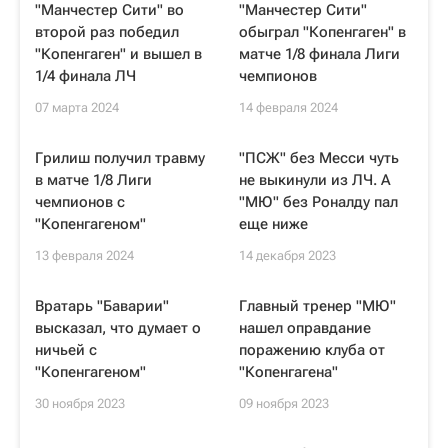
"Манчестер Сити" во
"Манчестер Сити"
второй раз победил
обыграл "Копенгаген" в
"Копенгаген" и вышел в
матче 1/8 финала Лиги
1/4 финала ЛЧ
чемпионов
07 марта 2024
14 февраля 2024
Грилиш получил травму
"ПСЖ" без Месси чуть
в матче 1/8 Лиги
не выкинули из ЛЧ. А
чемпионов с
"МЮ" без Роналду пал
"Копенгагеном"
еще ниже
13 февраля 2024
14 декабря 2023
Вратарь "Баварии"
Главный тренер "МЮ"
высказал, что думает о
нашел оправдание
ничьей с
поражению клуба от
"Копенгагеном"
"Копенгагена"
30 ноября 2023
09 ноября 2023