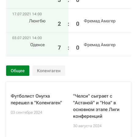
17.07.2021 14:00
Люнгбю
Фремад Амагер
2
:
0
03.07.2021 14:00
Оденсе
Фремад Амагер
7
:
0
Общее
Копенгаген
Футболист Онугха
"Челси" сыграет с
перешел в "Копенгаген"
"Астаной" и "Ноа" в
основном этапе Лиги
03 сентября 2024
конференций
30 августа 2024