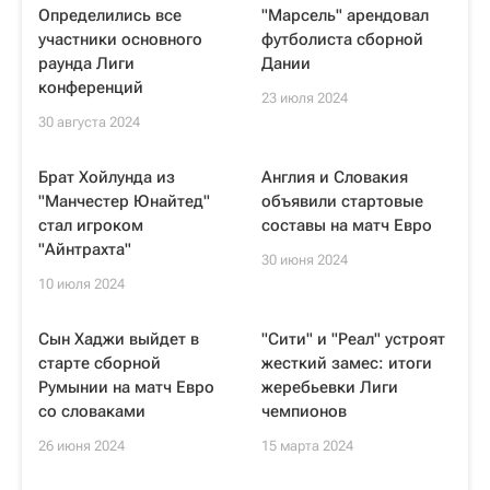
Определились все
"Марсель" арендовал
участники основного
футболиста сборной
раунда Лиги
Дании
конференций
23 июля 2024
30 августа 2024
Брат Хойлунда из
Англия и Словакия
"Манчестер Юнайтед"
объявили стартовые
стал игроком
составы на матч Евро
"Айнтрахта"
30 июня 2024
10 июля 2024
Сын Хаджи выйдет в
"Сити" и "Реал" устроят
старте сборной
жесткий замес: итоги
Румынии на матч Евро
жеребьевки Лиги
со словаками
чемпионов
26 июня 2024
15 марта 2024