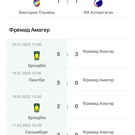
1
:
1
Виктория Пльзень
ФК Копенгаген
Фремад Амагер
24.07.2023 15:00
Фремад Амагер
5
:
3
Брондбю
14.01.2023 15:00
Люнгбю
Фремад Амагер
5
:
0
10.07.2022 13:00
Фремад Амагер
2
:
0
Брондбю
11.02.2022 16:00
Силькеборг
Фремад Амагер
3
:
0