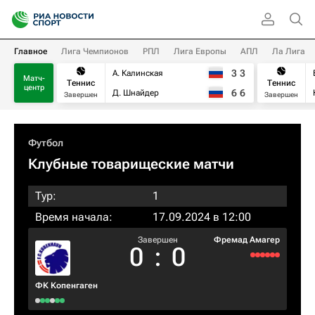
Главное
Лига Чемпионов
РПЛ
Лига Европы
АПЛ
Ла Лига
3
3
А. Калинская
Матч-
Теннис
Теннис
центр
6
6
Д. Шнайдер
Завершен
Завершен
Футбол
Клубные товарищеские матчи
Тур:
1
Время начала:
17.09.2024 в 12:00
Завершен
Фремад Амагер
0
:
0
ФК Копенгаген