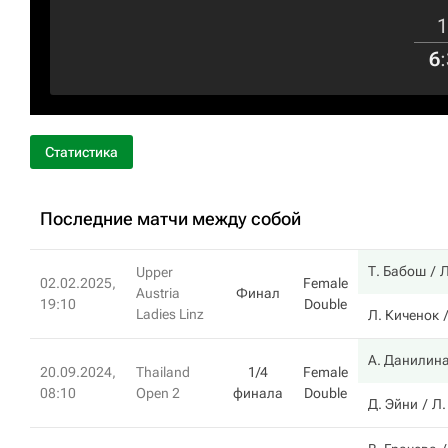
1
6
:
Статистика
Последние матчи между собой
Т. Бабош
Л
Upper
02.02.2025,
Female
Austria
Финал
19:10
Double
Ladies Linz
Л. Киченок
А. Данилин
20.09.2024,
Thailand
1/4
Female
08:10
Open 2
финала
Double
Д. Эйни
Л.