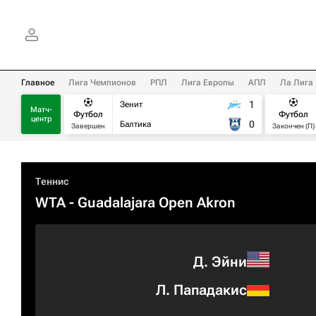
Главное
Лига Чемпионов
РПЛ
Лига Европы
АПЛ
Ла Лига
1
Зенит
Матч-
Футбол
Футбол
центр
0
Балтика
Завершен
Закончен (П)
Теннис
WTA
- Guadalajara Open Akron
Д. Эйни
Л. Пападакис