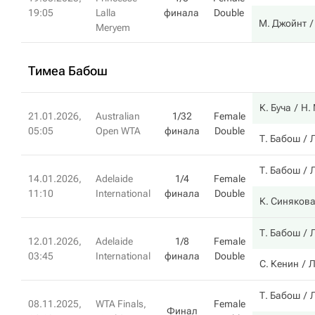
19:05
Lalla
финала
Double
М. Джойнт
Meryem
Тимеа Бабош
К. Буча
Н.
21.01.2026,
Australian
1/32
Female
05:05
Open WTA
финала
Double
Т. Бабош
Т. Бабош
14.01.2026,
Adelaide
1/4
Female
11:10
International
финала
Double
К. Синяков
Т. Бабош
12.01.2026,
Adelaide
1/8
Female
03:45
International
финала
Double
С. Кенин
Л
Т. Бабош
08.11.2025,
WTA Finals,
Female
Финал