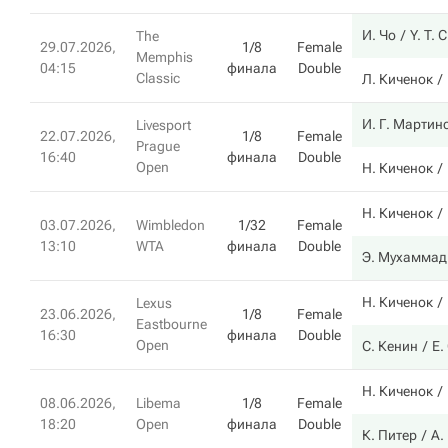
И. Чо
Y. T. 
The
29.07.2026,
1/8
Female
Memphis
04:15
финала
Double
Classic
Л. Киченок
И. Г. Мартин
Livesport
22.07.2026,
1/8
Female
Prague
16:40
финала
Double
Open
Н. Киченок
Н. Киченок
03.07.2026,
Wimbledon
1/32
Female
13:10
WTA
финала
Double
Э. Мухаммад
Н. Киченок
Lexus
23.06.2026,
1/8
Female
Eastbourne
16:30
финала
Double
Open
С. Кенин
Е.
Н. Киченок
08.06.2026,
Libema
1/8
Female
18:20
Open
финала
Double
К. Питер
А.