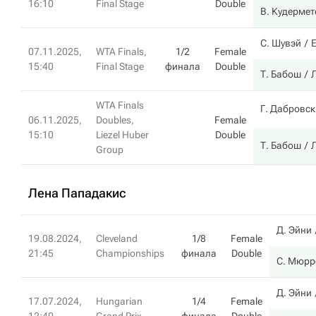
16:10
Final Stage
Double
В. Кудерме
С. Шувэй
Е
07.11.2025,
WTA Finals,
1/2
Female
15:40
Final Stage
финала
Double
Т. Бабош
WTA Finals
Г. Дабровск
06.11.2025,
Doubles,
Female
15:10
Liezel Huber
Double
Т. Бабош
Group
Лена Пападакис
Д. Эйни
19.08.2024,
Cleveland
1/8
Female
21:45
Championships
финала
Double
С. Мюрр
Д. Эйни
17.07.2024,
Hungarian
1/4
Female