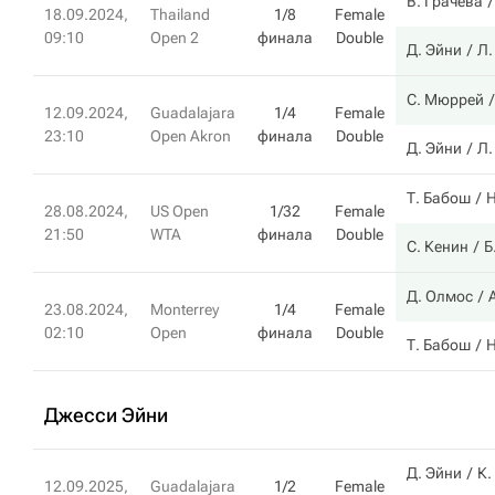
В. Грачева
18.09.2024,
Thailand
1/8
Female
09:10
Open 2
финала
Double
Д. Эйни
Л.
С. Мюррей
12.09.2024,
Guadalajara
1/4
Female
23:10
Open Akron
финала
Double
Д. Эйни
Л.
Т. Бабош
Н
28.08.2024,
US Open
1/32
Female
21:50
WTA
финала
Double
С. Кенин
Б
Д. Олмос
23.08.2024,
Monterrey
1/4
Female
02:10
Open
финала
Double
Т. Бабош
Н
Джесси Эйни
Д. Эйни
К.
12.09.2025,
Guadalajara
1/2
Female