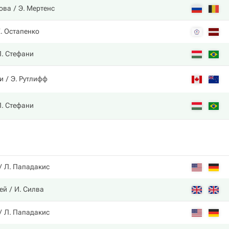
това
Э. Мертенс
. Остапенко
Л. Стефани
и
Э. Рутлифф
Л. Стефани
Л. Пападакис
ей
И. Силва
Л. Пападакис