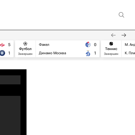
5
0
Факел
М. Ан
Футбол
Теннис
1
1
Динамо Москва
К. Пл
Завершен
Завершен