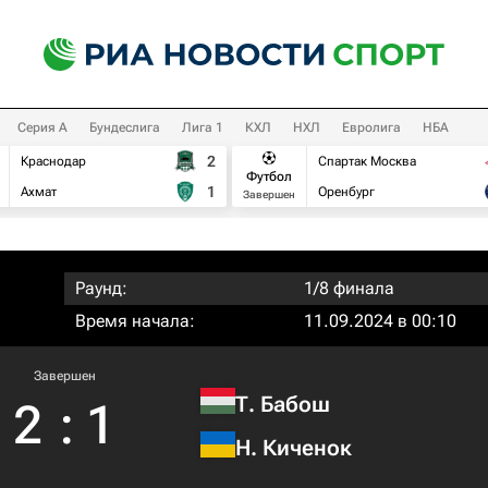
Серия А
Бундеслига
Лига 1
КХЛ
НХЛ
Евролига
НБА
2
Краснодар
Спартак Москва
Футбол
1
Ахмат
Оренбург
Завершен
Раунд:
1/8 финала
Время начала:
11.09.2024 в 00:10
Завершен
Т. Бабош
2
:
1
Н. Киченок