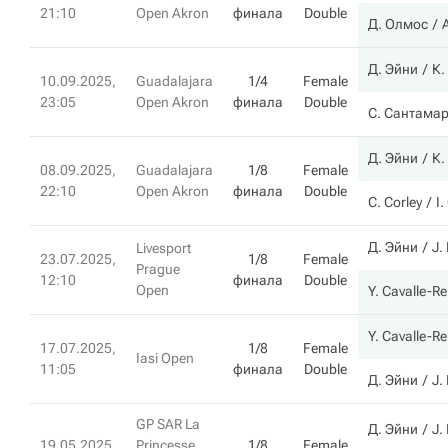
21:10
Open Akron
финала
Double
Д. Олмос
Д. Эйни
К.
10.09.2025,
Guadalajara
1/4
Female
23:05
Open Akron
финала
Double
С. Сантама
Д. Эйни
К.
08.09.2025,
Guadalajara
1/8
Female
22:10
Open Akron
финала
Double
C. Corley
I.
Д. Эйни
J. 
Livesport
23.07.2025,
1/8
Female
Prague
12:10
финала
Double
Open
Y. Cavalle-R
Y. Cavalle-R
17.07.2025,
1/8
Female
Iasi Open
11:05
финала
Double
Д. Эйни
J. 
GP SAR La
Д. Эйни
J. 
19.05.2025,
Princesse
1/8
Female