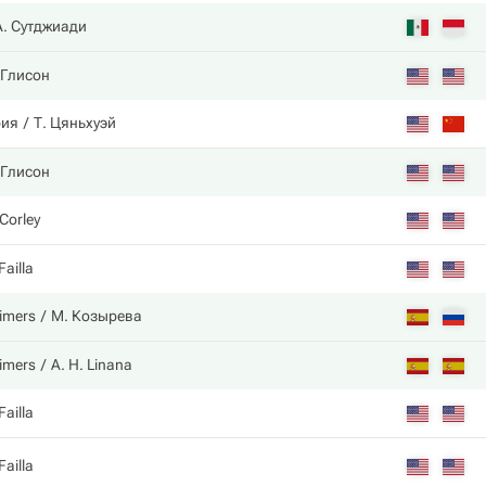
А. Сутджиади
 Глисон
рия
Т. Цяньхуэй
 Глисон
 Corley
Failla
eimers
М. Козырева
eimers
A. H. Linana
Failla
Failla