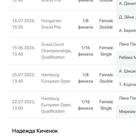
12:40
Grand Prix
финала
Double
А. Дани
Д. Эйни
16.07.2024,
Hungarian
1/8
Female
15:55
Grand Prix
финала
Double
А. Барне
Лена Па
Grass Court
15.06.2024,
1/16
Female
Championships,
13:45
финала
Single
Qualification
Ребека 
А. Шишк
25.07.2023,
Hamburg
1/8
Female
13:45
European Open
финала
Double
Т. Корпа
Лена Па
Hamburg
22.07.2023,
1/16
Female
European Open,
13:00
финала
Single
Qualification
Мириам 
Надежда Киченок