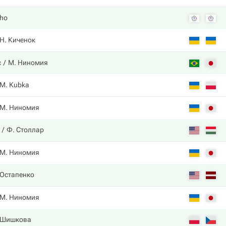
Cho
Н. Киченок
с
М. Ниномия
M. Kubka
М. Ниномия
Ф. Столлар
М. Ниномия
 Остапенко
М. Ниномия
 Шишкова