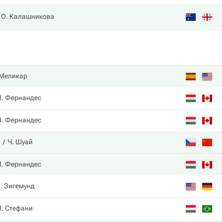
О. Калашникова
 Меликар
Л. Фернандес
Л. Фернандес
а
Ч. Шуай
Л. Фернандес
. Зигемунд
Л. Стефани