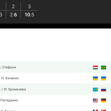
2
3
3
2
:
6
10
:
5
. Стефани
Н. Киченок
а
И. Хромачева
 Пападакис