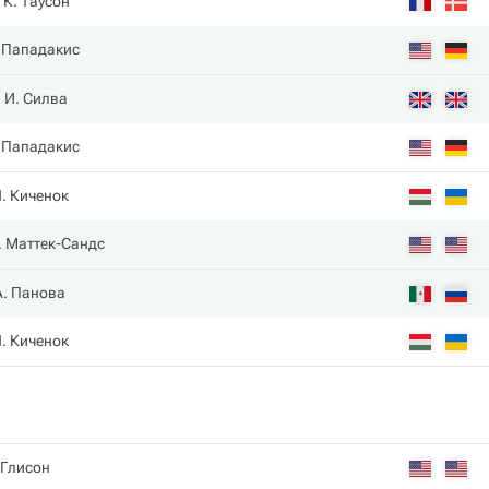
К. Таусон
 Пападакис
И. Силва
 Пападакис
. Киченок
. Маттек-Сандс
А. Панова
. Киченок
 Глисон