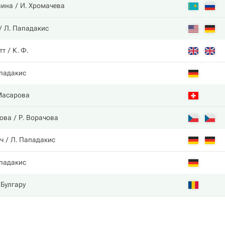
лина
И. Хромачева
Л. Пападакис
тт
К. Ф.
падакис
Масарова
ова
Р. Ворачова
ч
Л. Пападакис
падакис
Булгару