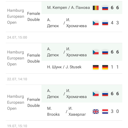
6
6
M. Kempen
А. Панова
Hamburg
Female
European
Double
А.
И.
Open
4
3
Детюк
Хромачева
24.07, 15:00
А.
И.
6
6
Hamburg
Детюк
Хромачева
Female
European
Double
Open
1
1
Н. Шунк
J. Stusek
22.07, 14:10
А.
И.
6
6
Hamburg
Детюк
Хромачева
Female
European
Double
Open
M.
И.
3
0
Brooks
Хаверлаг
19.07, 15:10