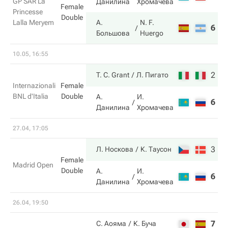
GP SAR La
Данилина
Хромачева
Female
Princesse
Double
Lalla Meryem
А.
N. F.
6
6
Большова
Huergo
10.05, 16:55
2
6
T. C. Grant
Л. Пигато
Internazionali
Female
BNL d'Italia
Double
А.
И.
6
4
Данилина
Хромачева
27.04, 17:05
3
6
Л. Носкова
К. Таусон
Female
Madrid Open
Double
А.
И.
6
4
Данилина
Хромачева
26.04, 19:50
7
5
С. Аояма
К. Буча