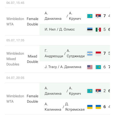
06.07, 15:45
А.
А.
7
4
Данилина
Крунич
Wimbledon
Female
WTA
Double
5
6
И. Нил
Д. Олмос
05.07, 17:35
Г.
А.
7
5
Wimbledon
Андреоцци
Сутджиади
Mixed
Mixed
Double
Doubles
6
7
J. Tracy
А. Данилина
04.07, 20:05
А.
А.
2
6
Данилина
Крунич
Wimbledon
Female
WTA
Double
А.
Д.
6
4
Калинина
Ястремская