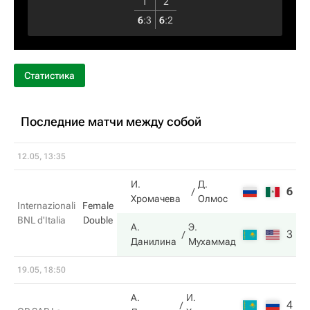
1
2
6
:
3
6
:
2
Статистика
Последние матчи между собой
12.05, 13:35
И.
Д.
6
5
Хромачева
Олмос
Internazionali
Female
BNL d'Italia
Double
А.
Э.
3
7
Данилина
Мухаммад
19.05, 18:50
А.
И.
4
4