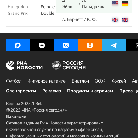
Д.
Л.
6
Эйни
Пападакис
Hungarian
Female
Grand Prix
Double
2
А. Барнетт
К. Ф.
Футбол
Фигурное катание
Биатлон
ЗОЖ
Хоккей
Ав
Спецпроекты
Реклама
Продукты и сервисы
Пресс-ц
Версия 2023.1 Beta
© 2026 МИА «Россия сегодня»
Вакансии
Сетевое издание РИА Новости зарегистрировано
в Федеральной службе по надзору в сфере связи,
информационных технологий и массовых коммуникаций