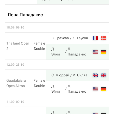
Лена Пападакис
18.09, 09:10
3
В. Грачева
К. Таусон
Thailand Open
Female
2
Double
Д.
Л.
6
Эйни
Пападакис
12.09, 23:10
6
С. Мюррей
И. Силва
Guadalajara
Female
Open Akron
Double
Д.
Л.
3
Эйни
Пападакис
11.09, 00:10
Д.
Л.