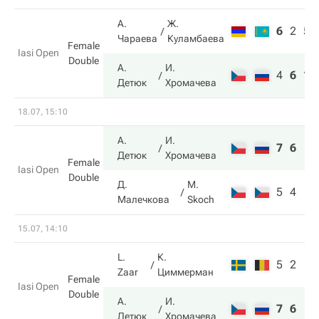
А.
Ж.
6
2
5
Чараева
Куламбаева
Female
Iasi Open
Double
А.
И.
4
6
10
Детюк
Хромачева
18.07, 15:10
А.
И.
7
6
Детюк
Хромачева
Female
Iasi Open
Double
Д.
M.
5
4
Малечкова
Skoch
15.07, 14:10
L.
К.
5
2
Zaar
Циммерман
Female
Iasi Open
Double
А.
И.
7
6
Детюк
Хромачева