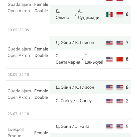
Guadalajara
Female
Open Akron
Double
Д.
А.
6
6
Олмос
Сутджиади
10.09, 23:05
3
7
Д. Эйни
К. Глисон
Guadalajara
Female
Open Akron
Double
С.
Т.
6
6
Сантамария
Цяньхуэй
08.09, 22:10
6
3
Д. Эйни
К. Глисон
Guadalajara
Female
Open Akron
Double
2
6
C. Corley
I. Corley
23.07, 12:10
5
3
Д. Эйни
J. Failla
Livesport
Female
Prague