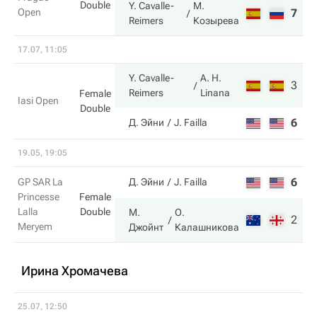
Double
Y. Cavalle-
М.
Open
7
6
Reimers
Козырева
17.07, 11:05
Y. Cavalle-
A. H.
3
6
Reimers
Linana
Female
Iasi Open
Double
6
3
Д. Эйни
J. Failla
19.05, 19:05
6
5
GP SAR La
Д. Эйни
J. Failla
Princesse
Female
Lalla
Double
М.
О.
2
7
Meryem
Джойнт
Калашникова
Ирина Хромачева
25.07, 12:50