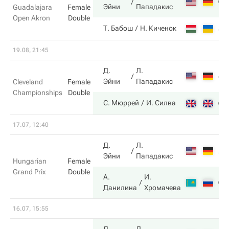
6
Эйни
Пападакис
Guadalajara
Female
Open Akron
Double
3
Т. Бабош
Н. Киченок
19.08, 21:45
Д.
Л.
4
Эйни
Пападакис
Cleveland
Female
Championships
Double
6
С. Мюррей
И. Силва
17.07, 12:40
Д.
Л.
2
Эйни
Пападакис
Hungarian
Female
Grand Prix
Double
А.
И.
6
Данилина
Хромачева
16.07, 15:55