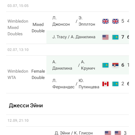
03.07, 15:05
Л.
Э.
5
4
Wimbledon
Джонсон
Эпплтон
Mixed
Mixed
Double
Doubles
7
6
J. Tracy
А. Данилина
02.07, 13:10
А.
А.
6
1
Данилина
Крунич
Wimbledon
Female
WTA
Double
Л.
Ю.
2
6
Фернандес
Путинцева
Джесси Эйни
12.09, 21:10
3
4
Д. Эйни
К. Глисон