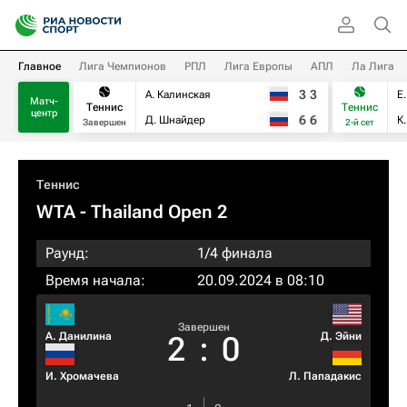
Главное
Лига Чемпионов
РПЛ
Лига Европы
АПЛ
Ла Лига
3
3
А. Калинская
Е
Матч-
Теннис
Теннис
центр
6
6
Д. Шнайдер
К
Завершен
2-й сет
Теннис
WTA
- Thailand Open 2
Раунд:
1/4 финала
Время начала:
20.09.2024 в 08:10
Завершен
А. Данилина
Д. Эйни
2
:
0
И. Хромачева
Л. Пападакис