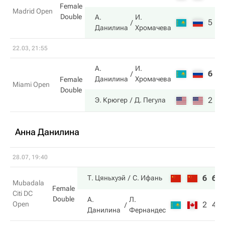
Female
Madrid Open
Double
А.
И.
5
7
Данилина
Хромачева
22.03, 21:55
А.
И.
6
3
Данилина
Хромачева
Female
Miami Open
Double
2
6
Э. Крюгер
Д. Пегула
Анна Данилина
28.07, 19:40
6
6
Т. Цяньхуэй
С. Ифань
Mubadala
Female
Citi DC
Double
А.
Л.
Open
2
4
Данилина
Фернандес