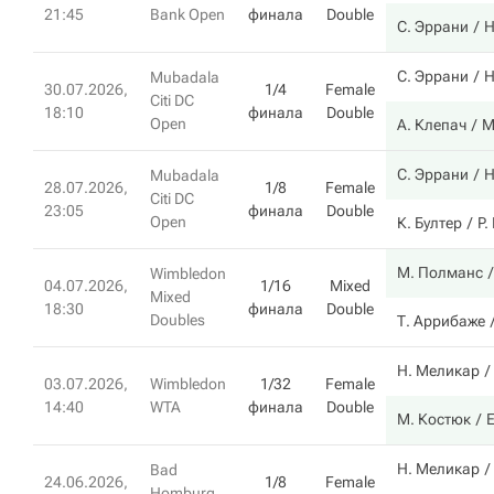
21:45
Bank Open
финала
Double
С. Эррани
Н
С. Эррани
Н
Mubadala
30.07.2026,
1/4
Female
Citi DC
18:10
финала
Double
Open
А. Клепач
М
С. Эррани
Н
Mubadala
28.07.2026,
1/8
Female
Citi DC
23:05
финала
Double
Open
К. Бултер
P.
М. Полманс
Wimbledon
04.07.2026,
1/16
Mixed
Mixed
18:30
финала
Double
Doubles
Т. Аррибаже
Н. Меликар
03.07.2026,
Wimbledon
1/32
Female
14:40
WTA
финала
Double
М. Костюк
Е
Н. Меликар
Bad
24.06.2026,
1/8
Female
Homburg