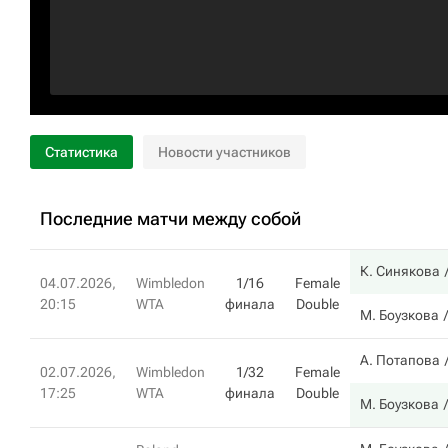
Статистика
Новости участников
Последние матчи между собой
К. Синякова
04.07.2026,
Wimbledon
1/16
Female
20:15
WTA
финала
Double
М. Боузкова
А. Потапова
02.07.2026,
Wimbledon
1/32
Female
17:25
WTA
финала
Double
М. Боузкова