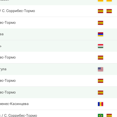
С. Соррибес-Тормо
ес-Тормо
ва
ь
ес-Тормо
гула
ес-Тормо
ес-Тормо
менес-Касинцева
с
С. Соррибес-Тормо