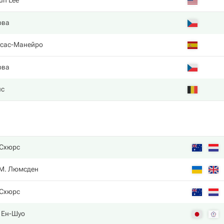
uh Lee
ова
усас-Манейро
ова
нс
 Схюрс
М. Люмсден
 Схюрс
 Ен-Шуо