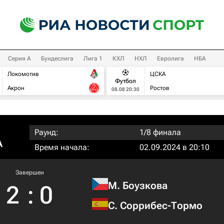
Серия А
Бундеслига
Лига 1
КХЛ
НХЛ
Евролига
НБА
Локомотив
ЦСКА
Футбол
Акрон
Ростов
08.08 20:30
Раунд:
1/8 финала
A
Время начала:
02.09.2024 в 20:10
Завершен
М. Боузкова
2
:
0
С. Соррибес-Тормо