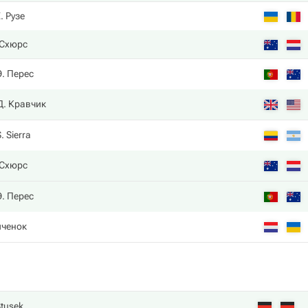
. Рузе
 Схюрс
Э. Перес
Д. Кравчик
. Sierra
 Схюрс
Э. Перес
иченок
Stusek