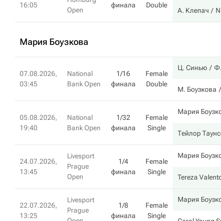
16:05
финала
Double
Open
А. Клепач
N
Мария Боузкова
Ц. Синью
Ф.
07.08.2026,
National
1/16
Female
03:45
Bank Open
финала
Double
М. Боузкова
Мария Боузк
05.08.2026,
National
1/32
Female
19:40
Bank Open
финала
Single
Тейлор Таунс
Мария Боузк
Livesport
24.07.2026,
1/4
Female
Prague
13:45
финала
Single
Open
Tereza Valent
Мария Боузк
Livesport
22.07.2026,
1/8
Female
Prague
13:25
финала
Single
Open