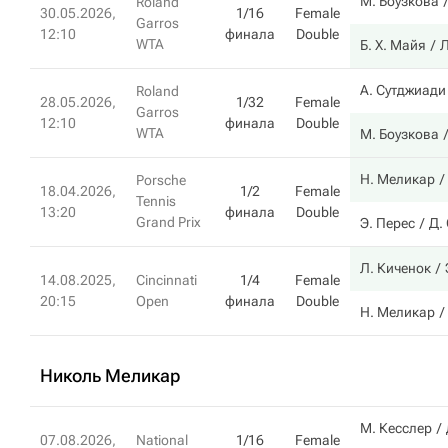
М. Боузкова
Roland
30.05.2026,
1/16
Female
Garros
12:10
финала
Double
WTA
Б. Х. Майя
Л
А. Сутджиади
Roland
28.05.2026,
1/32
Female
Garros
12:10
финала
Double
WTA
М. Боузкова
Н. Меликар
Porsche
18.04.2026,
1/2
Female
Tennis
13:20
финала
Double
Grand Prix
Э. Перес
Д.
Л. Киченок
14.08.2025,
Cincinnati
1/4
Female
20:15
Open
финала
Double
Н. Меликар
Николь Меликар
М. Кесслер
07.08.2026,
National
1/16
Female