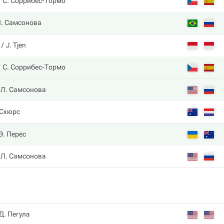
С. Соррибес-Тормо
. Самсонова
J. Tjen
С. Соррибес-Тормо
Л. Самсонова
 Схюрс
Э. Перес
Л. Самсонова
Д. Пегула