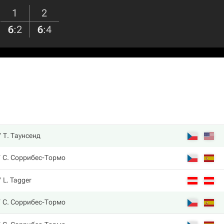
1
2
6
:
2
6
:
4
Т. Таунсенд
С. Соррибес-Тормо
L. Tagger
С. Соррибес-Тормо