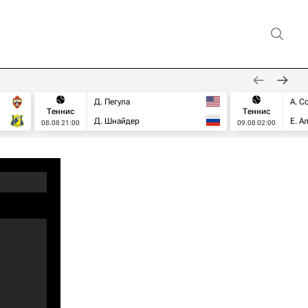
Д. Пегула
А. С
Теннис
Теннис
Д. Шнайдер
Е. А
08.08 21:00
09.08 02:00