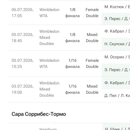
М. Костюк
Е
06.07.2026,
Wimbledon
1/8
Female
17:05
WTA
финала
Double
Э. Перес
Д.
Ф. Кабрал
Wimbledon
05.07.2026,
1/8
Mixed
Mixed
18:45
финала
Double
Doubles
Н. Скупски
М. Осорио
S
05.07.2026,
Wimbledon
1/16
Female
15:25
WTA
финала
Double
Э. Перес
Д.
Ф. Кабрал
Wimbledon
03.07.2026,
1/16
Mixed
Mixed
19:00
финала
Double
Doubles
Д. Пел
Л. К
Сара Соррибес-Тормо
Н. Шунк
J. 
Hamburg