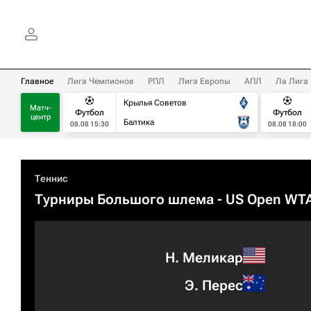
Главное
Лига Чемпионов
РПЛ
Лига Европы
АПЛ
Ла Лига
Крылья Советов
Матч-
Футбол
Футбол
центр
Балтика
08.08 15:30
08.08 18:00
Теннис
Турниры Большого шлема
- US Open WT
Н. Меликар
Э. Перес