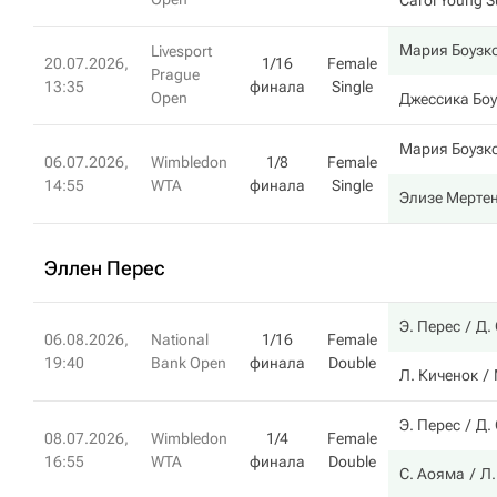
Carol Young S
Мария Боузк
Livesport
20.07.2026,
1/16
Female
Prague
13:35
финала
Single
Open
Джессика Бо
Мария Боузк
06.07.2026,
Wimbledon
1/8
Female
14:55
WTA
финала
Single
Элизе Мерте
Эллен Перес
Э. Перес
Д.
06.08.2026,
National
1/16
Female
19:40
Bank Open
финала
Double
Л. Киченок
Э. Перес
Д.
08.07.2026,
Wimbledon
1/4
Female
16:55
WTA
финала
Double
С. Аояма
Л.