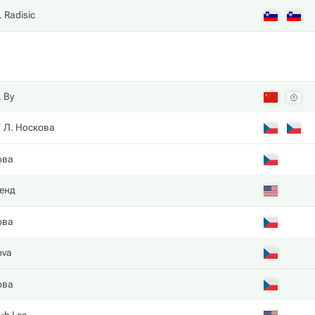
. Radisic
 Ву
Л. Носкова
ова
енд
ова
ova
ова