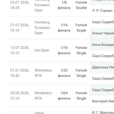
23.07.2026,
1/8
Female
European
18:25
финала
Double
Open
Л. Р. Гормас
Сара Сорриб
Hamburg
21.07.2026,
1/16
Female
European
15:10
финала
Single
Open
Алина Чарае
Анна Бондар
13.07.2026,
1/16
Female
Iasi Open
15:15
финала
Single
Сара Сорриб
Джессика Пе
01.07.2026,
Wimbledon
1/32
Female
18:45
WTA
финала
Single
Сара Сорриб
Сара Сорриб
29.06.2026,
Wimbledon
1/64
Female
13:10
WTA
финала
Single
Виктория Хи
И. Г. Мартин
Lexus