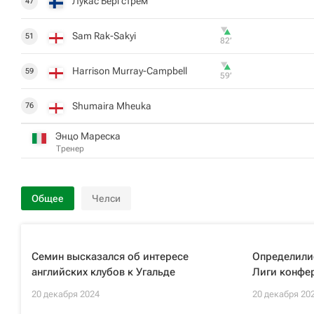
Лукас Бергстрем
47
Sam Rak-Sakyi
51
82‎’‎
Harrison Murray-Campbell
59
59‎’‎
Shumaira Mheuka
76
Энцо Мареска
Тренер
Общее
Челси
Семин высказался об интересе
Определилис
английских клубов к Угальде
Лиги конфе
20 декабря 2024
20 декабря 20