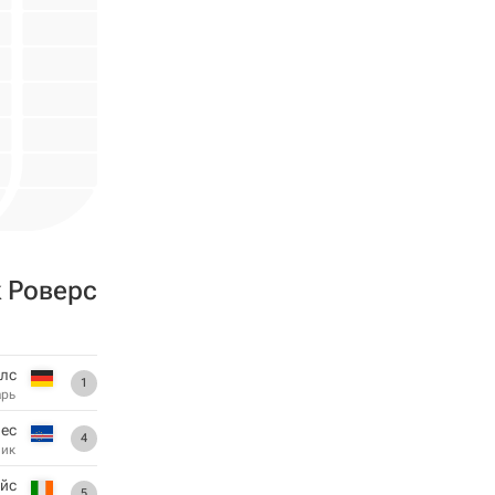
 Роверс
лс
1
арь
пес
4
ник
ейс
5