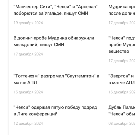
"Манчестер Сити", "Челси" и "Арсенал"
Мудрика пр
поборются за Угальде, пишут СМИ
после допин
19 декабря 2024
17 декабря 20
В допинг-пробе Мудрика обнаружили
"Челси" под
мельдоний, пишут СМИ
пробе Мудр
вещество
17 декабря 2024
17 декабря 20
"Тоттенхэм" разгромил "Саутгемптон" в
"Эвертон" и
матче АПЛ
в матче АП
15 декабря 2024
15 декабря 20
"Челси" одержал пятую победу подряд
Дубль Палме
в Лиге конференций
"Челси" обы
12 декабря 2024
08 декабря 20