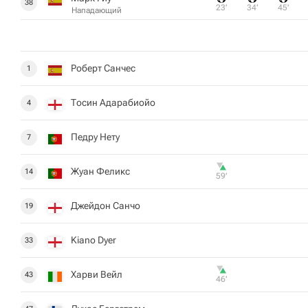
38
23‎’‎
34‎’‎
45‎’‎
Нападающий
Роберт Санчес
1
Тосин Адарабиойо
4
Педру Нету
7
Жуан Феликс
14
59‎’‎
Джейдон Санчо
19
Kiano Dyer
33
Харви Вейл
43
46‎’‎