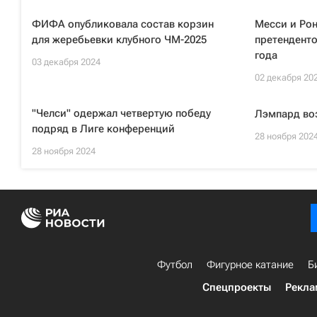
ФИФА опубликовала состав корзин
Месси и Рон
для жеребьевки клубного ЧМ-2025
претенденто
года
03 декабря 2024
02 декабря 20
"Челси" одержал четвертую победу
Лэмпард воз
подряд в Лиге конференций
28 ноября 202
28 ноября 2024
Футбол
Фигурное катание
Б
Спецпроекты
Рекла