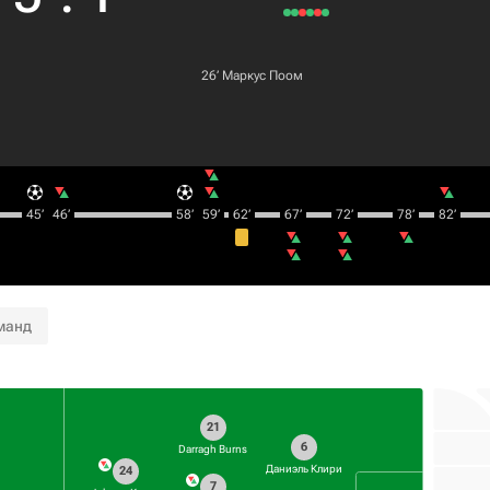
26‎’‎
Маркус Поом
45‎’‎
46‎’‎
58‎’‎
59‎’‎
62‎’‎
67‎’‎
72‎’‎
78‎’‎
82‎’‎
манд
21
6
Darragh Burns
Даниэль Клири
24
7