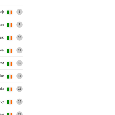
фф
8
ин
9
ёрк
10
на
11
ent
15
rke
18
oiu
22
acy
25
ан
27