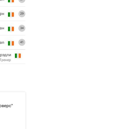
рн
29
ан
34
nan
41
Брэдли
Тренер
оверс"