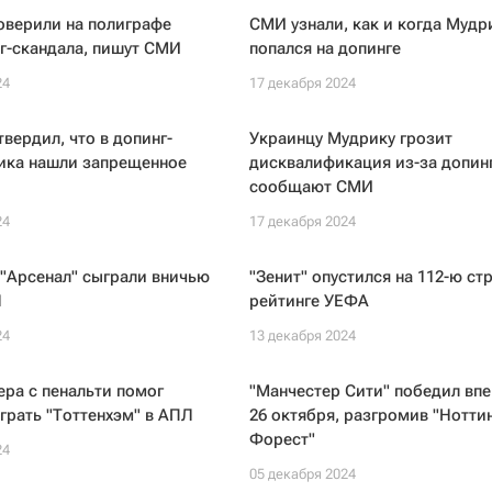
оверили на полиграфе
СМИ узнали, как и когда Мудр
г-скандала, пишут СМИ
попался на допинге
24
17 декабря 2024
твердил, что в допинг-
Украинцу Мудрику грозит
ика нашли запрещенное
дисквалификация из-за допинг
сообщают СМИ
24
17 декабря 2024
 "Арсенал" сыграли вничью
"Зенит" опустился на 112-ю ст
Л
рейтинге УЕФА
24
13 декабря 2024
ра с пенальти помог
"Манчестер Сити" победил впе
грать "Тоттенхэм" в АПЛ
26 октября, разгромив "Нотти
Форест"
24
05 декабря 2024