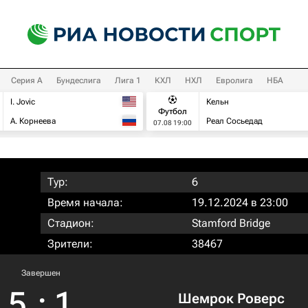
Серия А
Бундеслига
Лига 1
КХЛ
НХЛ
Евролига
НБА
I. Jovic
Кельн
Футбол
А. Корнеева
Реал Сосьедад
07.08 19:00
Тур:
6
Время начала:
19.12.2024 в 23:00
Стадион:
Stamford Bridge
Зрители:
38467
Завершен
5
:
1
Шемрок Роверс