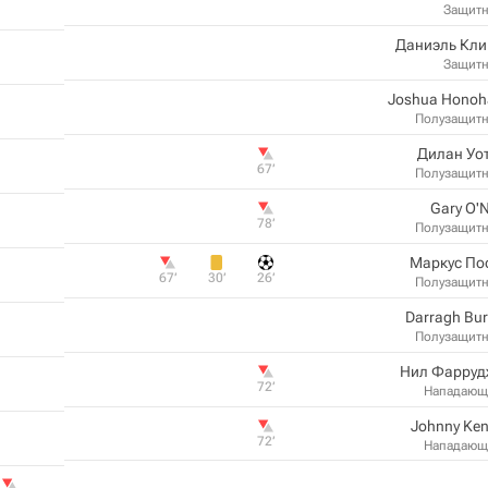
Защит
Даниэль Кли
Защит
Joshua Honoh
Полузащит
Дилан Уо
67‎’‎
Полузащит
Gary O'N
78‎’‎
Полузащит
Маркус По
67‎’‎
30‎’‎
26‎’‎
Полузащит
Darragh Bu
Полузащит
Нил Фарруд
72‎’‎
Нападающ
Johnny Ke
72‎’‎
Нападающ