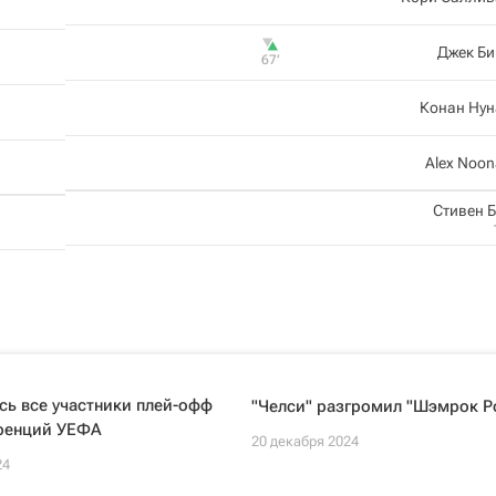
Джек Би
67‎’‎
Конан Нун
Alex Noo
Стивен 
ь все участники плей-офф
"Челси" разгромил "Шэмрок Р
ренций УЕФА
20 декабря 2024
24