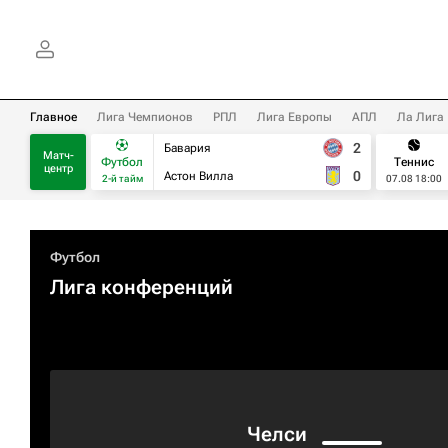
Главное
Лига Чемпионов
РПЛ
Лига Европы
АПЛ
Ла Лига
2
Бавария
Матч-
Футбол
Теннис
центр
0
Астон Вилла
2-й тайм
07.08 18:00
Футбол
Лига конференций
Челси