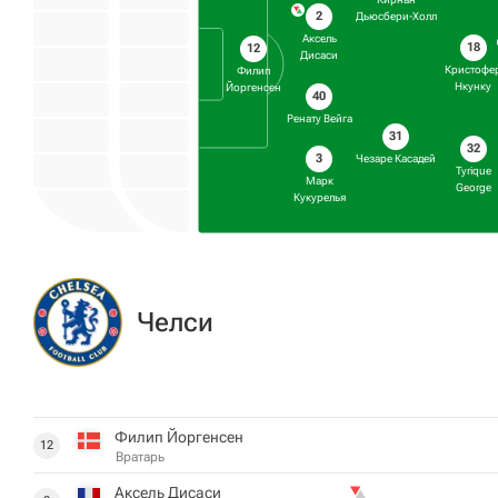
2
Дьюсбери-Холл
Аксель
18
12
Дисаси
Кристофе
Филип
Нкунку
Йоргенсен
40
Ренату Вейга
31
32
3
Чезаре Касадей
Tyrique
Марк
George
Кукурелья
Челси
Филип Йоргенсен
12
Вратарь
Аксель Дисаси