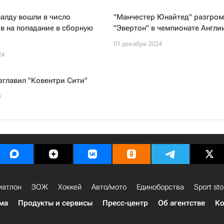
алду вошли в число
"Манчестер Юнайтед" разгро
в на попадание в сборную
"Эвертон" в чемпионате Англи
01 декабря 2024
24
главил "Ковентри Сити"
4
иатлон
ЗОЖ
Хоккей
Авто/мото
Единоборства
Sport sto
ма
Продукты и сервисы
Пресс-центр
Об агентстве
Ко