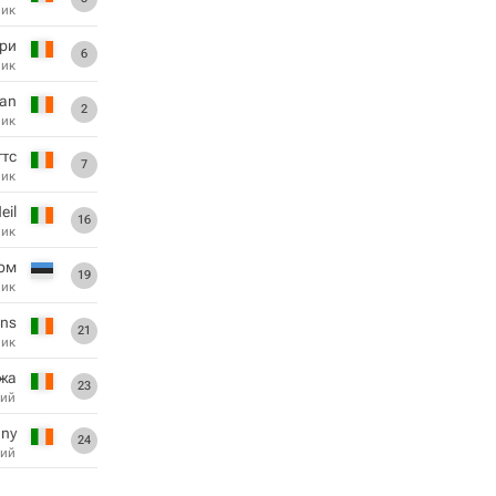
ник
ри
6
ник
an
2
ник
ттс
7
ник
eil
16
ник
ом
19
ник
rns
21
ник
жа
23
ий
nny
24
ий