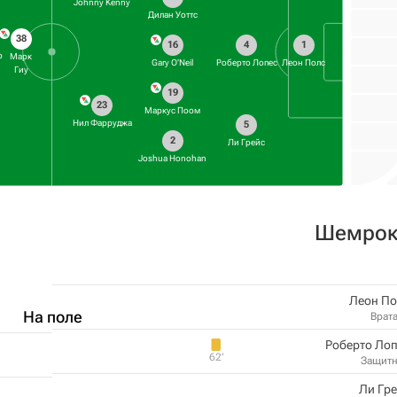
Johnny Kenny
Дилан Уоттс
38
16
4
1
р
Марк
Gary O'Neil
Роберто Лопес
Леон Полс
Гиу
19
23
Маркус Поом
Нил Фарруджа
5
2
Ли Грейс
Joshua Honohan
Шемрок
Леон По
На поле
Врат
Роберто Ло
62‎’‎
Защит
Ли Гр