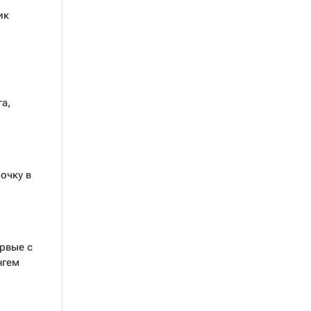
ик
а,
рочку в
рвые с
нгем