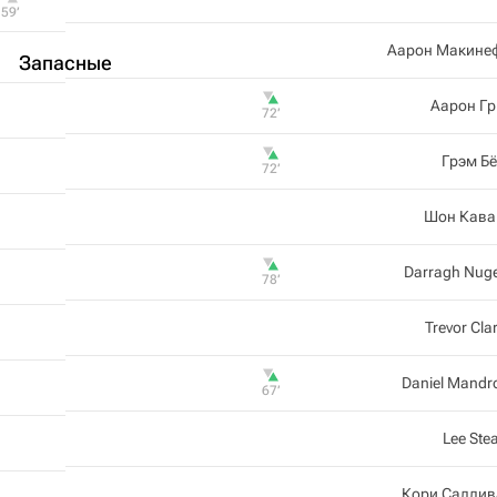
59‎’‎
Аарон Макине
Запасные
Аарон Гр
72‎’‎
Грэм Б
72‎’‎
Шон Кава
Darragh Nug
78‎’‎
Trevor Cla
Daniel Mandr
67‎’‎
Lee Ste
Кори Саллив