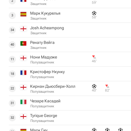
2
59‎’‎
Защитник
Марк Кукурелья
3
58‎’‎
Защитник
Josh Acheampong
34
Защитник
Ренату Вейга
40
Защитник
Нони Мадуэке
11
46‎’‎
Полузащитник
Кристофер Нкунку
18
Полузащитник
Кирнан Дьюсбери-Холл
22
40‎’‎
82‎’‎
Полузащитник
Чезаре Касадей
31
Полузащитник
Tyrique George
32
Полузащитник
Марк Гиу