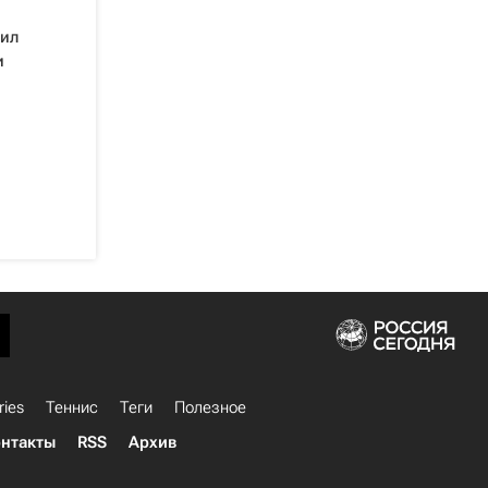
мил
и
ries
Теннис
Теги
Полезное
нтакты
RSS
Архив