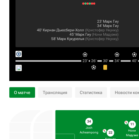
23‎’‎
Марк Гиу
34‎’‎
Марк Гиу
40‎’‎
Кирнан Дьюсбери-Холл
(
Кристофер Нкунку
)
45‎’‎
Марк Гиу
(
Нони Мадуэке
)
58‎’‎
Марк Кукурелья
(
Кристофер Нкунку
)
23‎’‎
26‎’‎
30‎’‎
34‎’‎
40‎’‎
О матче
Трансляция
Статистика
Новости ко
34
11
Josh
Нони
22
Acheampong
Мадуэке
Кирнан