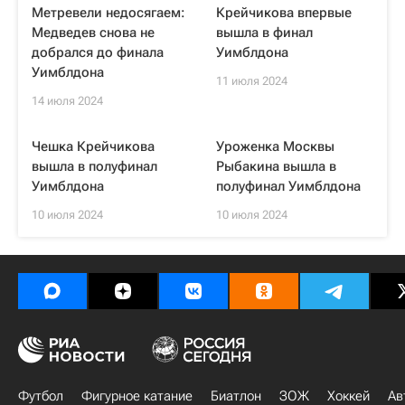
Метревели недосягаем:
Крейчикова впервые
Медведев снова не
вышла в финал
добрался до финала
Уимблдона
Уимблдона
11 июля 2024
14 июля 2024
Чешка Крейчикова
Уроженка Москвы
вышла в полуфинал
Рыбакина вышла в
Уимблдона
полуфинал Уимблдона
10 июля 2024
10 июля 2024
Футбол
Фигурное катание
Биатлон
ЗОЖ
Хоккей
Ав