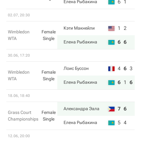
6
1
Елена Рыбакина
02.07, 20:30
1
2
Кэти Макнейли
Wimbledon
Female
WTA
Single
6
6
Елена Рыбакина
30.06, 17:20
4
6
3
Лоис Буссон
Wimbledon
Female
WTA
Single
6
1
6
Елена Рыбакина
18.06, 18:40
7
6
Александра Эала
Grass Court
Female
Championships
Single
5
4
Елена Рыбакина
12.06, 20:00