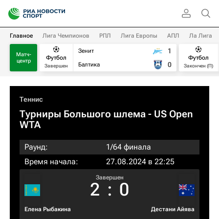
Главное
Лига Чемпионов
РПЛ
Лига Европы
АПЛ
Ла Лига
1
Зенит
Матч-
Футбол
Футбол
центр
0
Балтика
Завершен
Закончен (П)
Теннис
Турниры Большого шлема
- US Open
WTA
Раунд:
1/64 финала
Время начала:
27.08.2024 в 22:25
Завершен
2
:
0
Елена Рыбакина
Дестани Айява