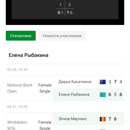
1
2
6
:
1
7
:
6
Статистика
Новости участников
Елена Рыбакина
05.08, 19:40
3
7
4
Дарья Касаткина
National Bank
Female
Open
Single
6
5
6
Елена Рыбакина
04.07, 15:05
7
6
Элизе Мертенс
Wimbledon
Female
WTA
Single