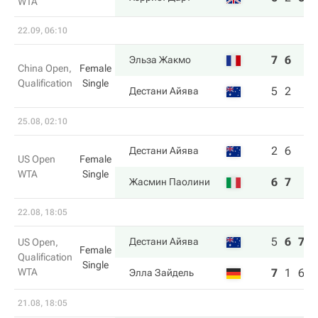
WTA
22.09, 06:10
7
6
Эльза Жакмо
China Open,
Female
Qualification
Single
5
2
Дестани Айява
25.08, 02:10
2
6
Дестани Айява
US Open
Female
WTA
Single
6
7
Жасмин Паолини
22.08, 18:05
5
6
7
Дестани Айява
US Open,
Female
Qualification
Single
WTA
7
1
6
Элла Зайдель
21.08, 18:05