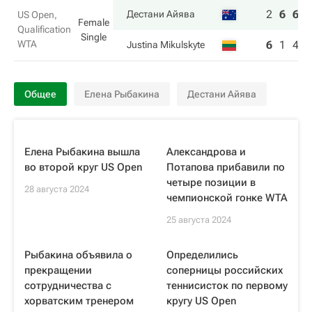
2
6
6
Дестани Айява
US Open,
Female
Qualification
Single
WTA
6
1
4
Justina Mikulskyte
Общее
Елена Рыбакина
Дестани Айява
Елена Рыбакина вышла
Александрова и
во второй круг US Open
Потапова прибавили по
четыре позиции в
28 августа 2024
чемпионской гонке WTA
25 августа 2024
Рыбакина объявила о
Определились
прекращении
соперницы российских
сотрудничества с
теннисисток по первому
хорватским тренером
кругу US Open