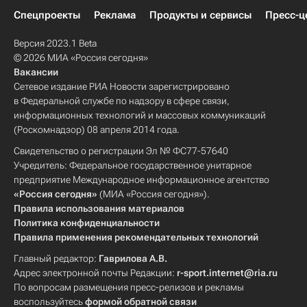
Спецпроекты
Реклама
Продукты и сервисы
Пресс-ц
Версия 2023.1 Beta
© 2026 МИА «Россия сегодня»
Вакансии
Сетевое издание РИА Новости зарегистрировано
в Федеральной службе по надзору в сфере связи,
информационных технологий и массовых коммуникаций
(Роскомнадзор) 08 апреля 2014 года.
Свидетельство о регистрации Эл № ФС77-57640
Учредитель: Федеральное государственное унитарное
предприятие Международное информационное агентство
«Россия сегодня»
(МИА «Россия сегодня»).
Правила использования материалов
Политика конфиденциальности
Правила применения рекомендательных технологий
Главный редактор:
Гаврилова А.В.
Адрес электронной почты Редакции:
r-sport.internet@ria.ru
По вопросам размещения пресс-релизов и рекламы
воспользуйтесь
формой обратной связи