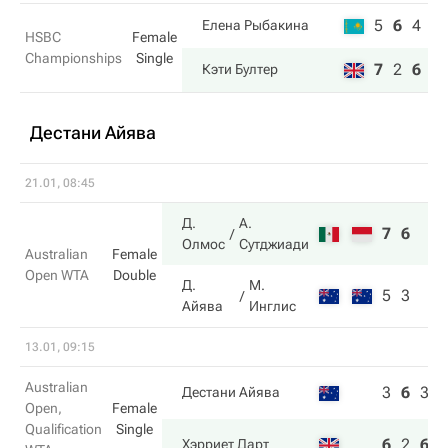
5
6
4
Елена Рыбакина
HSBC
Female
Championships
Single
7
2
6
Кэти Бултер
Дестани Айява
21.01, 08:45
Д.
А.
7
6
Олмос
Сутджиади
Australian
Female
Open WTA
Double
Д.
М.
5
3
Айява
Инглис
13.01, 09:15
Australian
3
6
3
Дестани Айява
Open,
Female
Qualification
Single
6
2
6
Хэрриет Дарт